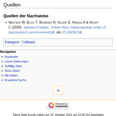
Quellen
Quellen der Nachweise
Nentwig W, Blick T, Bosmans R, Gloor D, Hänggi A & Kropf
C
(2020):
Spinnen Europas. Online https://www.araneae.nmbe.ch
(automatisch synchronisiert)
, doi:
10.24436/1
.
Kategorie
:
Callilepis
Navigation
Hauptseite
Letzte Änderungen
Zufällige Seite
Neue Seiten
Alle Seiten
Erweiterte Suche
Diese Seite wurde zuletzt am 24. Oktober 2021 um 23:38 Uhr bearbeitet.