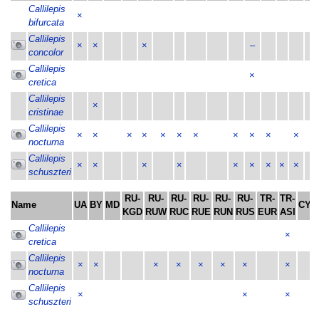
Callilepis
×
bifurcata
Callilepis
×
×
×
–
concolor
Callilepis
×
cretica
Callilepis
×
cristinae
Callilepis
×
×
×
×
×
×
×
×
×
×
×
nocturna
Callilepis
×
×
×
×
×
×
×
×
×
schuszteri
RU-
RU-
RU-
RU-
RU-
RU-
TR-
TR-
Name
UA
BY
MD
CY
KGD
RUW
RUC
RUE
RUN
RUS
EUR
ASI
Callilepis
×
cretica
Callilepis
×
×
×
×
×
×
×
×
nocturna
Callilepis
×
×
×
schuszteri