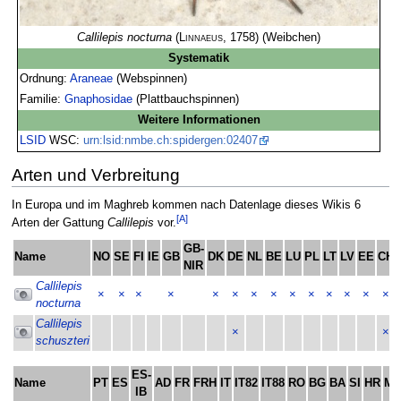
Callilepis nocturna
(
Linnaeus
, 1758) (Weibchen)
Systematik
Ordnung:
Araneae
(Webspinnen)
Familie:
Gnaphosidae
(Plattbauchspinnen)
Weitere Informationen
LSID
WSC:
urn:lsid:nmbe.ch:spidergen:02407
Arten und Verbreitung
In Europa und im Maghreb kommen nach Datenlage dieses Wikis 6
[A]
Arten der Gattung
Callilepis
vor.
GB-
Name
NO
SE
FI
IE
GB
DK
DE
NL
BE
LU
PL
LT
LV
EE
CH
NIR
Callilepis
×
×
×
×
×
×
×
×
×
×
×
×
×
×
nocturna
Callilepis
×
×
schuszteri
ES-
Name
PT
ES
AD
FR
FRH
IT
IT82
IT88
RO
BG
BA
SI
HR
M
IB