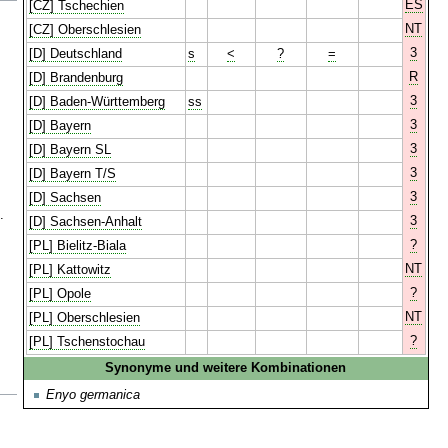
ES
[CZ] Tschechien
NT
[CZ] Oberschlesien
3
[D] Deutschland
s
<
?
=
R
[D] Brandenburg
3
[D] Baden-Württemberg
ss
3
[D] Bayern
3
[D] Bayern SL
3
[D] Bayern T/S
3
[D] Sachsen
.
3
[D] Sachsen-Anhalt
?
[PL] Bielitz-Biala
NT
[PL] Kattowitz
?
[PL] Opole
NT
[PL] Oberschlesien
?
[PL] Tschenstochau
Synonyme und weitere Kombinationen
Enyo germanica
.