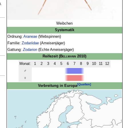
)
.
Weibchen
Systematik
Ordnung:
Araneae
(Webspinnen)
Familie:
Zodariidae
(Ameisenjäger)
Gattung:
Zodarion
(Echte Ameisenjäger)
Reifezeit
(
Bellmann
2010)
Monat:
1
2
3
4
5
6
7
8
9
10
11
12
♂
♀
[Quellen]
Verbreitung in Europa