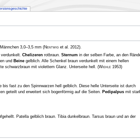
ersionsgeschichte
, Männchen 3,0–3,5 mm
(
Nentwig
et al. 2012)
.
 verdunkelt.
Chelizeren
rotbraun.
Sternum
in der selben Farbe, an den Ränd
ften und
Beine
gelblich. Alle Schenkel braun verdunkelt mit einem hellen
e schwarzbraun mit violettem Glanz. Unterseite hell.
(
Wiehle
1953)
 bis fast zu den Spinnwarzen hell gelblich. Diese helle Unterseite ist durch
ten geteilt und erweitert sich bogenförmig auf die Seiten.
Pedipalpus
mit star
fgehellt. Patella gelblich braun. Tibia dunkelbraun. Tarsus braun und an der