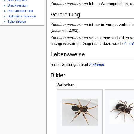
Spezialseiten
Zodarion germanicum
lebt in Wärmegebieten, a
Druckversion
Permanenter Link
Verbreitung
Seiten­­informationen
Seite zitieren
Zodarion germanicum
ist nur in Europa verbreit
(
Bellmann
2001)
.
Zodarion germanicum
scheint eine südöstlich ve
nachgewiesen (im Gegensatz dazu wurde
Z. ita
Lebensweise
Siehe Gattungsartikel
Zodarion
.
Bilder
Weibchen