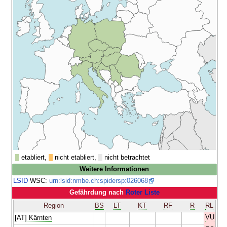
etabliert,
nicht etabliert,
nicht betrachtet
Weitere Informationen
LSID
WSC:
urn:lsid:nmbe.ch:spidersp:026068
Gefährdung nach
Roter Liste
Region
BS
LT
KT
RF
R
RL
VU
[AT] Kärnten