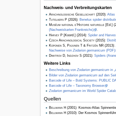
Nachweis- und Verbreitungskarten
Arachnologische Gesellschaft
(2020):
Atlas
Tutelaers P
(2026):
Benelux spider distribu
Muséum national d’Histoire naturelle
[Ed.] (
(Nachweiskarten Frankreichs)
.
Harvey P
[Koord.] (2014):
Spider and Harve
Czech Arachnological Society
(2015):
Distr
Koponen S, Pajunen T & Fritzén NR
(2013):
Nachweise von
Zodarion germanicum
(PDF)
Dimitrov D, Indzhov S
(2021):
Spiders (Arane
Weitere Links
Beschreibung von
Zodarion germanicum
in „
Bilder von
Zodarion germanicum
auf den Sei
Barcode of Life – Bold Systems: PUBLIC
Barcode of Life – Taxonomy Browser
Zodarion germanicum
im World Spider Catal
Quellen
Bellmann H
(2001): Kosmos-Atlas Spinnenti
Bellmann H
(2010): Der Kosmos Spinnenführ