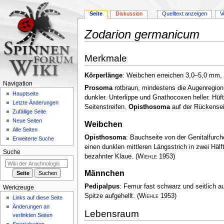
Seite
Diskussion
Quelltext anzeigen
V
Zodarion germanicum
Zur
Zur
Merkmale
Navigation
Suche
springen
springen
Körperlänge
: Weibchen erreichen 3,0–5,0 mm
Navigation
Prosoma
rotbraun, mindestens die Augenregion
Hauptseite
dunkler. Unterlippe und Gnathocoxen heller. Hü
Letzte Änderungen
Seitenstreifen.
Opisthosoma
auf der Rückenseit
Zufällige Seite
Neue Seiten
Weibchen
Alle Seiten
Opisthosoma
: Bauchseite von der Genitalfurche
Erweiterte Suche
einen dunklen mittleren Längsstrich in zwei Hälf
Suche
bezahnter Klaue.
(
Wiehle
1953)
Männchen
Pedipalpus
: Femur fast schwarz und seitlich au
Werkzeuge
Spitze aufgehellt.
(
Wiehle
1953)
Links auf diese Seite
Änderungen an
Lebensraum
verlinkten Seiten