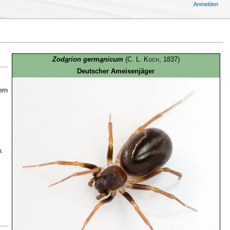
Anmelden
Zod
a
rion germ
a
nicum
(
C. L. Koch
, 1837)
Deutscher Ameisenjäger
ern
k