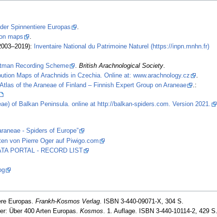
 der Spinnentiere Europas
.
tion maps
.
2003–2019):
Inventaire National du Patrimoine Naturel (https://inpn.mnhn.fr)
stman Recording Scheme
.
British Arachnological Society
.
ibution Maps of Arachnids in Czechia. Online at: www.arachnology.cz
.
Atlas of the Araneae of Finland – Finnish Expert Group on Araneae
.:
ae) of Balkan Peninsula. online at http://balkan-spiders.com. Version 2021.
araneae - Spiders of Europe”
ten von Pierre Oger auf Piwigo.com
 DATA PORTAL - RECORD LIST
og
ere Europas.
Frankh-Kosmos Verlag
. ISBN 3-440-09071-X, 304 S.
er: Über 400 Arten Europas.
Kosmos
. 1. Auflage. ISBN 3-440-10114-2, 429 S