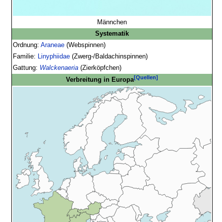
Männchen
Systematik
Ordnung:
Araneae
(Webspinnen)
Familie:
Linyphiidae
(Zwerg-/Baldachinspinnen)
Gattung:
Walckenaeria
(Zierköpfchen)
[Quellen]
Verbreitung in Europa