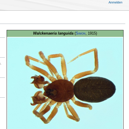
Anmelden
Walckenaeria languida
(
Simon
, 1915)
)
.