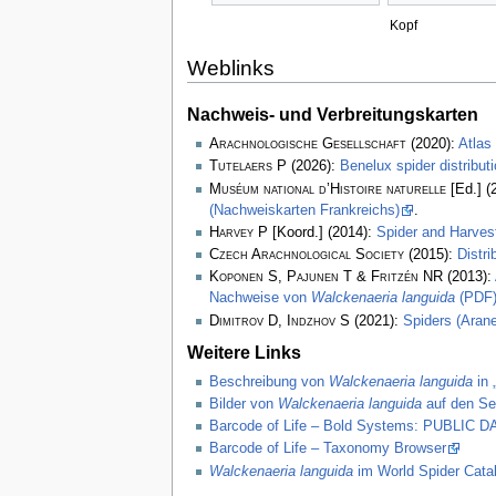
Kopf
Weblinks
Nachweis- und Verbreitungskarten
Arachnologische Gesellschaft
(2020):
Atlas
Tutelaers P
(2026):
Benelux spider distribu
Muséum national d’Histoire naturelle
[Ed.] (
(Nachweiskarten Frankreichs)
.
Harvey P
[Koord.] (2014):
Spider and Harve
Czech Arachnological Society
(2015):
Distr
Koponen S, Pajunen T & Fritzén NR
(2013):
Nachweise von
Walckenaeria languida
(PDF
Dimitrov D, Indzhov S
(2021):
Spiders (Arane
Weitere Links
Beschreibung von
Walckenaeria languida
in 
Bilder von
Walckenaeria languida
auf den Se
Barcode of Life – Bold Systems: PUBLIC
Barcode of Life – Taxonomy Browser
Walckenaeria languida
im World Spider Cata