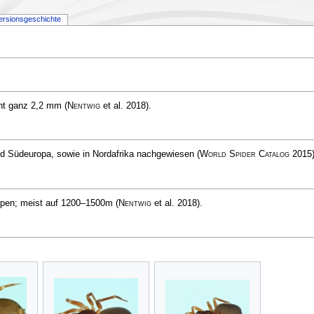
ersionsgeschichte
cht ganz 2,2 mm
(
Nentwig
et al. 2018)
.
und Südeuropa, sowie in Nordafrika nachgewiesen
(
World Spider Catalog
2015
Alpen; meist auf 1200–1500m
(
Nentwig
et al. 2018)
.