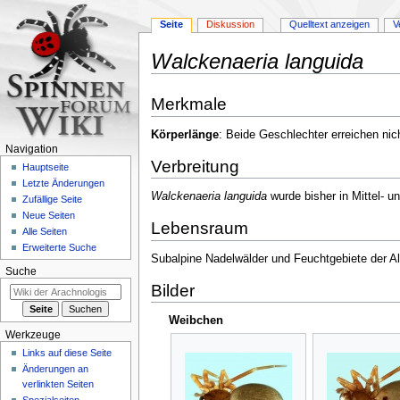
Seite
Diskussion
Quelltext anzeigen
V
Walckenaeria languida
Zur
Zur
Merkmale
Navigation
Suche
springen
springen
Körperlänge
: Beide Geschlechter erreichen ni
Navigation
Verbreitung
Hauptseite
Letzte Änderungen
Walckenaeria languida
wurde bisher in Mittel- 
Zufällige Seite
Neue Seiten
Lebensraum
Alle Seiten
Erweiterte Suche
Subalpine Nadelwälder und Feuchtgebiete der 
Suche
Bilder
Weibchen
Werkzeuge
Links auf diese Seite
Änderungen an
verlinkten Seiten