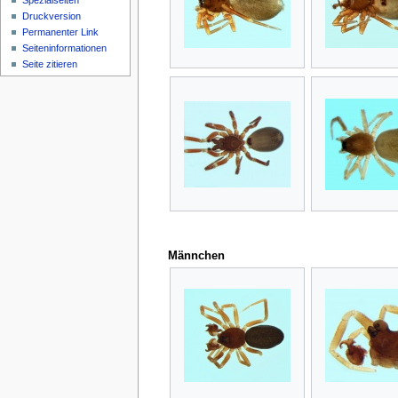
Spezialseiten
Druckversion
Permanenter Link
Seiten­­informationen
Seite zitieren
Männchen