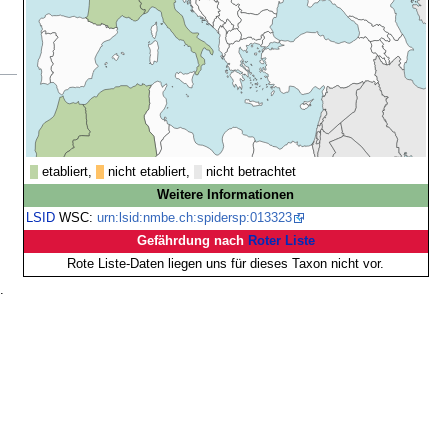
etabliert,
nicht etabliert,
nicht betrachtet
Weitere Informationen
LSID
WSC:
urn:lsid:nmbe.ch:spidersp:013323
Gefährdung nach
Roter Liste
Rote Liste-Daten liegen uns für dieses Taxon nicht vor.
.