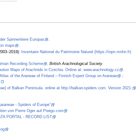
 der Spinnentiere Europas
.
tion maps
.
2003–2019):
Inventaire National du Patrimoine Naturel (https://inpn.mnhn.fr)
stman Recording Scheme
.
British Arachnological Society
.
ibution Maps of Arachnids in Czechia. Online at: www.arachnology.cz
.
Atlas of the Araneae of Finland – Finnish Expert Group on Araneae
.:
)
ae) of Balkan Peninsula. online at http://balkan-spiders.com. Version 2021.
„araneae - Spiders of Europe”
iten von Pierre Oger auf Piwigo.com
 DATA PORTAL - RECORD LIST
log