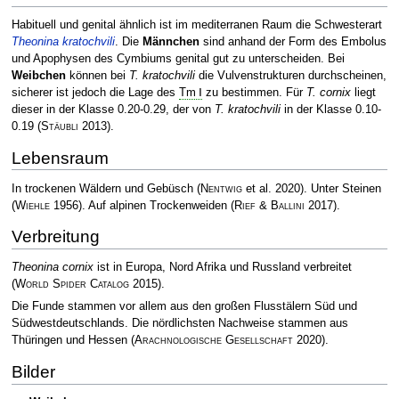
Habituell und genital ähnlich ist im mediterranen Raum die Schwesterart
Theonina kratochvili
. Die
Männchen
sind anhand der Form des Embolus
und Apophysen des Cymbiums genital gut zu unterscheiden. Bei
Weibchen
können bei
T. kratochvili
die Vulvenstrukturen durchscheinen,
sicherer ist jedoch die Lage des
Tm Ⅰ
zu bestimmen. Für
T. cornix
liegt
dieser in der Klasse 0.20-0.29, der von
T. kratochvili
in der Klasse 0.10-
0.19
(
Stäubli
2013)
.
Lebensraum
In trockenen Wäldern und Gebüsch
(
Nentwig
et al. 2020)
. Unter Steinen
(
Wiehle
1956)
. Auf alpinen Trockenweiden
(
Rief & Ballini
2017)
.
Verbreitung
Theonina cornix
ist in Europa, Nord Afrika und Russland verbreitet
(
World Spider Catalog
2015)
.
Die Funde stammen vor allem aus den großen Flusstälern Süd und
Südwestdeutschlands. Die nördlichsten Nachweise stammen aus
Thüringen und Hessen
(
Arachnologische Gesellschaft
2020)
.
Bilder