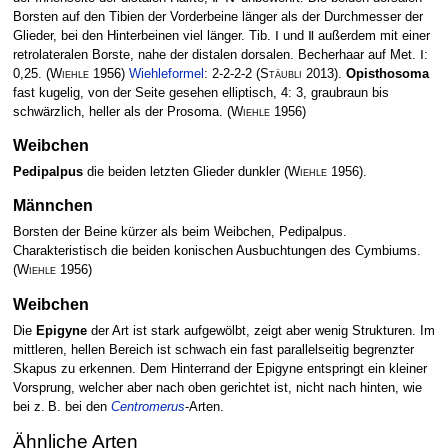
Borsten auf den Tibien der Vorderbeine länger als der Durchmesser der
Glieder, bei den Hinterbeinen viel länger. Tib. Ⅰ und Ⅱ außerdem mit einer
retrolateralen Borste, nahe der distalen dorsalen. Becherhaar auf Met. Ⅰ:
0,25.
(
Wiehle
1956)
Wiehleformel
: 2-2-2-2
(
Stäubli
2013)
.
Opisthosoma
fast kugelig, von der Seite gesehen elliptisch, 4: 3, graubraun bis
schwärzlich, heller als der Prosoma.
(
Wiehle
1956)
Weibchen
Pedipalpus
die beiden letzten Glieder dunkler
(
Wiehle
1956)
.
Männchen
Borsten der Beine kürzer als beim Weibchen, Pedipalpus.
Charakteristisch die beiden konischen Aus­buchtungen des Cymbiums.
(
Wiehle
1956)
Weibchen
Die
Epigyne
der Art ist stark aufgewölbt, zeigt aber wenig Strukturen. Im
mittleren, hellen Bereich ist schwach ein fast parallelseitig begrenzter
Skapus zu erkennen. Dem Hinterrand der Epigyne entspringt ein kleiner
Vorsprung, welcher aber nach oben gerichtet ist, nicht nach hinten, wie
bei z. B. bei den
Centromerus
-Arten.
Ähnliche Arten