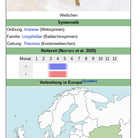
Weibchen
Systematik
Ordnung:
Araneae
(Webspinnen)
Familie:
Linyphiidae
(Baldachinspinnen)
Gattung:
Theonina
(Knotenweberchen)
Reifezeit
(
Nentwig
et al. 2020)
Monat:
1
2
3
4
5
6
7
8
9
10
11
12
♂
♀
[Quellen]
Verbreitung in Europa