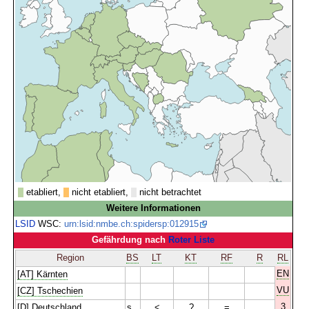
etabliert,
nicht etabliert,
nicht betrachtet
Weitere Informationen
LSID
WSC:
urn:lsid:nmbe.ch:spidersp:012915
Gefährdung nach
Roter Liste
Region
BS
LT
KT
RF
R
RL
EN
[AT] Kärnten
VU
[CZ] Tschechien
3
[D] Deutschland
s
<
?
=