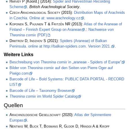
Harvey P
[Koord.] (2014):
Spider and Harvestman Recording
Scheme
.
British Arachnological Society
.
Czech Arachnological Society
(2015):
Distribution Maps of Arachnids
in Czechia. Online at: www.arachnology.cz
.
Koponen S, Pajunen T & Fritzén NR
(2013):
Atlas of the Araneae of
Finland – Finnish Expert Group on Araneae
.:
Nachweise von
Theonina cornix
(PDF)
Dimitrov D, Indzhov S
(2021):
Spiders (Araneae) of Balkan
Peninsula. online at http://balkan-spiders.com. Version 2021.
.
Weitere Links
Beschreibung von
Theonina cornix
in „araneae - Spiders of Europe”
Bilder von
Theonina cornix
auf den Seiten von Pierre Oger auf
Piwigo.com
Barcode of Life – Bold Systems: PUBLIC DATA PORTAL - RECORD
LIST
Barcode of Life – Taxonomy Browser
Theonina cornix
im World Spider Catalog
Quellen
Arachnologische Gesellschaft
(2020):
Atlas der Spinnentiere
Europas
.
Nentwig W, Blick T, Bosmans R, Gloor D, Hänggi A & Kropf