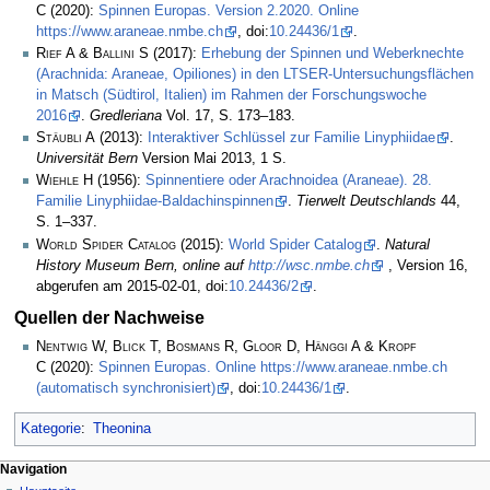
C
(2020):
Spinnen Europas. Version 2.2020. Online
https://www.araneae.nmbe.ch
, doi:
10.24436/1
.
Rief A & Ballini S
(2017):
Erhebung der Spinnen und Weberknechte
(Arachnida: Araneae, Opiliones) in den LTSER-Untersuchungsflächen
in Matsch (Südtirol, Italien) im Rahmen der Forschungswoche
2016
.
Gredleriana
Vol. 17, S. 173–183.
Stäubli A
(2013):
Interaktiver Schlüssel zur Familie Linyphiidae
.
Universität Bern
Version Mai 2013, 1 S.
Wiehle H
(1956):
Spinnentiere oder Arachnoidea (Araneae). 28.
Familie Linyphiidae-Baldachinspinnen
.
Tierwelt Deutschlands
44,
S. 1–337.
World Spider Catalog
(2015):
World Spider Catalog
.
Natural
History Museum Bern, online auf
http://wsc.nmbe.ch
, Version 16,
abgerufen am 2015-02-01, doi:
10.24436/2
.
Quellen der Nachweise
Nentwig W, Blick T, Bosmans R, Gloor D, Hänggi A & Kropf
C
(2020):
Spinnen Europas. Online https://www.araneae.nmbe.ch
(automatisch synchronisiert)
, doi:
10.24436/1
.
Kategorie
:
Theonina
Navigation