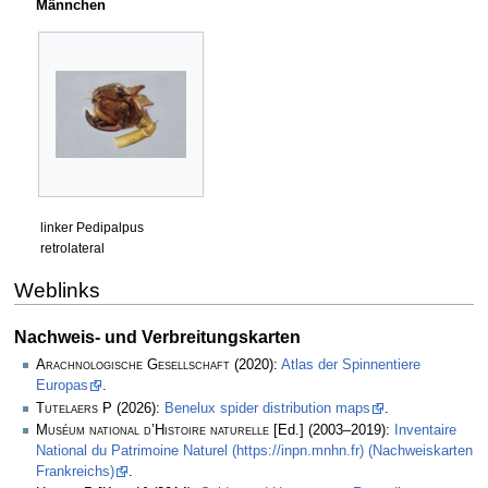
Männchen
linker Pedipalpus
retrolateral
Weblinks
Nachweis- und Verbreitungskarten
Arachnologische Gesellschaft
(2020):
Atlas der Spinnentiere
Europas
.
Tutelaers P
(2026):
Benelux spider distribution maps
.
Muséum national d’Histoire naturelle
[Ed.] (2003–2019):
Inventaire
National du Patrimoine Naturel (https://inpn.mnhn.fr) (Nachweiskarten
Frankreichs)
.