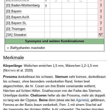
3
[D] Baden-Württemberg
s
3
[D] Bayern
3
[D] Bayern Av/A
3
[D] Bayern SL
2
[D] Thüringen
NT
[SK] Slowakei
Synonyme und weitere Kombinationen
Bathyphantes mastodon
Merkmale
Körperlänge
: Weibchen erreichen 1,5 mm, Männchen 1,2–1,5 mm
(
Nentwig
et al. 2020)
.
Prosoma
dunkelbraun bis schwarz.
Sternum
sehr konvex, dunkelbraun
bis schwarz, ohne besonders verdunkelten Rand, hinten breit
abgeschnitten, die Ⅳ. Coxen um ihre Breite voneinander entfernt,
Härchen auf lichten Höfen. Gnathocoxen von der Farbe des Sternum,
Unterlippe dunkler.
Chelizeren
heller als der Prosoma, mehr als doppelt
so lang wie der Clypeus.
Beine
dünn (etwa wie bei
Agyneta
), gelbbraun,
Femora an der Basis braun verdunkelt, Fem. 1 mit einem Stachel auf
der Innenseite der distalen Hälfte, Ⅱ–Ⅳ unbewehrt. Die beiden dorsalen