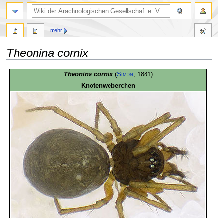
mehr
Theonina cornix
Zur
Zur
Theonina cornix
(
Simon
, 1881)
Navigation
Suche
Knotenweberchen
springen
springen