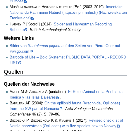
Europas
.
Muséum national d’Histoire naturelle
[Ed.] (2003–2019):
Inventaire
National du Patrimoine Naturel (https://inpn.mnhn.fr) (Nachweiskarten
Frankreichs)
.
Harvey P
[Koord.] (2014):
Spider and Harvestman Recording
Scheme
.
British Arachnological Society
.
Weitere Links
Bilder von
Scotolemon jaqueti
auf den Seiten von Pierre Oger auf
Piwigo.com
Barcode of Life – Bold Systems: PUBLIC DATA PORTAL - RECORD
LIST
Quellen
Quellen der Nachweise
Angel M & Zarazaga A
(undatiert):
El Reino Animal en la Península
Ibérica y las Islas Baleares
.
Babalean AF
(2004):
On the opilionid fauna (Arachnida, Opiliones)
from the SW part of Romania
.
Acta Zoologica Universitatis
Comenianae
46 (2), S. 79–86.
Bezděčka P, Bezděčková K & Kvamme T
(2017):
Revised checklist of
Nordic harvestmen (Opiliones) with five species new to Norway
.