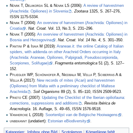
Novak T, Delakorda SL & Novak LS
(2006):
A review of harvestmen
(Arachnida: Opiliones) in Slovenia
.
Zootaxa
1325, S. 267–276,
ISSN 1175-5334.
Novak T
(2004):
An overview of harvestmen (Arachnida: Opiliones) in
Croatia
.
Nat. Croat.
Vol. 13, No.3, S. 231–296.
Novak T
(2005):
An overview of harvestmen (Arachnida: Opiliones) in
Bosnia and Herzegovina
.
Nat. Croat. Vol. 14 No. 4
, S. 301–350.
Pantini P & Isaia M
(2019):
Araneae.it: the online Catalog of Italian
spiders, with addenda on other Arachnid Orders occurring in Italy
(Arachnida: Araneae, Opiliones, Palpigradi, Pseudoscorpionida,
Scorpiones, Solifugae)
.
Fragmenta entomologica
51 (2), S. 127–
152.
Pfliegler WP, Schönhofer A, Niedbała W, Vella P, Sciberras A &
Vella A
(2017):
New records of mites (Acari) and harvestmen
(Opiliones) from Malta with a preliminary checklist of Maltese
Arachnida
.
Soil Organisms
89 (2), S. 85–110, ISSN 2509-9523.
Prieto CE
(2007):
Updating the Checklist of the Iberian opiliofauna:
corrections, suppressions and additions
.
Revista Ibérica de
Aracnología
. 16. Auflage, S. 49–65, ISSN 1576-9518.
Vanhercke L
(2018):
Soortenlijst van de Belgische Hooiwagens
.
unbekannt
(undatiert):
Estonian eBiodiversity
.
Kategorien
:
Infobox ohne Bild
Scotolemon
Körperlänge fehlt