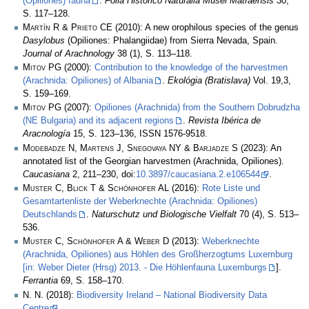
(Opiliones) fauna
.
Folia Historico Naturalia Musei Matraensis
30,
S. 117–128.
Martín R & Prieto CE
(2010): A new orophilous species of the genus
Dasylobus
(Opiliones: Phalangiidae) from Sierra Nevada, Spain.
Journal of Arachnology
38 (1), S. 113–118.
Mitov PG
(2000):
Contribution to the knowledge of the harvestmen
(Arachnida: Opiliones) of Albania
.
Ekológia (Bratislava)
Vol. 19,3,
S. 159–169.
Mitov PG
(2007):
Opiliones (Arachnida) from the Southern Dobrudzha
(NE Bulgaria) and its adjacent regions
.
Revista Ibérica de
Aracnología
15, S. 123–136, ISSN 1576-9518.
Modebadze N, Martens J, Snegovaya NY & Barjadze S
(2023): An
annotated list of the Georgian harvestmen (Arachnida, Opiliones).
Caucasiana
2, 211–230, doi:
10.3897/caucasiana.2.e106544
.
Muster C, Blick T & Schönhofer AL
(2016):
Rote Liste und
Gesamtartenliste der Weberknechte (Arachnida: Opiliones)
Deutschlands
.
Naturschutz und Biologische Vielfalt
70 (4), S. 513–
536.
Muster C, Schönhofer A & Weber D
(2013):
Weberknechte
(Arachnida, Opiliones) aus Höhlen des Großherzogtums Luxemburg
[in: Weber Dieter (Hrsg) 2013. - Die Höhlenfauna Luxemburgs
].
Ferrantia
69, S. 158–170.
N. N.
(2018):
Biodiversity Ireland – National Biodiversity Data
Centre
.