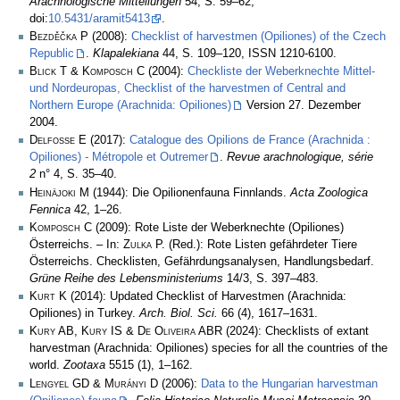
Arachnologische Mitteilungen
54, S. 59–62,
doi:
10.5431/aramit5413
.
Bezděčka P
(2008):
Checklist of harvestmen (Opiliones) of the Czech
Republic
.
Klapalekiana
44, S. 109–120, ISSN 1210-6100.
Blick T & Komposch C
(2004):
Checkliste der Weberknechte Mittel-
und Nordeuropas, Checklist of the harvestmen of Central and
Northern Europe (Arachnida: Opiliones)
Version 27. Dezember
2004.
Delfosse E
(2017):
Catalogue des Opilions de France (Arachnida :
Opiliones) - Métropole et Outremer
.
Revue arachnologique, série
2
n° 4, S. 35–40.
Heinäjoki M
(1944): Die Opilionenfauna Finnlands.
Acta Zoologica
Fennica
42, 1–26.
Komposch C
(2009): Rote Liste der Weberknechte (Opiliones)
Österreichs. – In:
Zulka
P. (Red.): Rote Listen gefährdeter Tiere
Österreichs. Checklisten, Gefährdungsanalysen, Handlungsbedarf.
Grüne Reihe des Lebensministeriums
14/3, S. 397–483.
Kurt K
(2014): Updated Checklist of Harvestmen (Arachnida:
Opiliones) in Turkey.
Arch. Biol. Sci.
66 (4), 1617–1631.
Kury AB, Kury IS & De Oliveira ABR
(2024): Checklists of extant
harvestman (Arachnida: Opiliones) species for all the countries of the
world.
Zootaxa
5515 (1), 1–162.
Lengyel GD & Murányi D
(2006):
Data to the Hungarian harvestman