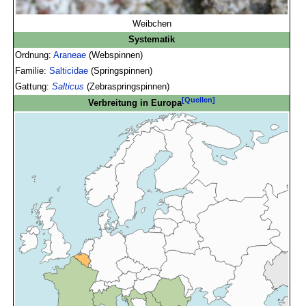
Weibchen
Systematik
Ordnung:
Araneae
(Webspinnen)
Familie:
Salticidae
(Springspinnen)
Gattung:
Salticus
(Zebraspringspinnen)
[Quellen]
Verbreitung in Europa