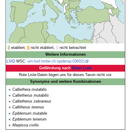
etabliert,
nicht etabliert,
nicht betrachtet
Weitere Informationen
LSID
WSC:
urn:lsid:nmbe.ch:spidersp:036021
Gefährdung nach
Roter Liste
Rote Liste-Daten liegen uns für dieses Taxon nicht vor.
Synonyme und weitere Kombinationen
Calliethera mutabilis
Callietherus mutabilis
Callietherus zebraneus
Callitherus terenus
Epiblemum mutabile
Epiblemum tenerum
Marpissa civilis