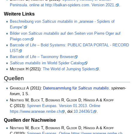
Peninsula. online at http://balkan-spiders.com. Version 2021.
.
Weitere Links
Beschreibung von
Salticus mutabilis
in „araneae - Spiders of
Europe”
Bilder von
Salticus mutabilis
auf den Seiten von Pierre Oger auf
Piwigo.com
Barcode of Life – Bold Systems: PUBLIC DATA PORTAL - RECORD
LIST
Barcode of Life – Taxonomy Browser
Salticus mutabilis
im World Spider Catalog
Metzner H
(2021):
The World of Jumping Spiders
.
Quellen
Grabolle A
(2011):
Datensammlung für
Salticus mutabilis
.
spinnen-
forum
, 1 S.
Nentwig W, Blick T, Bosmans R, Gloor D, Hänggi A & Kropf
C
(2013):
Spinnen Europas. Version 01.2013. Online
https://www.araneae.nmbe.ch
, doi:
10.24436/1
.
Quellen der Nachweise
Nentwig W, Blick T, Bosmans R, Gloor D, Hänggi A & Kropf
C
(2020):
Spinnen Europas. Online https://www.araneae.nmbe.ch