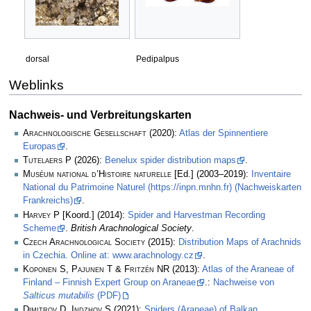
dorsal
Pedipalpus
Weblinks
Nachweis- und Verbreitungskarten
Arachnologische Gesellschaft
(2020):
Atlas der Spinnentiere
Europas
.
Tutelaers P
(2026):
Benelux spider distribution maps
.
Muséum national d’Histoire naturelle
[Ed.] (2003–2019):
Inventaire
National du Patrimoine Naturel (https://inpn.mnhn.fr) (Nachweiskarten
Frankreichs)
.
Harvey P
[Koord.] (2014):
Spider and Harvestman Recording
Scheme
.
British Arachnological Society
.
Czech Arachnological Society
(2015):
Distribution Maps of Arachnids
in Czechia. Online at: www.arachnology.cz
.
Koponen S, Pajunen T & Fritzén NR
(2013):
Atlas of the Araneae of
Finland – Finnish Expert Group on Araneae
.:
Nachweise von
Salticus mutabilis
(PDF)
Dimitrov D, Indzhov S
(2021):
Spiders (Araneae) of Balkan