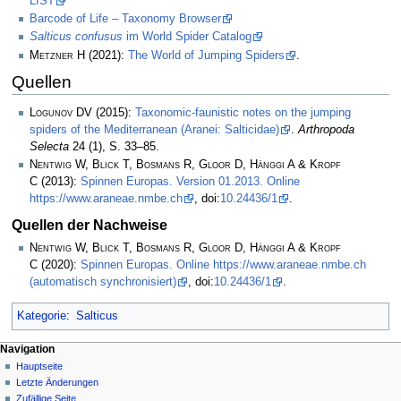
LIST
Barcode of Life – Taxonomy Browser
Salticus confusus
im World Spider Catalog
Metzner H
(2021):
The World of Jumping Spiders
.
Quellen
Logunov DV
(2015):
Taxonomic-faunistic notes on the jumping
spiders of the Mediterranean (Aranei: Salticidae)
.
Arthropoda
Selecta
24 (1), S. 33–85.
Nentwig W, Blick T, Bosmans R, Gloor D, Hänggi A & Kropf
C
(2013):
Spinnen Europas. Version 01.2013. Online
https://www.araneae.nmbe.ch
, doi:
10.24436/1
.
Quellen der Nachweise
Nentwig W, Blick T, Bosmans R, Gloor D, Hänggi A & Kropf
C
(2020):
Spinnen Europas. Online https://www.araneae.nmbe.ch
(automatisch synchronisiert)
, doi:
10.24436/1
.
Kategorie
:
Salticus
Navigation
Hauptseite
Letzte Änderungen
Zufällige Seite