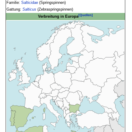
Familie:
Salticidae
(Springspinnen)
Gattung:
Salticus
(Zebraspringspinnen)
[Quellen]
Verbreitung in Europa