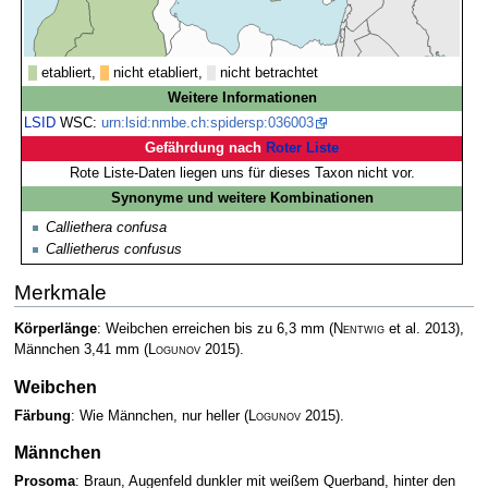
etabliert,
nicht etabliert,
nicht betrachtet
Weitere Informationen
LSID
WSC:
urn:lsid:nmbe.ch:spidersp:036003
Gefährdung nach
Roter Liste
Rote Liste-Daten liegen uns für dieses Taxon nicht vor.
Synonyme und weitere Kombinationen
Calliethera confusa
Callietherus confusus
Merkmale
Körperlänge
: Weibchen erreichen bis zu 6,3 mm
(
Nentwig
et al. 2013)
,
Männchen 3,41 mm
(
Logunov
2015)
.
Weibchen
Färbung
: Wie Männchen, nur heller
(
Logunov
2015)
.
Männchen
Prosoma
: Braun, Augenfeld dunkler mit weißem Querband, hinter den