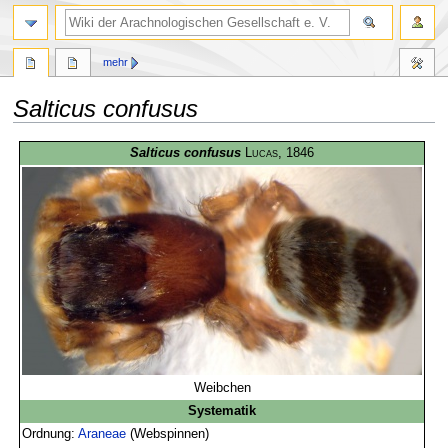
mehr
Salticus confusus
Zur
Zur
Salticus confusus
Lucas
, 1846
Navigation
Suche
springen
springen
Weibchen
Systematik
Ordnung:
Araneae
(Webspinnen)