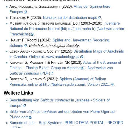
Arachnologische Gesellschaft
(2020):
Atlas der Spinnentiere
Europas
.
Tutelaers P
(2026):
Benelux spider distribution maps
.
Muséum national d’Histoire naturelle
[Ed.] (2003–2019):
Inventaire
National du Patrimoine Naturel (https://inpn.mnhn.fr) (Nachweiskarten
Frankreichs)
.
Harvey P
[Koord.] (2014):
Spider and Harvestman Recording
Scheme
.
British Arachnological Society
.
Czech Arachnological Society
(2015):
Distribution Maps of Arachnids
in Czechia. Online at: www.arachnology.cz
.
Koponen S, Pajunen T & Fritzén NR
(2013):
Atlas of the Araneae of
Finland – Finnish Expert Group on Araneae
.:
Nachweise von
Salticus confusus
(PDF)
Dimitrov D, Indzhov S
(2021):
Spiders (Araneae) of Balkan
Peninsula. online at http://balkan-spiders.com. Version 2021.
.
Weitere Links
Beschreibung von
Salticus confusus
in „araneae - Spiders of
Europe”
Bilder von
Salticus confusus
auf den Seiten von Pierre Oger auf
Piwigo.com
Barcode of Life – Bold Systems: PUBLIC DATA PORTAL - RECORD