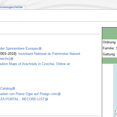
ersionsgeschichte
Ordnung
Familie:
 der Spinnentiere Europas
.
2003–2019):
Inventaire National du Patrimoine Naturel
Gattung:
reichs)
.
bution Maps of Arachnids in Czechia. Online at:
 Catalog
eiten von Pierre Oger auf Piwigo.com
 DATA PORTAL - RECORD LIST