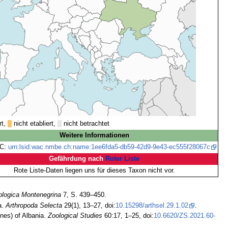
rt,
nicht etabliert,
nicht betrachtet
Weitere Informationen
C:
urn:lsid:wac.nmbe.ch:name:1ee6fda5-db59-42d9-9e43-ec555f28067c
Gefährdung nach
Roter Liste
Rote Liste-Daten liegen uns für dieses Taxon nicht vor.
logica Montenegrina
7, S. 439–450.
a.
Arthropoda Selecta
29(1), 13–27, doi:
10.15298/arthsel.29.1.02
.
nes) of Albania.
Zoological Studies
60:17, 1–25, doi:
10.6620/ZS.2021.60-