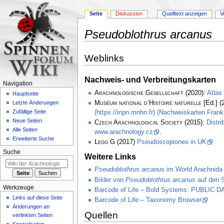
Seite
Diskussion
Quelltext anzeigen
V
Pseudoblothrus arcanus
Zur
Zur
Weblinks
Navigation
Suche
springen
springen
Nachweis- und Verbreitungskarten
Navigation
Arachnologische Gesellschaft
(2020):
Atlas
Hauptseite
Muséum national d’Histoire naturelle
[Ed.] (
Letzte Änderungen
Zufällige Seite
(https://inpn.mnhn.fr) (Nachweiskarten Frank
Neue Seiten
Czech Arachnological Society
(2015):
Distri
Alle Seiten
www.arachnology.cz
.
Erweiterte Suche
Legg
G (2017)
Pseudoscopiones in UK
Suche
Weitere Links
Pseudoblothrus arcanus
im World Arachnida
Bilder von
Pseudoblothrus arcanus
auf den S
Werkzeuge
Barcode of Life – Bold Systems: PUBLIC
Links auf diese Seite
Barcode of Life – Taxonomy Browser
Änderungen an
Quellen
verlinkten Seiten