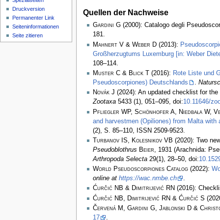
Spezialseiten
Druckversion
Quellen der Nachweise
Permanenter Link
Gardini G
(2000): Catalogo degli Pseudoscorp
Seiten­­informationen
181.
Seite zitieren
Mahnert V & Weber D
(2013):
Pseudoscorpi
Großherzugtums Luxemburg [in: Weber Diete
108–114.
Muster C & Blick T
(2016):
Rote Liste und 
Pseudoscorpiones) Deutschlands
.
Natursc
Novák J
(2024): An updated checklist for th
Zootaxa
5433 (1), 051–095, doi:
10.11646/zoo
Pfliegler WP, Schönhofer A, Niedbała W, Ve
and harvestmen (Opiliones) from Malta with a
(2), S. 85–110, ISSN 2509-9523.
Turbanov IS, Kolesnikov VB
(2020): Two new 
Pseudoblothrus
Beier
, 1931 (Arachnida: Pse
Arthropoda Selecta
29(1), 28–50, doi:
10.1529
World Pseudoscorpiones Catalog
(2022):
Wo
online at
https://wac.nmbe.ch
.
Ćurčić NB & Dimitrijević RN
(2016): Checkli
Ćurčić NB, Dimitrijević RN & Ćurčić S
(2020
Červená M, Gardini G, Jablonski D & Christ
17
.