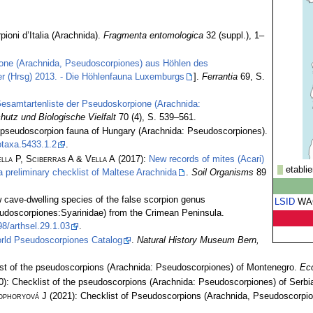
ioni d’Italia (Arachnida).
Fragmenta entomologica
32 (suppl.), 1–
one (Arachnida, Pseudoscorpiones) aus Höhlen des
r (Hrsg) 2013. - Die Höhlenfauna Luxemburgs
].
Ferrantia
69, S.
Gesamtartenliste der Pseudoskorpione (Arachnida:
hutz und Biologische Vielfalt
70 (4), S. 539–561.
e pseudoscorpion fauna of Hungary (Arachnida: Pseudoscorpiones).
taxa.5433.1.2
.
lla P, Sciberras A & Vella A
(2017):
New records of mites (Acari)
etablie
 preliminary checklist of Maltese Arachnida
.
Soil Organisms
89
cave-dwelling species of the false scorpion genus
LSID
WA
udoscorpiones:Syarinidae) from the Crimean Peninsula.
8/arthsel.29.1.03
.
rld Pseudoscorpiones Catalog
.
Natural History Museum Bern,
st of the pseudoscorpions (Arachnida: Pseudoscorpiones) of Montenegro.
Eco
): Checklist of the pseudoscorpions (Arachnida: Pseudoscorpiones) of Serbi
ophoryová J
(2021): Checklist of Pseudoscorpions (Arachnida, Pseudoscorpio