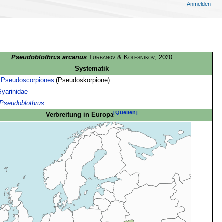
Anmelden
Pseudoblothrus arcanus
Turbanov & Kolesnikov
, 2020
Systematik
:
Pseudoscorpiones
(Pseudoskorpione)
Syarinidae
Pseudoblothrus
[Quellen]
Verbreitung in Europa