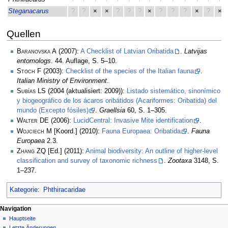
Steganacarus
?
?
×
×
?
?
?
×
?
?
?
×
?
×
Quellen
Baranovska A
(2007):
A Checklist of Latvian Oribatida
.
Latvijas
entomologs
. 44. Auflage, S. 5–10.
Stoch F
(2003):
Checklist of the species of the Italian fauna
.
Italian Ministry of Environment
.
Subías LS
(2004 (aktualisiert: 2009)):
Listado sistemático, sinonímico
y biogeográfico de los ácaros oribátidos (Acariformes: Oribatida) del
mundo (Excepto fósiles)
.
Graellsia
60, S. 1–305.
Walter DE
(2006):
LucidCentral: Invasive Mite identification
.
Wojciech M
[Koord.] (2010):
Fauna Europaea: Oribatida
.
Fauna
Europaea
2.3.
Zhang ZQ
[Ed.] (2011):
Animal biodiversity: An outline of higher-level
classification and survey of taxonomic richness
.
Zootaxa
3148, S.
1–237.
Kategorie
:
Phthiracaridae
Navigation
Hauptseite
Letzte Änderungen