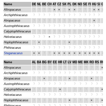
Name
DE
NL
BE
CH
AT
CZ
SK
PL
DK
NO
SE
FI
HU
SI
GB
Altropacarus
?
?
?
?
×
×
?
×
×
?
?
?
×
×
×
Archiphthiracarus
?
?
?
?
?
?
?
?
?
?
?
?
?
?
?
Atropacarus
?
?
?
?
?
?
?
?
?
?
?
?
×
?
?
Austrophthiracarus
?
?
?
?
?
?
?
?
?
?
?
?
?
?
?
Calyptophthiracarus
?
?
?
?
?
?
?
?
?
?
?
?
?
?
?
Helvetacarus
?
?
?
×
?
?
?
?
?
?
?
?
?
?
?
Hoplophthiracarus
?
×
?
?
?
?
?
×
?
?
?
?
?
?
?
Phthiracarus
?
?
?
?
?
?
?
?
?
?
?
?
?
?
?
Steganacarus
×
×
?
?
×
×
×
×
×
×
×
×
×
×
×
Name
AL
BA
BG
BY
EE
HR
LT
LV
MD
ME
MK
RO
RS
RU
Altropacarus
?
?
?
?
?
?
?
?
?
?
?
?
×
Archiphthiracarus
?
?
?
?
?
?
?
?
?
?
?
?
?
?
Atropacarus
?
?
×
?
?
?
?
×
?
?
?
×
?
?
Austrophthiracarus
?
?
?
?
?
?
?
?
?
?
?
?
?
Calyptophthiracarus
?
?
?
?
?
×
?
?
?
?
?
?
×
Helvetacarus
?
?
?
?
?
?
?
?
?
?
?
?
?
Hoplophthiracarus
?
?
?
?
?
?
?
×
?
?
?
×
?
×
Phthiracarus
?
?
?
?
?
?
?
?
?
?
?
?
?
?