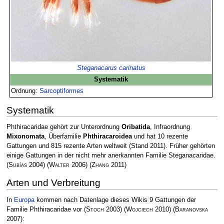
Steganacarus carinatus
Systematik
Ordnung:
Sarcoptiformes
Systematik
Phthiracaridae gehört zur Unterordnung
Oribatida
, Infraordnung
Mixonomata
, Überfamilie
Phthiracaroidea
und hat 10 rezente
Gattungen und 815 rezente Arten weltweit (Stand 2011). Früher gehörten
einige Gattungen in der nicht mehr anerkannten Familie Steganacaridae.
(
Subías
2004)
(
Walter
2006)
(
Zhang
2011)
Arten und Verbreitung
In
Europa
kommen nach Datenlage dieses Wikis 9 Gattungen der
Familie Phthiracaridae vor
(
Stoch
2003)
(
Wojciech
2010)
(
Baranovska
2007)
: