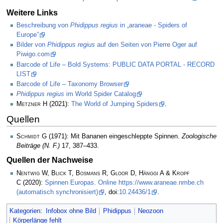
Weitere Links
Beschreibung von
Phidippus regius
in „araneae - Spiders of
Europe”
Bilder von
Phidippus regius
auf den Seiten von Pierre Oger auf
Piwigo.com
Barcode of Life – Bold Systems: PUBLIC DATA PORTAL - RECORD
LIST
Barcode of Life – Taxonomy Browser
Phidippus regius
im World Spider Catalog
Metzner H
(2021):
The World of Jumping Spiders
.
Quellen
Schmidt G
(1971): Mit Bananen eingeschleppte Spinnen.
Zoologische
Beiträge (N. F.)
17, 387–433.
Quellen der Nachweise
Nentwig W, Blick T, Bosmans R, Gloor D, Hänggi A & Kropf
C
(2020):
Spinnen Europas. Online https://www.araneae.nmbe.ch
(automatisch synchronisiert)
, doi:
10.24436/1
.
Kategorien
:
Infobox ohne Bild
Phidippus
Neozoon
Körperlänge fehlt