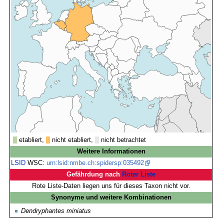
etabliert,
nicht etabliert,
nicht betrachtet
Weitere Informationen
LSID
WSC:
urn:lsid:nmbe.ch:spidersp:035492
Gefährdung nach
Roter Liste
Rote Liste-Daten liegen uns für dieses Taxon nicht vor.
Synonyme und weitere Kombinationen
Dendryphantes miniatus