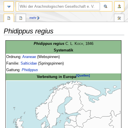
mehr
Phidippus regius
Zur
Zur
Phidippus regius
C. L. Koch
, 1846
Navigation
Suche
Systematik
springen
springen
Ordnung:
Araneae
(Webspinnen)
Familie:
Salticidae
(Springspinnen)
Gattung:
Phidippus
[Quellen]
Verbreitung in Europa