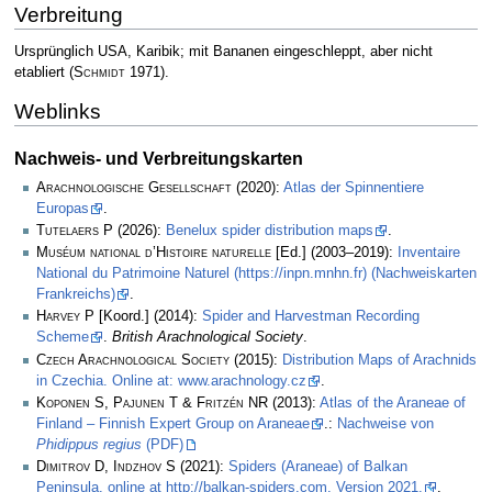
Verbreitung
Ursprünglich USA, Karibik; mit Bananen eingeschleppt, aber nicht
etabliert
(
Schmidt
1971)
.
Weblinks
Nachweis- und Verbreitungskarten
Arachnologische Gesellschaft
(2020):
Atlas der Spinnentiere
Europas
.
Tutelaers P
(2026):
Benelux spider distribution maps
.
Muséum national d’Histoire naturelle
[Ed.] (2003–2019):
Inventaire
National du Patrimoine Naturel (https://inpn.mnhn.fr) (Nachweiskarten
Frankreichs)
.
Harvey P
[Koord.] (2014):
Spider and Harvestman Recording
Scheme
.
British Arachnological Society
.
Czech Arachnological Society
(2015):
Distribution Maps of Arachnids
in Czechia. Online at: www.arachnology.cz
.
Koponen S, Pajunen T & Fritzén NR
(2013):
Atlas of the Araneae of
Finland – Finnish Expert Group on Araneae
.:
Nachweise von
Phidippus regius
(PDF)
Dimitrov D, Indzhov S
(2021):
Spiders (Araneae) of Balkan
Peninsula. online at http://balkan-spiders.com. Version 2021.
.