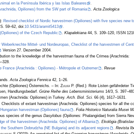
nimal en la Península Ibérica y las Islas Baleares
.
(Arachnida, Opiliones) from the SW part of Romania
.
Acta Zoologica
):
Revised checklist of Nordic harvestmen (Opiliones) with five species new t
S. 59–62, doi:
10.5431/aramit5413
.
(Opiliones) of the Czech Republic
.
Klapalekiana
44, S. 109–120, ISSN 121
r Weberknechte Mittel- und Nordeuropas, Checklist of the harvestmen of Cent
Version 27. Dezember 2004.
ibution to the knowledge of the harvestman fauna of the Crimea (Arachnida:
5–328.
e France (Arachnida : Opiliones) - Métropole et Outremer
.
Revue
lands.
Acta Zoologica Fennica
42, 1–26.
chte (Opiliones) Österreichs. – In:
Zulka
P. (Red.): Rote Listen gefährdeter Ti
ysen, Handlungsbedarf.
Grüne Reihe des Lebensministeriums
14/3, S. 397–48
men (Arachnida: Opiliones) in Turkey.
Arch. Biol. Sci.
66 (4), 1617–1631.
 Checklists of extant harvestman (Arachnida: Opiliones) species for all the co
 Hungarian harvestman (Opiliones) fauna
.
Folia Historico Naturalia Musei M
ous species of the genus
Dasylobus
(Opiliones: Phalangiidae) from Sierra Ne
dge of the harvestmen (Arachnida: Opiliones) of Albania
.
Ekológia (Bratislav
 the Southern Dobrudzha (NE Bulgaria) and its adjacent regions
.
Revista Ib
arjadze S
(2023): An annotated list of the Georgian harvestmen (Arachnida, O