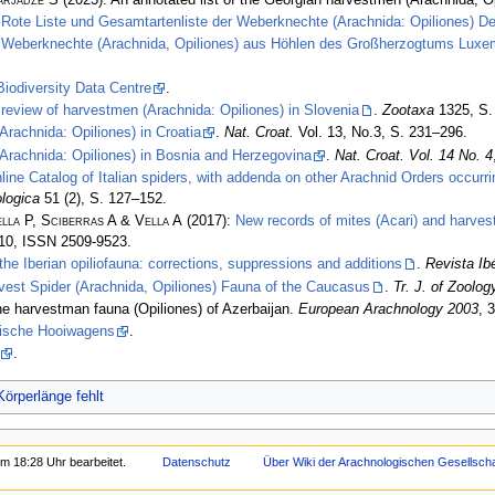
:
Rote Liste und Gesamtartenliste der Weberknechte (Arachnida: Opiliones) D
:
Weberknechte (Arachnida, Opiliones) aus Höhlen des Großherzogtums Luxemb
 Biodiversity Data Centre
.
 review of harvestmen (Arachnida: Opiliones) in Slovenia
.
Zootaxa
1325, S.
rachnida: Opiliones) in Croatia
.
Nat. Croat.
Vol. 13, No.3, S. 231–296.
Arachnida: Opiliones) in Bosnia and Herzegovina
.
Nat. Croat. Vol. 14 No. 4
nline Catalog of Italian spiders, with addenda on other Arachnid Orders occurr
logica
51 (2), S. 127–152.
lla P, Sciberras A & Vella A
(2017):
New records of mites (Acari) and harvest
110, ISSN 2509-9523.
the Iberian opiliofauna: corrections, suppressions and additions
.
Revista Ib
rvest Spider (Arachnida, Opiliones) Fauna of the Caucasus
.
Tr. J. of Zoolog
he harvestman fauna (Opiliones) of Azerbaijan.
European Arachnology 2003
, 
lgische Hooiwagens
.
.
Körperlänge fehlt
m 18:28 Uhr bearbeitet.
Datenschutz
Über Wiki der Arachnologischen Gesellschaf