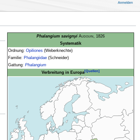
Anmelden
Phalangium savignyi
Audouin
, 1826
Systematik
Ordnung:
Opiliones
(Weberknechte)
Familie:
Phalangiidae
(Schneider)
Gattung:
Phalangium
[Quellen]
Verbreitung in Europa