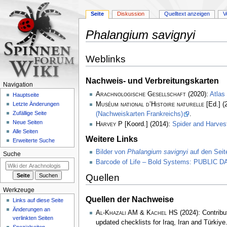
Seite
Diskussion
Quelltext anzeigen
V
Phalangium savignyi
Zur
Zur
Weblinks
Navigation
Suche
springen
springen
Nachweis- und Verbreitungskarten
Navigation
Arachnologische Gesellschaft
(2020):
Atlas
Hauptseite
Muséum national d’Histoire naturelle
[Ed.] (
Letzte Änderungen
Zufällige Seite
(Nachweiskarten Frankreichs)
.
Neue Seiten
Harvey P
[Koord.] (2014):
Spider and Harve
Alle Seiten
Weitere Links
Erweiterte Suche
Bilder von
Phalangium savignyi
auf den Seit
Suche
Barcode of Life – Bold Systems: PUBLIC
Quellen
Werkzeuge
Quellen der Nachweise
Links auf diese Seite
Änderungen an
Al-Khazali AM & Kachel HS
(2024): Contribu
verlinkten Seiten
updated checklists for Iraq, Iran and Türkiye