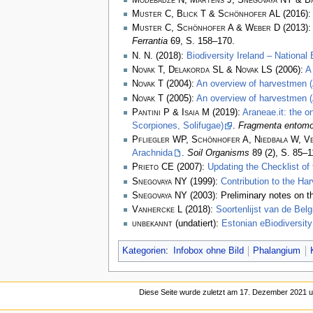
Muster C, Blick T & Schönhofer AL
(2016)
Muster C, Schönhofer A & Weber D
(2013)
Ferrantia
69, S. 158–170.
N. N.
(2018):
Biodiversity Ireland – National
Novak T, Delakorda SL & Novak LS
(2006):
A
Novak T
(2004):
An overview of harvestmen (A
Novak T
(2005):
An overview of harvestmen (
Pantini P & Isaia M
(2019):
Araneae.it: the o
Scorpiones, Solifugae)
.
Fragmenta entomo
Pfliegler WP, Schönhofer A, Niedbała W, Ve
Arachnida
.
Soil Organisms
89 (2), S. 85–
Prieto CE
(2007):
Updating the Checklist of 
Snegovaya NY
(1999):
Contribution to the Ha
Snegovaya NY
(2003): Preliminary notes on t
Vanhercke L
(2018):
Soortenlijst van de Be
unbekannt
(undatiert):
Estonian eBiodiversity
Kategorien
:
Infobox ohne Bild
Phalangium
Diese Seite wurde zuletzt am 17. Dezember 2021 u