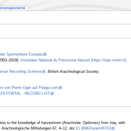
ersionsgeschichte
 der Spinnentiere Europas
.
2003–2019):
Inventaire National du Patrimoine Naturel (https://inpn.mnhn.fr)
stman Recording Scheme
.
British Arachnological Society
.
en von Pierre Oger auf Piwigo.com
 DATA PORTAL - RECORD LIST
tion to the knowledge of harvestmen (Arachnida: Opiliones) from Iraq, with
.
Arachnologische Mitteilungen
67, 4–12, doi:
10.30963/aramit6702
.