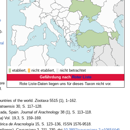
o
0-
ral
etabliert,
nicht etabliert,
nicht betrachtet
Gefährdung nach
Roter Liste
ere
Rote Liste-Daten liegen uns für dieses Taxon nicht vor.
3.
untries of the world.
Zootaxa
5515 (1), 1–162.
atraensis
30, S. 117–128.
vada, Spain.
Journal of Arachnology
38 (1), S. 113–118.
a)
Vol. 19,3, S. 159–169.
érica de Aracnología
15, S. 123–136, ISSN 1576-9518.
piliones).
Caucasiana
2, 211–230, doi:
10.3897/caucasiana.2.e106544
.