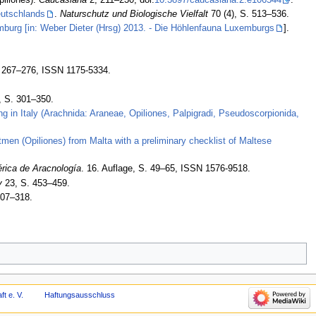
eutschlands
.
Naturschutz und Biologische Vielfalt
70 (4), S. 513–536.
urg [in: Weber Dieter (Hrsg) 2013. - Die Höhlenfauna Luxemburgs
].
 267–276, ISSN 1175-5334.
, S. 301–350.
ing in Italy (Arachnida: Araneae, Opiliones, Palpigradi, Pseudoscorpionida,
men (Opiliones) from Malta with a preliminary checklist of Maltese
érica de Aracnología
. 16. Auflage, S. 49–65, ISSN 1576-9518.
y
23, S. 453–459.
307–318.
t e. V.
Haftungsausschluss