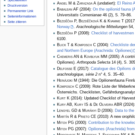
Spezialseiten
Angel M & Zarazaga A
(undatiert):
El Reino A
Druckversion
Babalean AF
(2004):
On the opilionid fauna 
Permanenter Link
Universitatis Comenianae
46 (2), S. 79–86.
Seiten­­informationen
Bezděčka P, Bezděčková K & Kvamme T
(2017
Seite zitieren
Norway
.
Arachnologische Mitteilungen
54, 
Bezděčka P
(2008):
Checklist of harvestmen 
6100.
Blick T & Komposch C
(2004):
Checkliste de
and Northern Europe (Arachnida: Opiliones)
Chemeris AN & Kovblyuk MM
(2005): A contr
Opiliones).
Arthropoda Selecta
14 (4), S. 30
Delfosse E
(2017):
Catalogue des Opilions d
arachnologique, série 2
n° 4, S. 35–40.
Heinäjoki M
(1944): Die Opilionenfauna Finn
Komposch C
(2009): Rote Liste der Weberkne
Österreichs. Checklisten, Gefährdungsanal
Kurt K
(2014): Updated Checklist of Harvest
Kury AB, Kury IS & De Oliveira ABR
(2024):
Lengyel GD & Murányi D
(2006):
Data to the
Martín R & Prieto CE
(2010): A new orophil
Mitov PG
(2000):
Contribution to the knowle
Mitov PG
(2007):
Opiliones (Arachnida) from
Modebadze N, Martens J, Snegovaya NY & B