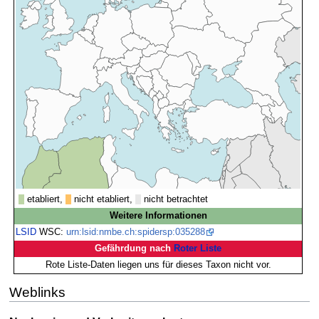
etabliert,
nicht etabliert,
nicht betrachtet
Weitere Informationen
LSID
WSC:
urn:lsid:nmbe.ch:spidersp:035288
Gefährdung nach
Roter Liste
Rote Liste-Daten liegen uns für dieses Taxon nicht vor.
Weblinks