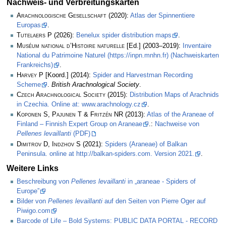
Nachweis- und Verbreitungskarten
Arachnologische Gesellschaft
(2020):
Atlas der Spinnentiere
Europas
.
Tutelaers P
(2026):
Benelux spider distribution maps
.
Muséum national d’Histoire naturelle
[Ed.] (2003–2019):
Inventaire
National du Patrimoine Naturel (https://inpn.mnhn.fr) (Nachweiskarten
Frankreichs)
.
Harvey P
[Koord.] (2014):
Spider and Harvestman Recording
Scheme
.
British Arachnological Society
.
Czech Arachnological Society
(2015):
Distribution Maps of Arachnids
in Czechia. Online at: www.arachnology.cz
.
Koponen S, Pajunen T & Fritzén NR
(2013):
Atlas of the Araneae of
Finland – Finnish Expert Group on Araneae
.:
Nachweise von
Pellenes levaillanti
(PDF)
Dimitrov D, Indzhov S
(2021):
Spiders (Araneae) of Balkan
Peninsula. online at http://balkan-spiders.com. Version 2021.
.
Weitere Links
Beschreibung von
Pellenes levaillanti
in „araneae - Spiders of
Europe”
Bilder von
Pellenes levaillanti
auf den Seiten von Pierre Oger auf
Piwigo.com
Barcode of Life – Bold Systems: PUBLIC DATA PORTAL - RECORD