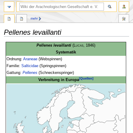
mehr
Pellenes levaillanti
Zur
Zur
Pellenes levaillanti
(
Lucas
, 1846)
Navigation
Suche
Systematik
springen
springen
Ordnung:
Araneae
(Webspinnen)
Familie:
Salticidae
(Springspinnen)
Gattung:
Pellenes
(Schneckenspringer)
[Quellen]
Verbreitung in Europa