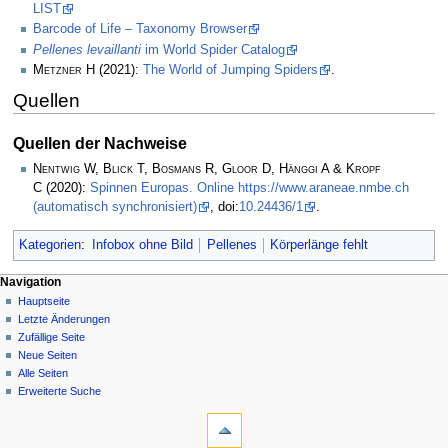
LIST
Barcode of Life – Taxonomy Browser
Pellenes levaillanti
im World Spider Catalog
Metzner H
(2021):
The World of Jumping Spiders
.
Quellen
Quellen der Nachweise
Nentwig W, Blick T, Bosmans R, Gloor D, Hänggi A & Kropf
C
(2020):
Spinnen Europas. Online https://www.araneae.nmbe.ch
(automatisch synchronisiert)
, doi:
10.24436/1
.
Kategorien
:
Infobox ohne Bild
Pellenes
Körperlänge fehlt
Navigation
Hauptseite
Letzte Änderungen
Zufällige Seite
Neue Seiten
Alle Seiten
Erweiterte Suche