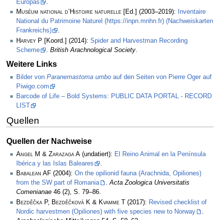
Europas
.
Muséum national d’Histoire naturelle
[Ed.] (2003–2019):
Inventaire
National du Patrimoine Naturel (https://inpn.mnhn.fr) (Nachweiskarten
Frankreichs)
.
Harvey P
[Koord.] (2014):
Spider and Harvestman Recording
Scheme
.
British Arachnological Society
.
Weitere Links
Bilder von
Paranemastoma umbo
auf den Seiten von Pierre Oger auf
Piwigo.com
Barcode of Life – Bold Systems: PUBLIC DATA PORTAL - RECORD
LIST
Quellen
Quellen der Nachweise
Angel M & Zarazaga A
(undatiert):
El Reino Animal en la Península
Ibérica y las Islas Baleares
.
Babalean AF
(2004):
On the opilionid fauna (Arachnida, Opiliones)
from the SW part of Romania
.
Acta Zoologica Universitatis
Comenianae
46 (2), S. 79–86.
Bezděčka P, Bezděčková K & Kvamme T
(2017):
Revised checklist of
Nordic harvestmen (Opiliones) with five species new to Norway
.