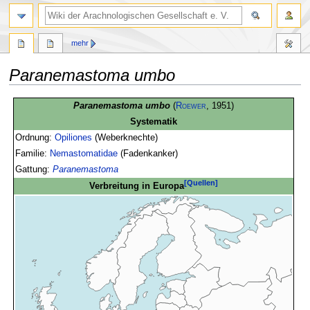
mehr
Paranemastoma umbo
Zur
Zur
Paranemastoma umbo
(
Roewer
, 1951)
Navigation
Suche
Systematik
springen
springen
Ordnung:
Opiliones
(Weberknechte)
Familie:
Nemastomatidae
(Fadenkanker)
Gattung:
Paranemastoma
[Quellen]
Verbreitung in Europa