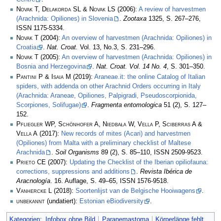
Novak T, Delakorda SL & Novak LS
(2006):
A review of harvestmen
(Arachnida: Opiliones) in Slovenia
.
Zootaxa
1325, S. 267–276,
ISSN 1175-5334.
Novak T
(2004):
An overview of harvestmen (Arachnida: Opiliones) in
Croatia
.
Nat. Croat.
Vol. 13, No.3, S. 231–296.
Novak T
(2005):
An overview of harvestmen (Arachnida: Opiliones) in
Bosnia and Herzegovina
.
Nat. Croat. Vol. 14 No. 4
, S. 301–350.
Pantini P & Isaia M
(2019):
Araneae.it: the online Catalog of Italian
spiders, with addenda on other Arachnid Orders occurring in Italy
(Arachnida: Araneae, Opiliones, Palpigradi, Pseudoscorpionida,
Scorpiones, Solifugae)
.
Fragmenta entomologica
51 (2), S. 127–
152.
Pfliegler WP, Schönhofer A, Niedbała W, Vella P, Sciberras A &
Vella A
(2017):
New records of mites (Acari) and harvestmen
(Opiliones) from Malta with a preliminary checklist of Maltese
Arachnida
.
Soil Organisms
89 (2), S. 85–110, ISSN 2509-9523.
Prieto CE
(2007):
Updating the Checklist of the Iberian opiliofauna:
corrections, suppressions and additions
.
Revista Ibérica de
Aracnología
. 16. Auflage, S. 49–65, ISSN 1576-9518.
Vanhercke L
(2018):
Soortenlijst van de Belgische Hooiwagens
.
unbekannt
(undatiert):
Estonian eBiodiversity
.
Kategorien
:
Infobox ohne Bild
Paranemastoma
Körperlänge fehlt