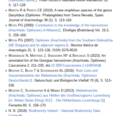
(Opiliones) fauna
.
Folia Historico Naturalia Musei Matraensis
30,
S. 117–128.
Martín R & Prieto CE
(2010): A new orophilous species of the genus
Dasylobus
(Opiliones: Phalangiidae) from Sierra Nevada, Spain.
Journal of Arachnology
38 (1), S. 113–118.
Mitov PG
(2000):
Contribution to the knowledge of the harvestmen
(Arachnida: Opiliones) of Albania
.
Ekológia (Bratislava)
Vol. 19,3,
S. 159–169.
Mitov PG
(2007):
Opiliones (Arachnida) from the Southern Dobrudzha
(NE Bulgaria) and its adjacent regions
.
Revista Ibérica de
Aracnología
15, S. 123–136, ISSN 1576-9518.
Modebadze N, Martens J, Snegovaya NY & Barjadze S
(2023): An
annotated list of the Georgian harvestmen (Arachnida, Opiliones).
Caucasiana
2, 211–230, doi:
10.3897/caucasiana.2.e106544
.
Muster C, Blick T & Schönhofer AL
(2016):
Rote Liste und
Gesamtartenliste der Weberknechte (Arachnida: Opiliones)
Deutschlands
.
Naturschutz und Biologische Vielfalt
70 (4), S. 513–
536.
Muster C, Schönhofer A & Weber D
(2013):
Weberknechte
(Arachnida, Opiliones) aus Höhlen des Großherzogtums Luxemburg
[in: Weber Dieter (Hrsg) 2013. - Die Höhlenfauna Luxemburgs
].
Ferrantia
69, S. 158–170.
N. N.
(2018):
Biodiversity Ireland – National Biodiversity Data
Centre
.