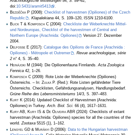
Arachnologische Mitteilungen
54, S. 59–62,
doi:
10.5431/aramit5413
.
Bezděčka P
(2008):
Checklist of harvestmen (Opiliones) of the Czech
Republic
.
Klapalekiana
44, S. 109–120, ISSN 1210-6100.
Blick T & Komposch C
(2004):
Checkliste der Weberknechte Mittel-
und Nordeuropas, Checklist of the harvestmen of Central and
Northern Europe (Arachnida: Opiliones)
Version 27. Dezember
2004.
Delfosse E
(2017):
Catalogue des Opilions de France (Arachnida :
Opiliones) - Métropole et Outremer
.
Revue arachnologique, série
2
n° 4, S. 35–40.
Heinäjoki M
(1944): Die Opilionenfauna Finnlands.
Acta Zoologica
Fennica
42, 1–26.
Komposch C
(2009): Rote Liste der Weberknechte (Opiliones)
Österreichs. – In:
Zulka
P. (Red.): Rote Listen gefährdeter Tiere
Österreichs. Checklisten, Gefährdungsanalysen, Handlungsbedarf.
Grüne Reihe des Lebensministeriums
14/3, S. 397–483.
Kurt K
(2014): Updated Checklist of Harvestmen (Arachnida:
Opiliones) in Turkey.
Arch. Biol. Sci.
66 (4), 1617–1631.
Kury AB, Kury IS & De Oliveira ABR
(2024): Checklists of extant
harvestman (Arachnida: Opiliones) species for all the countries of the
world.
Zootaxa
5515 (1), 1–162.
Lengyel GD & Murányi D
(2006):
Data to the Hungarian harvestman