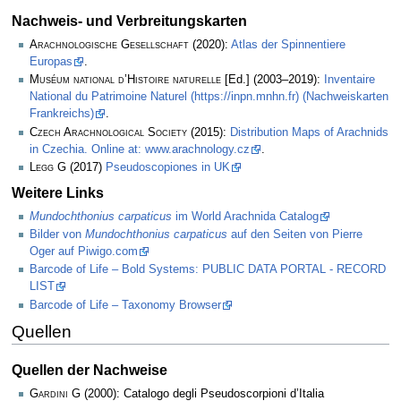
Nachweis- und Verbreitungskarten
Arachnologische Gesellschaft
(2020):
Atlas der Spinnentiere
Europas
.
Muséum national d’Histoire naturelle
[Ed.] (2003–2019):
Inventaire
National du Patrimoine Naturel (https://inpn.mnhn.fr) (Nachweiskarten
Frankreichs)
.
Czech Arachnological Society
(2015):
Distribution Maps of Arachnids
in Czechia. Online at: www.arachnology.cz
.
Legg
G (2017)
Pseudoscopiones in UK
Weitere Links
Mundochthonius carpaticus
im World Arachnida Catalog
Bilder von
Mundochthonius carpaticus
auf den Seiten von Pierre
Oger auf Piwigo.com
Barcode of Life – Bold Systems: PUBLIC DATA PORTAL - RECORD
LIST
Barcode of Life – Taxonomy Browser
Quellen
Quellen der Nachweise
Gardini G
(2000): Catalogo degli Pseudoscorpioni d’Italia