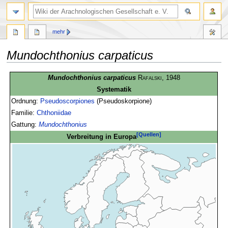
mehr
Mundochthonius carpaticus
Zur
Zur
Mundochthonius carpaticus
Rafalski
, 1948
Navigation
Suche
Systematik
springen
springen
Ordnung:
Pseudoscorpiones
(Pseudoskorpione)
Familie:
Chthoniidae
Gattung:
Mundochthonius
[Quellen]
Verbreitung in Europa