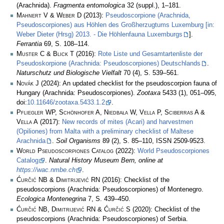
(Arachnida).
Fragmenta entomologica
32 (suppl.), 1–181.
Mahnert V & Weber D
(2013):
Pseudoscorpione (Arachnida,
Pseudoscorpiones) aus Höhlen des Großherzugtums Luxemburg [in:
Weber Dieter (Hrsg) 2013. - Die Höhlenfauna Luxemburgs
].
Ferrantia
69, S. 108–114.
Muster C & Blick T
(2016):
Rote Liste und Gesamtartenliste der
Pseudoskorpione (Arachnida: Pseudoscorpiones) Deutschlands
.
Naturschutz und Biologische Vielfalt
70 (4), S. 539–561.
Novák J
(2024): An updated checklist for the pseudoscorpion fauna of
Hungary (Arachnida: Pseudoscorpiones).
Zootaxa
5433 (1), 051–095,
doi:
10.11646/zootaxa.5433.1.2
.
Pfliegler WP, Schönhofer A, Niedbała W, Vella P, Sciberras A &
Vella A
(2017):
New records of mites (Acari) and harvestmen
(Opiliones) from Malta with a preliminary checklist of Maltese
Arachnida
.
Soil Organisms
89 (2), S. 85–110, ISSN 2509-9523.
World Pseudoscorpiones Catalog
(2022):
World Pseudoscorpiones
Catalog
.
Natural History Museum Bern, online at
https://wac.nmbe.ch
.
Ćurčić NB & Dimitrijević RN
(2016): Checklist of the
pseudoscorpions (Arachnida: Pseudoscorpiones) of Montenegro.
Ecologica Montenegrina
7, S. 439–450.
Ćurčić NB, Dimitrijević RN & Ćurčić S
(2020): Checklist of the
pseudoscorpions (Arachnida: Pseudoscorpiones) of Serbia.