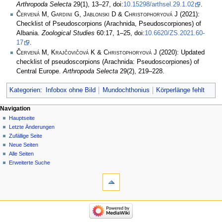
Arthropoda Selecta
29(1), 13–27, doi:
10.15298/arthsel.29.1.02
.
Červená M, Gardini G, Jablonski D & Christophoryová J
(2021):
Checklist of Pseudoscorpions (Arachnida, Pseudoscorpiones) of
Albania.
Zoological Studies
60:17, 1–25, doi:
10.6620/ZS.2021.60-
17
.
Červená M, Krajčovičová K & Christophoryová J
(2020): Updated
checklist of pseudoscorpions (Arachnida: Pseudoscorpiones) of
Central Europe.
Arthropoda Selecta
29(2), 219–228.
Kategorien
:
Infobox ohne Bild
Mundochthonius
Körperlänge fehlt
Navigation
Hauptseite
Letzte Änderungen
Zufällige Seite
Neue Seiten
Alle Seiten
Erweiterte Suche