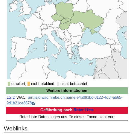
etabliert,
nicht etabliert,
nicht betrachtet
Weitere Informationen
LSID
WAC:
urn:lsid:wac.nmbe.ch:name:e4b093bc-3122-4c3f-ab65-
9d1b21ce8678
Gefährdung nach
Roter Liste
Rote Liste-Daten liegen uns für dieses Taxon nicht vor.
Weblinks