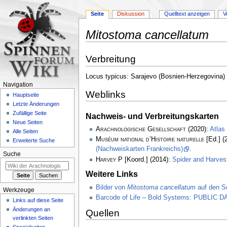
Seite
Diskussion
Quelltext anzeigen
V
Mitostoma cancellatum
Zur
Zur
Verbreitung
Navigation
Suche
springen
springen
Locus typicus: Sarajevo (Bosnien-Herzegovina)
Navigation
Weblinks
Hauptseite
Letzte Änderungen
Zufällige Seite
Nachweis- und Verbreitungskarten
Neue Seiten
Arachnologische Gesellschaft
(2020):
Atlas
Alle Seiten
Muséum national d’Histoire naturelle
[Ed.] (
Erweiterte Suche
(Nachweiskarten Frankreichs)
.
Suche
Harvey P
[Koord.] (2014):
Spider and Harve
Weitere Links
Bilder von
Mitostoma cancellatum
auf den Se
Werkzeuge
Barcode of Life – Bold Systems: PUBLIC
Links auf diese Seite
Änderungen an
Quellen
verlinkten Seiten