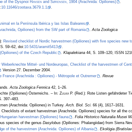
ue of the Dyspnoi
Hansen
and
Sørensen
, 1904 (Arachnida: Opiliones)
.
:
10.11646/zootaxa.3679.1.1
.
nimal en la Península Ibérica y las Islas Baleares
.
(Arachnida, Opiliones) from the SW part of Romania
.
Acta Zoologica
):
Revised checklist of Nordic harvestmen (Opiliones) with five species new t
S. 59–62, doi:
10.5431/aramit5413
.
(Opiliones) of the Czech Republic
.
Klapalekiana
44, S. 109–120, ISSN 121
r Weberknechte Mittel- und Nordeuropas, Checklist of the harvestmen of Cent
Version 27. Dezember 2004.
e France (Arachnida : Opiliones) - Métropole et Outremer
.
Revue
lands.
Acta Zoologica Fennica
42, 1–26.
chte (Opiliones) Österreichs. – In:
Zulka
P. (Red.): Rote Listen gefährdeter 
S. 397–483.
men (Arachnida: Opiliones) in Turkey.
Arch. Biol. Sci.
66 (4), 1617–1631.
 Checklists of extant harvestman (Arachnida: Opiliones) species for all the co
 Hungarian harvestman (Opiliones) fauna
.
Folia Historico Naturalia Musei M
ous species of the genus
Dasylobus
(Opiliones: Phalangiidae) from Sierra Ne
dge of the harvestmen (Arachnida: Opiliones) of Albania
.
Ekológia (Bratislav