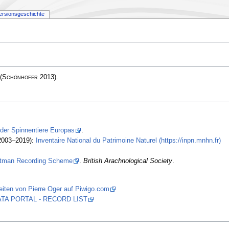
ersionsgeschichte
(
Schönhofer
2013)
.
 der Spinnentiere Europas
.
2003–2019):
Inventaire National du Patrimoine Naturel (https://inpn.mnhn.fr)
stman Recording Scheme
.
British Arachnological Society
.
iten von Pierre Oger auf Piwigo.com
 DATA PORTAL - RECORD LIST