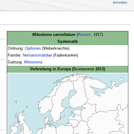
Anmelden
Mitostoma cancellatum
(
Roewer
, 1917)
Systematik
Ordnung:
Opiliones
(Weberknechte)
Familie:
Nemastomatidae
(Fadenkanker)
Gattung:
Mitostoma
Verbreitung in Europa
(
Schönhofer
2013)