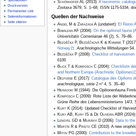
Spezialseiten
Schönhofer AL
(2013):
A taxonomic catalog
Druckversion
Zootaxa
3679, S. 1–68, ISSN 1175-5334, doi
Permanenter Link
Quellen der Nachweise
Seiten­­informationen
Seite zitieren
Angel M & Zarazaga A
(undatiert):
El Reino A
Babalean AF
(2004):
On the opilionid fauna 
Universitatis Comenianae
46 (2), S. 79–86.
Bezděčka P, Bezděčková K & Kvamme T
(2017
Norway
.
Arachnologische Mitteilungen
54, 
Bezděčka P
(2008):
Checklist of harvestmen 
6100.
Blick T & Komposch C
(2004):
Checkliste de
and Northern Europe (Arachnida: Opiliones)
Delfosse E
(2017):
Catalogue des Opilions d
arachnologique, série 2
n° 4, S. 35–40.
Heinäjoki M
(1944): Die Opilionenfauna Finn
Komposch C
(2009): Rote Liste der Weberkne
Grüne Reihe des Lebensministeriums
14/3, 
Kurt K
(2014): Updated Checklist of Harvest
Kury AB, Kury IS & De Oliveira ABR
(2024):
Lengyel GD & Murányi D
(2006):
Data to the
Martín R & Prieto CE
(2010): A new orophil
Mitov PG
(2000):
Contribution to the knowle