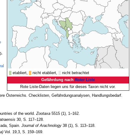
o
0-
ral
etabliert,
nicht etabliert,
nicht betrachtet
Gefährdung nach
Roter Liste
Rote Liste-Daten liegen uns für dieses Taxon nicht vor.
Tiere Österreichs. Checklisten, Gefährdungsanalysen, Handlungsbedarf.
untries of the world.
Zootaxa
5515 (1), 1–162.
atraensis
30, S. 117–128.
vada, Spain.
Journal of Arachnology
38 (1), S. 113–118.
a)
Vol. 19,3, S. 159–169.