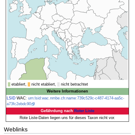
etabliert,
nicht etabliert,
nicht betrachtet
Weitere Informationen
LSID
WAC:
urn:lsid:wac.nmbe.ch:name:739c529c-c487-4174-aa5c-
a73fc2ebdc90
Gefährdung nach
Roter Liste
Rote Liste-Daten liegen uns für dieses Taxon nicht vor.
Weblinks