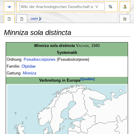
mehr
Minniza sola distincta
Zur
Zur
Minniza sola distincta
Vachon
, 1940
Navigation
Suche
Systematik
springen
springen
Ordnung:
Pseudoscorpiones
(Pseudoskorpione)
Familie:
Olpiidae
Gattung:
Minniza
[Quellen]
Verbreitung in Europa