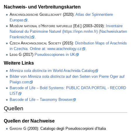
Nachweis- und Verbreitungskarten
Arachnologische Gesellschaft
(2020):
Atlas der Spinnentiere
Europas
.
Muséum national d’Histoire naturelle
[Ed.] (2003–2019):
Inventaire
National du Patrimoine Naturel (https://inpn.mnhn.fr) (Nachweiskarten
Frankreichs)
.
Czech Arachnological Society
(2015):
Distribution Maps of Arachnids
in Czechia. Online at: www.arachnology.cz
.
Legg
G (2017)
Pseudoscopiones in UK
Weitere Links
Minniza sola distincta
im World Arachnida Catalog
Bilder von
Minniza sola distincta
auf den Seiten von Pierre Oger auf
Piwigo.com
Barcode of Life – Bold Systems: PUBLIC DATA PORTAL - RECORD
LIST
Barcode of Life – Taxonomy Browser
Quellen
Quellen der Nachweise
Gardini G
(2000): Catalogo degli Pseudoscorpioni d’Italia