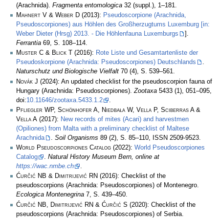
(Arachnida).
Fragmenta entomologica
32 (suppl.), 1–181.
Mahnert V & Weber D
(2013):
Pseudoscorpione (Arachnida,
Pseudoscorpiones) aus Höhlen des Großherzugtums Luxemburg [in:
Weber Dieter (Hrsg) 2013. - Die Höhlenfauna Luxemburgs
].
Ferrantia
69, S. 108–114.
Muster C & Blick T
(2016):
Rote Liste und Gesamtartenliste der
Pseudoskorpione (Arachnida: Pseudoscorpiones) Deutschlands
.
Naturschutz und Biologische Vielfalt
70 (4), S. 539–561.
Novák J
(2024): An updated checklist for the pseudoscorpion fauna of
Hungary (Arachnida: Pseudoscorpiones).
Zootaxa
5433 (1), 051–095,
doi:
10.11646/zootaxa.5433.1.2
.
Pfliegler WP, Schönhofer A, Niedbała W, Vella P, Sciberras A &
Vella A
(2017):
New records of mites (Acari) and harvestmen
(Opiliones) from Malta with a preliminary checklist of Maltese
Arachnida
.
Soil Organisms
89 (2), S. 85–110, ISSN 2509-9523.
World Pseudoscorpiones Catalog
(2022):
World Pseudoscorpiones
Catalog
.
Natural History Museum Bern, online at
https://wac.nmbe.ch
.
Ćurčić NB & Dimitrijević RN
(2016): Checklist of the
pseudoscorpions (Arachnida: Pseudoscorpiones) of Montenegro.
Ecologica Montenegrina
7, S. 439–450.
Ćurčić NB, Dimitrijević RN & Ćurčić S
(2020): Checklist of the
pseudoscorpions (Arachnida: Pseudoscorpiones) of Serbia.