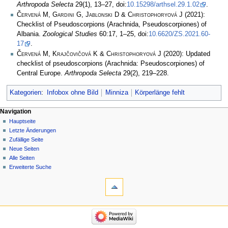
Arthropoda Selecta
29(1), 13–27, doi:
10.15298/arthsel.29.1.02
.
Červená M, Gardini G, Jablonski D & Christophoryová J
(2021):
Checklist of Pseudoscorpions (Arachnida, Pseudoscorpiones) of
Albania.
Zoological Studies
60:17, 1–25, doi:
10.6620/ZS.2021.60-
17
.
Červená M, Krajčovičová K & Christophoryová J
(2020): Updated
checklist of pseudoscorpions (Arachnida: Pseudoscorpiones) of
Central Europe.
Arthropoda Selecta
29(2), 219–228.
Kategorien
:
Infobox ohne Bild
Minniza
Körperlänge fehlt
Navigation
Hauptseite
Letzte Änderungen
Zufällige Seite
Neue Seiten
Alle Seiten
Erweiterte Suche