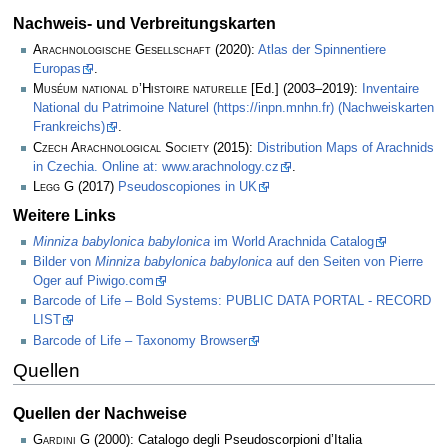
Nachweis- und Verbreitungskarten
Arachnologische Gesellschaft
(2020):
Atlas der Spinnentiere
Europas
.
Muséum national d’Histoire naturelle
[Ed.] (2003–2019):
Inventaire
National du Patrimoine Naturel (https://inpn.mnhn.fr) (Nachweiskarten
Frankreichs)
.
Czech Arachnological Society
(2015):
Distribution Maps of Arachnids
in Czechia. Online at: www.arachnology.cz
.
Legg
G (2017)
Pseudoscopiones in UK
Weitere Links
Minniza babylonica babylonica
im World Arachnida Catalog
Bilder von
Minniza babylonica babylonica
auf den Seiten von Pierre
Oger auf Piwigo.com
Barcode of Life – Bold Systems: PUBLIC DATA PORTAL - RECORD
LIST
Barcode of Life – Taxonomy Browser
Quellen
Quellen der Nachweise
Gardini G
(2000): Catalogo degli Pseudoscorpioni d’Italia