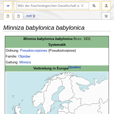
mehr
Minniza babylonica babylonica
Zur
Zur
Minniza babylonica babylonica
Beier
, 1931
Navigation
Suche
Systematik
springen
springen
Ordnung:
Pseudoscorpiones
(Pseudoskorpione)
Familie:
Olpiidae
Gattung:
Minniza
[Quellen]
Verbreitung in Europa