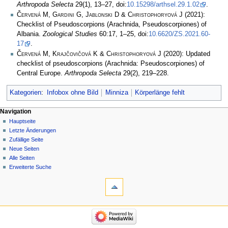
Arthropoda Selecta
29(1), 13–27, doi:
10.15298/arthsel.29.1.02
.
Červená M, Gardini G, Jablonski D & Christophoryová J
(2021):
Checklist of Pseudoscorpions (Arachnida, Pseudoscorpiones) of
Albania.
Zoological Studies
60:17, 1–25, doi:
10.6620/ZS.2021.60-
17
.
Červená M, Krajčovičová K & Christophoryová J
(2020): Updated
checklist of pseudoscorpions (Arachnida: Pseudoscorpiones) of
Central Europe.
Arthropoda Selecta
29(2), 219–228.
Kategorien
:
Infobox ohne Bild
Minniza
Körperlänge fehlt
Navigation
Hauptseite
Letzte Änderungen
Zufällige Seite
Neue Seiten
Alle Seiten
Erweiterte Suche