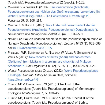
(Arachnida).
Fragmenta entomologica
32 (suppl.), 1–181.
Mahnert V & Weber D
(2013):
Pseudoscorpione (Arachnida,
Pseudoscorpiones) aus Höhlen des Großherzugtums Luxemburg [in:
Weber Dieter (Hrsg) 2013. - Die Höhlenfauna Luxemburgs
].
Ferrantia
69, S. 108–114.
Muster C & Blick T
(2016):
Rote Liste und Gesamtartenliste der
Pseudoskorpione (Arachnida: Pseudoscorpiones) Deutschlands
.
Naturschutz und Biologische Vielfalt
70 (4), S. 539–561.
Novák J
(2024): An updated checklist for the pseudoscorpion fauna of
Hungary (Arachnida: Pseudoscorpiones).
Zootaxa
5433 (1), 051–095,
doi:
10.11646/zootaxa.5433.1.2
.
Pfliegler WP, Schönhofer A, Niedbała W, Vella P, Sciberras A &
Vella A
(2017):
New records of mites (Acari) and harvestmen
(Opiliones) from Malta with a preliminary checklist of Maltese
Arachnida
.
Soil Organisms
89 (2), S. 85–110, ISSN 2509-9523.
World Pseudoscorpiones Catalog
(2022):
World Pseudoscorpiones
Catalog
.
Natural History Museum Bern, online at
https://wac.nmbe.ch
.
Ćurčić NB & Dimitrijević RN
(2016): Checklist of the
pseudoscorpions (Arachnida: Pseudoscorpiones) of Montenegro.
Ecologica Montenegrina
7, S. 439–450.
Ćurčić NB, Dimitrijević RN & Ćurčić S
(2020): Checklist of the
pseudoscorpions (Arachnida: Pseudoscorpiones) of Serbia.