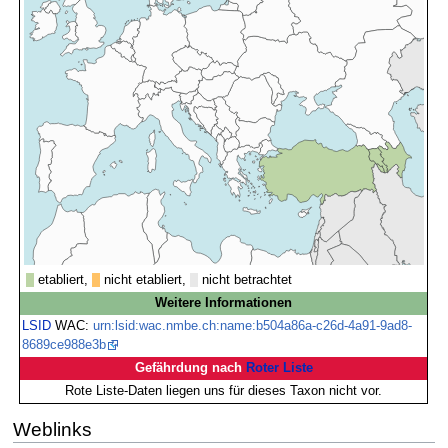
etabliert,
nicht etabliert,
nicht betrachtet
Weitere Informationen
LSID
WAC:
urn:lsid:wac.nmbe.ch:name:b504a86a-c26d-4a91-9ad8-
8689ce988e3b
Gefährdung nach
Roter Liste
Rote Liste-Daten liegen uns für dieses Taxon nicht vor.
Weblinks