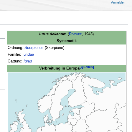
Anmelden
Iurus dekanum
(
Roewer
, 1943)
Systematik
Ordnung:
Scorpiones
(Skorpione)
Familie:
Iuridae
Gattung:
Iurus
[Quellen]
Verbreitung in Europa