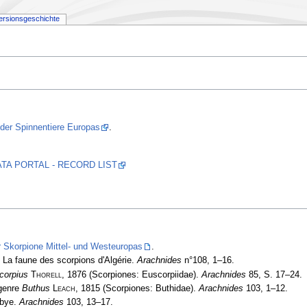
ersionsgeschichte
 der Spinnentiere Europas
.
 DATA PORTAL - RECORD LIST
r Skorpione Mittel- und Westeuropas
.
 La faune des scorpions d'Algérie.
Arachnides
n°108, 1–16.
corpius
Thorell
, 1876 (Scorpiones: Euscorpiidae).
Arachnides
85, S. 17–24.
 genre
Buthus
Leach
, 1815 (Scorpiones: Buthidae).
Arachnides
103, 1­–12.
ibye.
Arachnides
103, 13–17.