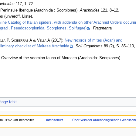
achnides
117, 1–72.
 Peninsule Iberique (Arachnida : Scorpiones).
Arachnides
121, 8–12.
 (unveröff. Liste).
nline Catalog of Italian spiders, with addenda on other Arachnid Orders occurri
pigradi, Pseudoscorpionida, Scorpiones, Solifugae)
.
Fragmenta
lla P, Sciberras A & Vella A
(2017):
New records of mites (Acari) and
liminary checklist of Maltese Arachnida
.
Soil Organisms
89 (2), S. 85–110,
 Overview of the scorpion fauna of Morocco (Arachnida: Scorpiones).
änge fehlt
m 01:52 Uhr bearbeitet.
Datenschutz
Über Wiki der Arachnologischen Gesellschaf