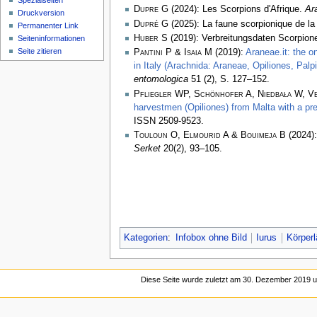
Spezialseiten
Dupre G
(2024): Les Scorpions d'Afrique.
Ar
Druckversion
Dupré G
(2025): La faune scorpionique de la
Permanenter Link
Huber S
(2019): Verbreitungsdaten Scorpiones
Seiten­­informationen
Seite zitieren
Pantini P & Isaia M
(2019):
Araneae.it: the o
in Italy (Arachnida: Araneae, Opiliones, Pal
entomologica
51 (2), S. 127–152.
Pfliegler WP, Schönhofer A, Niedbała W, Ve
harvestmen (Opiliones) from Malta with a pre
ISSN 2509-9523.
Touloun O, Elmourid A & Bouimeja B
(2024):
Serket
20(2), 93–105.
Kategorien
:
Infobox ohne Bild
Iurus
Körperl
Diese Seite wurde zuletzt am 30. Dezember 2019 u