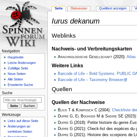
Seite
Diskussion
Quelltext anzeigen
V
Iurus dekanum
Zur
Zur
Weblinks
Navigation
Suche
springen
springen
Nachweis- und Verbreitungskarten
Navigation
Arachnologische Gesellschaft
(2020):
Atlas
Hauptseite
Letzte Änderungen
Weitere Links
Zufällige Seite
Barcode of Life – Bold Systems: PUBLIC
Neue Seiten
Alle Seiten
Barcode of Life – Taxonomy Browser
Erweiterte Suche
Quellen
Suche
Quellen der Nachweise
Blick T & Komposch C
(2004):
Checkliste de
Werkzeuge
Dupre G, El Bouhissi M & Sadine SE
(2023):
Links auf diese Seite
Dupre G
(2018): Petite histoire du genre
Eus
Änderungen an
Dupre G
(2021): Check-list des espèces du
verlinkten Seiten
Dupre G
(2021): Histoire des scorpions de L