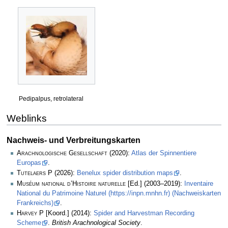
Pedipalpus, retrolateral
Weblinks
Nachweis- und Verbreitungskarten
Arachnologische Gesellschaft
(2020):
Atlas der Spinnentiere
Europas
.
Tutelaers P
(2026):
Benelux spider distribution maps
.
Muséum national d’Histoire naturelle
[Ed.] (2003–2019):
Inventaire
National du Patrimoine Naturel (https://inpn.mnhn.fr) (Nachweiskarten
Frankreichs)
.
Harvey P
[Koord.] (2014):
Spider and Harvestman Recording
Scheme
.
British Arachnological Society
.