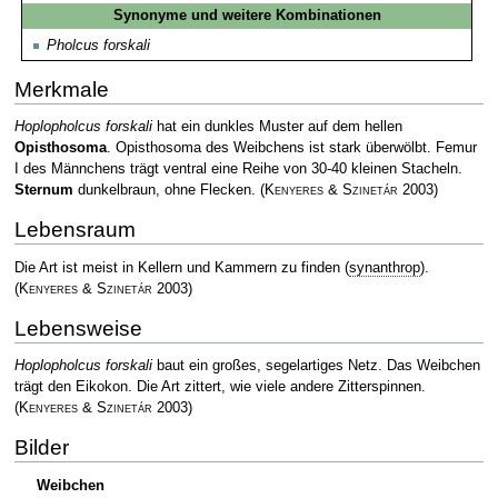
Synonyme und weitere Kombinationen
Pholcus forskali
Merkmale
Hoplopholcus forskali
hat ein dunkles Muster auf dem hellen
Opisthosoma
. Opisthosoma des Weibchens ist stark überwölbt. Femur
I des Männchens trägt ventral eine Reihe von 30-40 kleinen Stacheln.
Sternum
dunkelbraun, ohne Flecken.
(
Kenyeres & Szinetár
2003)
Lebensraum
Die Art ist meist in Kellern und Kammern zu finden (
synanthrop
).
(
Kenyeres & Szinetár
2003)
Lebensweise
Hoplopholcus forskali
baut ein großes, segelartiges Netz. Das Weibchen
trägt den Eikokon. Die Art zittert, wie viele andere Zitterspinnen.
(
Kenyeres & Szinetár
2003)
Bilder
Weibchen