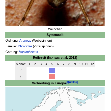
Weibchen
Systematik
Ordnung:
Araneae
(Webspinnen)
Familie:
Pholcidae
(Zitterspinnen)
Gattung:
Hoplopholcus
Reifezeit
(
Nentwig
et al. 2012)
Monat:
1
2
3
4
5
6
7
8
9
10
11
12
♂
♀
[Quellen]
Verbreitung in Europa