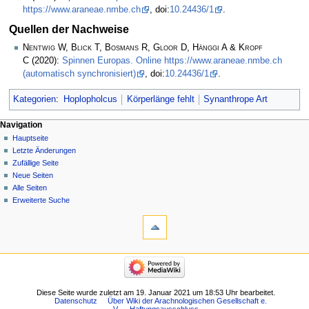
https://www.araneae.nmbe.ch
, doi:
10.24436/1
.
Quellen der Nachweise
Nentwig W, Blick T, Bosmans R, Gloor D, Hänggi A & Kropf
C
(2020):
Spinnen Europas. Online https://www.araneae.nmbe.ch
(automatisch synchronisiert)
, doi:
10.24436/1
.
Kategorien
:
Hoplopholcus
Körperlänge fehlt
Synanthrope Art
Navigation
Hauptseite
Letzte Änderungen
Zufällige Seite
Neue Seiten
Alle Seiten
Erweiterte Suche
Diese Seite wurde zuletzt am 19. Januar 2021 um 18:53 Uhr bearbeitet.
Datenschutz
Über Wiki der Arachnologischen Gesellschaft e.