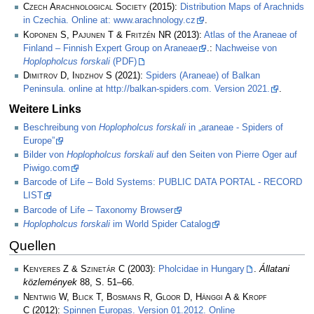
Czech Arachnological Society
(2015):
Distribution Maps of Arachnids
in Czechia. Online at: www.arachnology.cz
.
Koponen S, Pajunen T & Fritzén NR
(2013):
Atlas of the Araneae of
Finland – Finnish Expert Group on Araneae
.:
Nachweise von
Hoplopholcus forskali
(PDF)
Dimitrov D, Indzhov S
(2021):
Spiders (Araneae) of Balkan
Peninsula. online at http://balkan-spiders.com. Version 2021.
.
Weitere Links
Beschreibung von
Hoplopholcus forskali
in „araneae - Spiders of
Europe”
Bilder von
Hoplopholcus forskali
auf den Seiten von Pierre Oger auf
Piwigo.com
Barcode of Life – Bold Systems: PUBLIC DATA PORTAL - RECORD
LIST
Barcode of Life – Taxonomy Browser
Hoplopholcus forskali
im World Spider Catalog
Quellen
Kenyeres Z & Szinetár C
(2003):
Pholcidae in Hungary
.
Állatani
közlemények
88, S. 51–66.
Nentwig W, Blick T, Bosmans R, Gloor D, Hänggi A & Kropf
C
(2012):
Spinnen Europas. Version 01.2012. Online