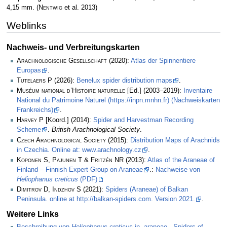
4,15 mm.
(
Nentwig
et al. 2013)
Weblinks
Nachweis- und Verbreitungskarten
Arachnologische Gesellschaft
(2020):
Atlas der Spinnentiere
Europas
.
Tutelaers P
(2026):
Benelux spider distribution maps
.
Muséum national d’Histoire naturelle
[Ed.] (2003–2019):
Inventaire
National du Patrimoine Naturel (https://inpn.mnhn.fr) (Nachweiskarten
Frankreichs)
.
Harvey P
[Koord.] (2014):
Spider and Harvestman Recording
Scheme
.
British Arachnological Society
.
Czech Arachnological Society
(2015):
Distribution Maps of Arachnids
in Czechia. Online at: www.arachnology.cz
.
Koponen S, Pajunen T & Fritzén NR
(2013):
Atlas of the Araneae of
Finland – Finnish Expert Group on Araneae
.:
Nachweise von
Heliophanus creticus
(PDF)
Dimitrov D, Indzhov S
(2021):
Spiders (Araneae) of Balkan
Peninsula. online at http://balkan-spiders.com. Version 2021.
.
Weitere Links