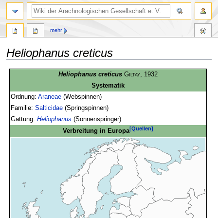
mehr
Heliophanus creticus
Zur
Zur
Heliophanus creticus
Giltay
, 1932
Navigation
Suche
Systematik
springen
springen
Ordnung:
Araneae
(Webspinnen)
Familie:
Salticidae
(Springspinnen)
Gattung:
Heliophanus
(Sonnenspringer)
[Quellen]
Verbreitung in Europa