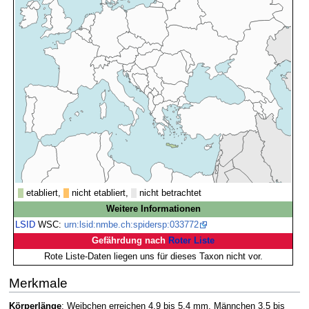
etabliert,
nicht etabliert,
nicht betrachtet
Weitere Informationen
LSID
WSC:
urn:lsid:nmbe.ch:spidersp:033772
Gefährdung nach
Roter Liste
Rote Liste-Daten liegen uns für dieses Taxon nicht vor.
Merkmale
Körperlänge
: Weibchen erreichen 4,9 bis 5,4 mm, Männchen 3,5 bis