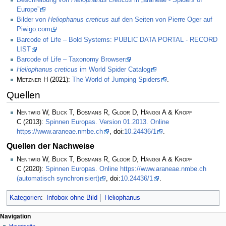
Beschreibung von
Heliophanus creticus
in „araneae - Spiders of
Europe”
Bilder von
Heliophanus creticus
auf den Seiten von Pierre Oger auf
Piwigo.com
Barcode of Life – Bold Systems: PUBLIC DATA PORTAL - RECORD
LIST
Barcode of Life – Taxonomy Browser
Heliophanus creticus
im World Spider Catalog
Metzner H
(2021):
The World of Jumping Spiders
.
Quellen
Nentwig W, Blick T, Bosmans R, Gloor D, Hänggi A & Kropf
C
(2013):
Spinnen Europas. Version 01.2013. Online
https://www.araneae.nmbe.ch
, doi:
10.24436/1
.
Quellen der Nachweise
Nentwig W, Blick T, Bosmans R, Gloor D, Hänggi A & Kropf
C
(2020):
Spinnen Europas. Online https://www.araneae.nmbe.ch
(automatisch synchronisiert)
, doi:
10.24436/1
.
Kategorien
:
Infobox ohne Bild
Heliophanus
Navigation
Hauptseite