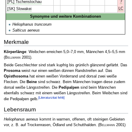
?
[PL] Tschenstochau
LC
[SK] Slowakei
Synonyme und weitere Kombinationen
Heliophanus truncorum
Salticus aeneus
Merkmale
Körperlänge
: Weibchen erreichen 5,0–7,0 mm, Männchen 4,5–5,5 mm
(
Bellmann
2001)
.
Beide Geschlechter sind stark kupfrig bis grünlich glänzend gefärbt. Das
Prosoma
weist nur einen weißen dünnen Randstreifen auf. Das
Opisthosoma
hat einen weißen Vorderrand und dorsal zwei weiße
Flecken. Die
Beine
sind schwarz. Beim Männchen tragen diese zudem
dorsal weiße Längsstreifen. Die
Pedipalpen
sind beim Männchen
ebenfalls schwarz mit einem weißen Längsstreifen. Beim Weibchen sind
[Literaturzitat fehlt]
die Pedipalpen gelb.
Lebensraum
Heliophanus aeneus
kommt in warmen, offenen, oft steinigen Gebieten
vor, z. B. auf Trockenrasen, Ödland und Schutthalden.
(
Bellmann
2001)