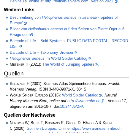
Peninsula. online at http://balkan-spiders.com. Version 2021.
.
Weitere Links
Beschreibung von
Heliophanus aeneus
in „araneae - Spiders of
Europe”
Bilder von
Heliophanus aeneus
auf den Seiten von Pierre Oger auf
Piwigo.com
Barcode of Life – Bold Systems: PUBLIC DATA PORTAL - RECORD
LIST
Barcode of Life – Taxonomy Browser
Heliophanus aeneus
im World Spider Catalog
Metzner H
(2021):
The World of Jumping Spiders
.
Quellen
Bellmann H
(2001): Kosmos-Atlas Spinnentiere Europas.
Frankh-
Kosmos Verlag
. ISBN 3-440-09071-X, 304 S.
World Spider Catalog
(2016):
World Spider Catalog
.
Natural
History Museum Bern, online auf
http://wsc.nmbe.ch
, Version 17,
abgerufen am 2016-10-7, doi:
10.24436/2
.
Quellen der Nachweise
Nentwig W, Blick T, Bosmans R, Gloor D, Hänggi A & Kropf
C
(2020):
Spinnen Europas. Online https://www.araneae.nmbe.ch