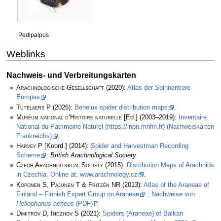
Pedipalpus
Weblinks
Nachweis- und Verbreitungskarten
Arachnologische Gesellschaft
(2020):
Atlas der Spinnentiere
Europas
.
Tutelaers P
(2026):
Benelux spider distribution maps
.
Muséum national d’Histoire naturelle
[Ed.] (2003–2019):
Inventaire
National du Patrimoine Naturel (https://inpn.mnhn.fr) (Nachweiskarten
Frankreichs)
.
Harvey P
[Koord.] (2014):
Spider and Harvestman Recording
Scheme
.
British Arachnological Society
.
Czech Arachnological Society
(2015):
Distribution Maps of Arachnids
in Czechia. Online at: www.arachnology.cz
.
Koponen S, Pajunen T & Fritzén NR
(2013):
Atlas of the Araneae of
Finland – Finnish Expert Group on Araneae
.:
Nachweise von
Heliophanus aeneus
(PDF)
Dimitrov D, Indzhov S
(2021):
Spiders (Araneae) of Balkan