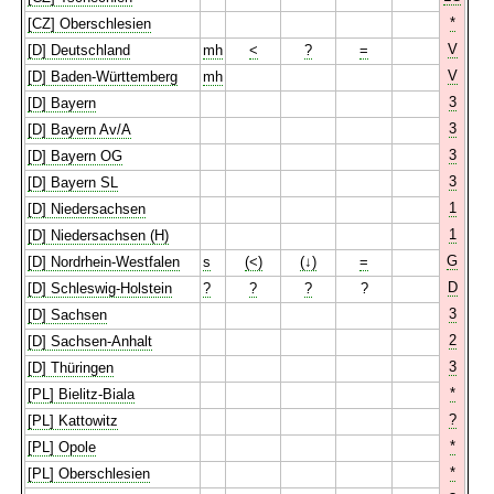
*
[CZ] Oberschlesien
V
[D] Deutschland
mh
<
?
=
V
[D] Baden-Württemberg
mh
3
[D] Bayern
3
[D] Bayern Av/A
3
[D] Bayern OG
3
[D] Bayern SL
1
[D] Niedersachsen
1
[D] Niedersachsen (H)
G
[D] Nordrhein-Westfalen
s
(<)
(↓)
=
D
[D] Schleswig-Holstein
?
?
?
?
3
[D] Sachsen
2
[D] Sachsen-Anhalt
3
[D] Thüringen
*
[PL] Bielitz-Biala
?
[PL] Kattowitz
*
[PL] Opole
*
[PL] Oberschlesien