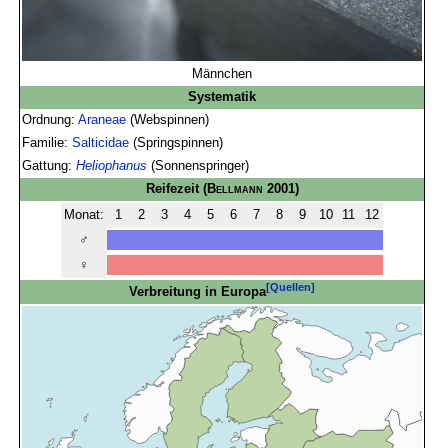
Männchen
Systematik
Ordnung:
Araneae
(Webspinnen)
Familie:
Salticidae
(Springspinnen)
Gattung:
Heliophanus
(Sonnenspringer)
Reifezeit
(
Bellmann
2001)
Monat:
1
2
3
4
5
6
7
8
9
10
11
12
♂
♀
[Quellen]
Verbreitung in Europa