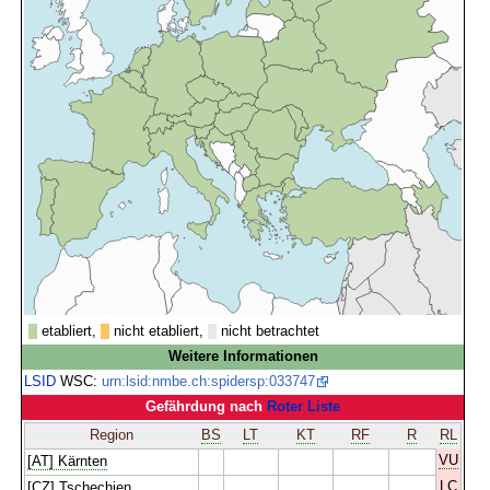
etabliert,
nicht etabliert,
nicht betrachtet
Weitere Informationen
LSID
WSC:
urn:lsid:nmbe.ch:spidersp:033747
Gefährdung nach
Roter Liste
Region
BS
LT
KT
RF
R
RL
VU
[AT] Kärnten
LC
[CZ] Tschechien