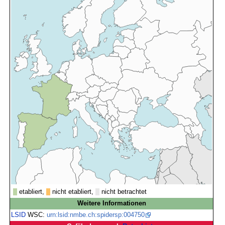
etabliert,
nicht etabliert,
nicht betrachtet
Weitere Informationen
LSID
WSC:
urn:lsid:nmbe.ch:spidersp:004750