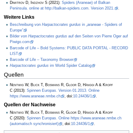
Dimitrov D, Indzhov S
(2021):
Spiders (Araneae) of Balkan
Peninsula. online at http://balkan-spiders.com. Version 2021.
.
Weitere Links
Beschreibung von
Harpactocrates gurdus
in „araneae - Spiders of
Europe”
Bilder von
Harpactocrates gurdus
auf den Seiten von Pierre Oger auf
Piwigo.com
Barcode of Life – Bold Systems: PUBLIC DATA PORTAL - RECORD
LIST
Barcode of Life – Taxonomy Browser
Harpactocrates gurdus
im World Spider Catalog
Quellen
Nentwig W, Blick T, Bosmans R, Gloor D, Hänggi A & Kropf
C
(2013):
Spinnen Europas. Version 01.2013. Online
https://www.araneae.nmbe.ch
, doi:
10.24436/1
.
Quellen der Nachweise
Nentwig W, Blick T, Bosmans R, Gloor D, Hänggi A & Kropf
C
(2020):
Spinnen Europas. Online https://www.araneae.nmbe.ch
(automatisch synchronisiert)
, doi:
10.24436/1
.