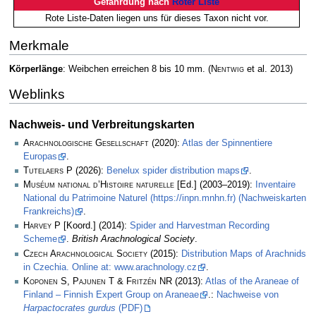
Gefährdung nach
Roter Liste
Rote Liste-Daten liegen uns für dieses Taxon nicht vor.
Merkmale
Körperlänge
: Weibchen erreichen 8 bis 10 mm.
(
Nentwig
et al. 2013)
Weblinks
Nachweis- und Verbreitungskarten
Arachnologische Gesellschaft
(2020):
Atlas der Spinnentiere
Europas
.
Tutelaers P
(2026):
Benelux spider distribution maps
.
Muséum national d’Histoire naturelle
[Ed.] (2003–2019):
Inventaire
National du Patrimoine Naturel (https://inpn.mnhn.fr) (Nachweiskarten
Frankreichs)
.
Harvey P
[Koord.] (2014):
Spider and Harvestman Recording
Scheme
.
British Arachnological Society
.
Czech Arachnological Society
(2015):
Distribution Maps of Arachnids
in Czechia. Online at: www.arachnology.cz
.
Koponen S, Pajunen T & Fritzén NR
(2013):
Atlas of the Araneae of
Finland – Finnish Expert Group on Araneae
.:
Nachweise von
Harpactocrates gurdus
(PDF)