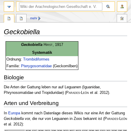
mehr
Geckobiella
Zur
Zur
Geckobiella
Hirst
, 1917
Navigation
Suche
Systematik
springen
springen
Ordnung:
Trombidiformes
Familie:
Pterygosomatidae
(Geckomilben)
Biologie
Die Arten der Gattung leben nur auf Leguanen (Iguanidae,
Phrynosomatidae und Tropiduridae)
(
Parades-León
et al. 2012)
.
Arten und Verbreitung
In
Europa
kommt nach Datenlage dieses Wikis nur eine Art der Gattung
Geckobiella
vor, die nur von Leguanen in Zoos bekannt ist
(
Parades-León
et al. 2012)
: