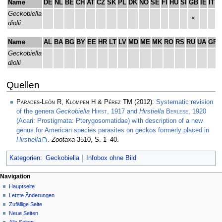
Name
DE
NL
BE
CH
AT
CZ
SK
PL
DK
NO
SE
FI
HU
SI
GB
IE
IT
I
Geckobiella
×
diolii
Name
AL
BA
BG
BY
EE
HR
LT
LV
MD
ME
MK
RO
RS
RU
UA
GR
Geckobiella
diolii
Quellen
Parades-León R, Klompen H & Pérez TM
(2012):
Systematic revision
of the genera
Geckobiella
Hirst
, 1917 and
Hirstiella
Berlese
, 1920
(Acari: Prostigmata: Pterygosomatidae) with description of a new
genus for American species parasites on geckos formerly placed in
Hirstiella
.
Zootaxa
3510, S. 1–40.
Kategorien
:
Geckobiella
Infobox ohne Bild
Navigation
Hauptseite
Letzte Änderungen
Zufällige Seite
Neue Seiten
Alle Seiten