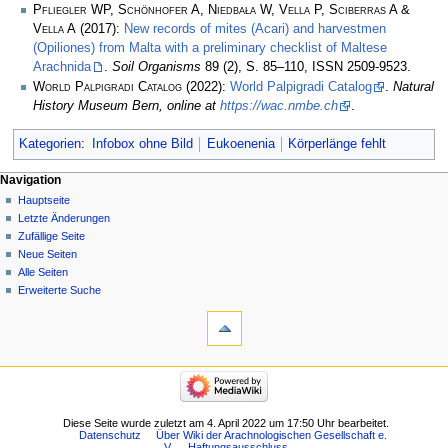
Pfliegler WP, Schönhofer A, Niedbała W, Vella P, Sciberras A &
Vella A
(2017):
New records of mites (Acari) and harvestmen
(Opiliones) from Malta with a preliminary checklist of Maltese
Arachnida
.
Soil Organisms
89 (2), S. 85–110, ISSN 2509-9523.
World Palpigradi Catalog
(2022):
World Palpigradi Catalog
.
Natural
History Museum Bern, online at
https://wac.nmbe.ch
.
Kategorien
:
Infobox ohne Bild
Eukoenenia
Körperlänge fehlt
Navigation
Hauptseite
Letzte Änderungen
Zufällige Seite
Neue Seiten
Alle Seiten
Erweiterte Suche
Diese Seite wurde zuletzt am 4. April 2022 um 17:50 Uhr bearbeitet.
Datenschutz
Über Wiki der Arachnologischen Gesellschaft e.
V.
Haftungsausschluss