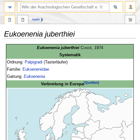
mehr
Eukoenenia juberthiei
Zur
Zur
Eukoenenia juberthiei
Condé
, 1974
Navigation
Suche
Systematik
springen
springen
Ordnung:
Palpigradi
(Tasterläufer)
Familie:
Eukoeneniidae
Gattung:
Eukoenenia
[Quellen]
Verbreitung in Europa