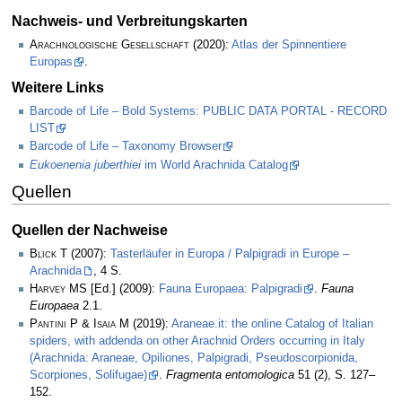
Nachweis- und Verbreitungskarten
Arachnologische Gesellschaft
(2020):
Atlas der Spinnentiere
Europas
.
Weitere Links
Barcode of Life – Bold Systems: PUBLIC DATA PORTAL - RECORD
LIST
Barcode of Life – Taxonomy Browser
Eukoenenia juberthiei
im World Arachnida Catalog
Quellen
Quellen der Nachweise
Blick T
(2007):
Tasterläufer in Europa / Palpigradi in Europe –
Arachnida
, 4 S.
Harvey MS
[Ed.] (2009):
Fauna Europaea: Palpigradi
.
Fauna
Europaea
2.1.
Pantini P & Isaia M
(2019):
Araneae.it: the online Catalog of Italian
spiders, with addenda on other Arachnid Orders occurring in Italy
(Arachnida: Araneae, Opiliones, Palpigradi, Pseudoscorpionida,
Scorpiones, Solifugae)
.
Fragmenta entomologica
51 (2), S. 127–
152.