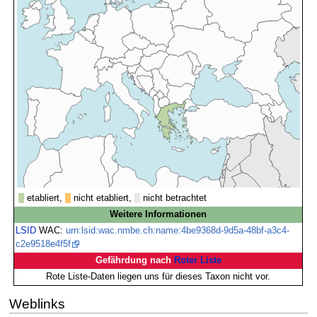
etabliert,
nicht etabliert,
nicht betrachtet
Weitere Informationen
LSID
WAC:
urn:lsid:wac.nmbe.ch:name:4be9368d-9d5a-48bf-a3c4-
c2e9518e4f5f
Gefährdung nach
Roter Liste
Rote Liste-Daten liegen uns für dieses Taxon nicht vor.
Weblinks