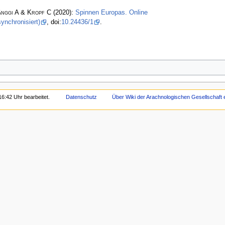
änggi A & Kropf C
(2020):
Spinnen Europas. Online
ynchronisiert)
, doi:
10.24436/1
.
6:42 Uhr bearbeitet.
Datenschutz
Über Wiki der Arachnologischen Gesellschaft e