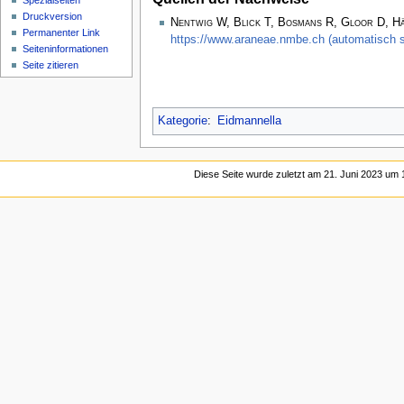
Spezialseiten
Druckversion
Nentwig W, Blick T, Bosmans R, Gloor D, H
Permanenter Link
https://www.araneae.nmbe.ch (automatisch s
Seiten­­informationen
Seite zitieren
Kategorie
:
Eidmannella
Diese Seite wurde zuletzt am 21. Juni 2023 um 1