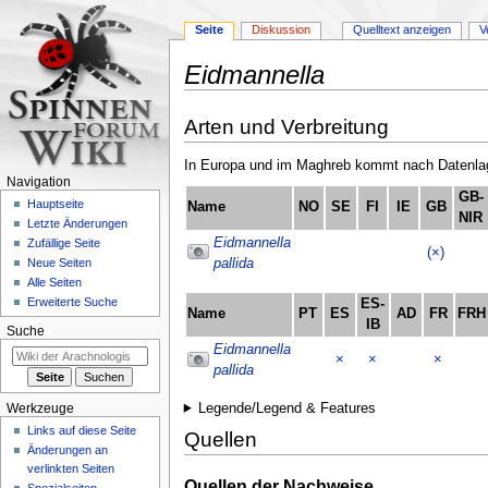
Seite
Diskussion
Quelltext anzeigen
V
Eidmannella
Zur
Zur
Arten und Verbreitung
Navigation
Suche
springen
springen
In Europa und im Maghreb kommt nach Datenlage
Navigation
GB-
Hauptseite
Name
NO
SE
FI
IE
GB
NIR
Letzte Änderungen
Eidmannella
Zufällige Seite
(×)
pallida
Neue Seiten
Alle Seiten
Erweiterte Suche
ES-
Name
PT
ES
AD
FR
FRH
IB
Suche
Eidmannella
×
×
×
pallida
Legende/Legend & Features
Werkzeuge
Links auf diese Seite
Quellen
Änderungen an
verlinkten Seiten
Quellen der Nachweise