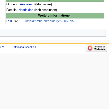
Ordnung:
Araneae
(Webspinnen)
Familie:
Nesticidae
(Höhlenspinnen)
Weitere Informationen
LSID
WSC:
urn:lsid:nmbe.ch:spidergen:00657
. V.
Haftungsausschluss