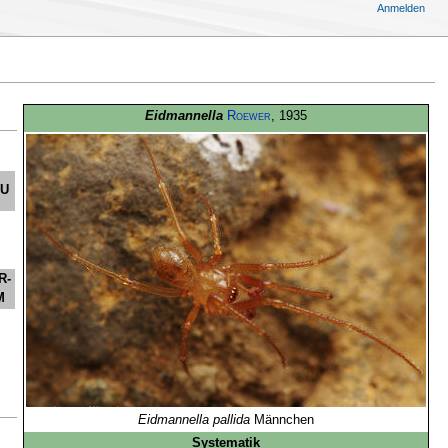
Anmelden
Eidmannella
Roewer
, 1935
HU
R-
M
Eidmannella pallida
Männchen
Systematik