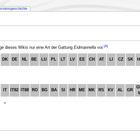
ersionsgeschichte
[A]
 dieses Wikis nur eine Art der Gattung
Eidmannella
vor.
DK
DE
NL
BE
LU
PL
LT
LV
EE
CH
AT
LI
CZ
SK
G
IT
IT82
IT88
RO
BG
BA
SI
HR
ME
MK
RS
KV
AL
GR
×