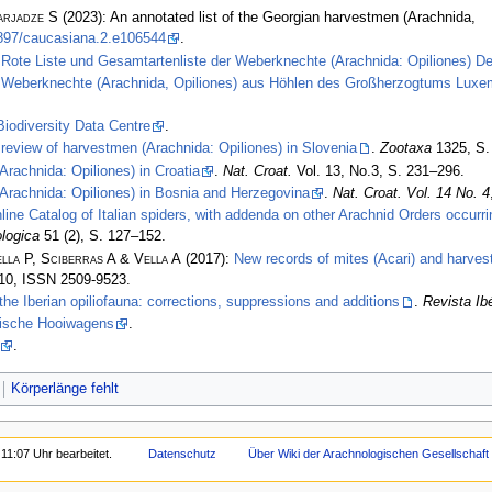
arjadze S
(2023): An annotated list of the Georgian harvestmen (Arachnida,
897/caucasiana.2.e106544
.
:
Rote Liste und Gesamtartenliste der Weberknechte (Arachnida: Opiliones) D
:
Weberknechte (Arachnida, Opiliones) aus Höhlen des Großherzogtums Luxemb
 Biodiversity Data Centre
.
 review of harvestmen (Arachnida: Opiliones) in Slovenia
.
Zootaxa
1325, S.
rachnida: Opiliones) in Croatia
.
Nat. Croat.
Vol. 13, No.3, S. 231–296.
Arachnida: Opiliones) in Bosnia and Herzegovina
.
Nat. Croat. Vol. 14 No. 4
nline Catalog of Italian spiders, with addenda on other Arachnid Orders occurr
logica
51 (2), S. 127–152.
lla P, Sciberras A & Vella A
(2017):
New records of mites (Acari) and harvest
110, ISSN 2509-9523.
the Iberian opiliofauna: corrections, suppressions and additions
.
Revista Ib
lgische Hooiwagens
.
.
Körperlänge fehlt
11:07 Uhr bearbeitet.
Datenschutz
Über Wiki der Arachnologischen Gesellschaft 