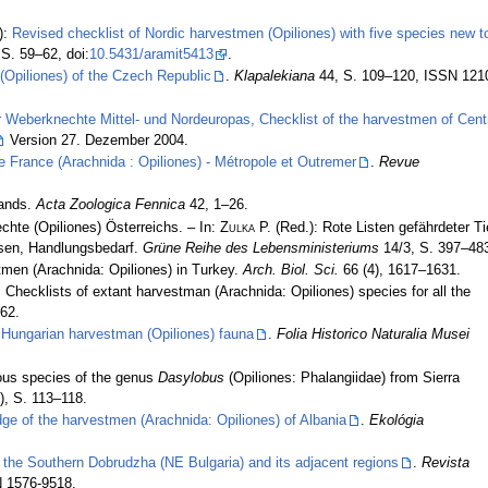
):
Revised checklist of Nordic harvestmen (Opiliones) with five species new t
S. 59–62, doi:
10.5431/aramit5413
.
(Opiliones) of the Czech Republic
.
Klapalekiana
44, S. 109–120, ISSN 121
r Weberknechte Mittel- und Nordeuropas, Checklist of the harvestmen of Cent
Version 27. Dezember 2004.
e France (Arachnida : Opiliones) - Métropole et Outremer
.
Revue
lands.
Acta Zoologica Fennica
42, 1–26.
chte (Opiliones) Österreichs. – In:
Zulka
P. (Red.): Rote Listen gefährdeter Ti
ysen, Handlungsbedarf.
Grüne Reihe des Lebensministeriums
14/3, S. 397–48
men (Arachnida: Opiliones) in Turkey.
Arch. Biol. Sci.
66 (4), 1617–1631.
 Checklists of extant harvestman (Arachnida: Opiliones) species for all the
62.
 Hungarian harvestman (Opiliones) fauna
.
Folia Historico Naturalia Musei
ous species of the genus
Dasylobus
(Opiliones: Phalangiidae) from Sierra
), S. 113–118.
dge of the harvestmen (Arachnida: Opiliones) of Albania
.
Ekológia
 the Southern Dobrudzha (NE Bulgaria) and its adjacent regions
.
Revista
 1576-9518.