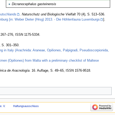
Dicranocephalus gasteinensis
eutschlands
.
Naturschutz und Biologische Vielfalt
70 (4), S. 513–536.
urg [in: Weber Dieter (Hrsg) 2013. - Die Höhlenfauna Luxemburgs
].
 267–276, ISSN 1175-5334.
, S. 301–350.
ing in Italy (Arachnida: Araneae, Opiliones, Palpigradi, Pseudoscorpionida,
men (Opiliones) from Malta with a preliminary checklist of Maltese
érica de Aracnología
. 16. Auflage, S. 49–65, ISSN 1576-9518.
e. V.
Haftungsausschluss