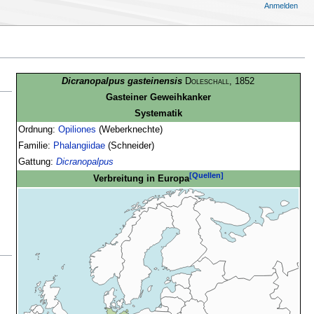
Anmelden
Dicranopalpus gasteinensis
Doleschall
, 1852
Gasteiner Geweihkanker
Systematik
Ordnung:
Opiliones
(Weberknechte)
Familie:
Phalangiidae
(Schneider)
Gattung:
Dicranopalpus
[Quellen]
Verbreitung in Europa