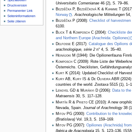
Spezialseiten
Universitatis Comenianae
46 (2), S. 79–86.
Druckversion
Bezděčka P, Bezděčková K & Kvamme T
(2017
Permanenter Link
Norway
.
Arachnologische Mitteilungen
54, 
Seiten­­informationen
Bezděčka P
(2008):
Checklist of harvestmen 
Seite zitieren
6100.
Blick T & Komposch C
(2004):
Checkliste de
and Northern Europe (Arachnida: Opiliones)
Delfosse E
(2017):
Catalogue des Opilions d
arachnologique, série 2
n° 4, S. 35–40.
Heinäjoki M
(1944): Die Opilionenfauna Finn
Komposch C
(2009): Rote Liste der Weberkne
Österreichs. Checklisten, Gefährdungsanal
Kurt K
(2014): Updated Checklist of Harvest
Kury AB, Kury IS & De Oliveira ABR
(2024):
countries of the world.
Zootaxa
5515 (1), 1–1
Lengyel GD & Murányi D
(2006):
Data to the
Matraensis
30, S. 117–128.
Martín R & Prieto CE
(2010): A new orophil
Nevada, Spain.
Journal of Arachnology
38 (1
Mitov PG
(2000):
Contribution to the knowle
(Bratislava)
Vol. 19,3, S. 159–169.
Mitov PG
(2007):
Opiliones (Arachnida) from
Ibérica de Aracnología
15, S. 123–136, ISSN