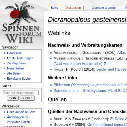
Seite
Diskussion
Quelltext anzeigen
V
Dicranopalpus gasteinensi
Zur
Zur
Weblinks
Navigation
Suche
springen
springen
Nachweis- und Verbreitungskarten
Navigation
Arachnologische Gesellschaft
(2020):
Atlas
Hauptseite
Muséum national d’Histoire naturelle
[Ed.] (
Letzte Änderungen
Zufällige Seite
(Nachweiskarten Frankreichs)
.
Neue Seiten
Harvey P
[Koord.] (2014):
Spider and Harve
Alle Seiten
Weitere Links
Erweiterte Suche
Bilder von
Dicranopalpus gasteinensis
auf de
Suche
Barcode of Life – Bold Systems: PUBLIC
Quellen
Werkzeuge
Quellen der Nachweise und Checklis
Links auf diese Seite
Änderungen an
Angel M & Zarazaga A
(undatiert):
El Reino A
verlinkten Seiten
Babalean AF
(2004):
On the opilionid fauna 