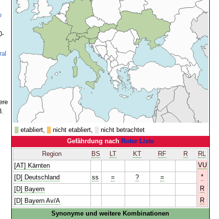
o
0-
ral
ere
3.
etabliert,
nicht etabliert,
nicht betrachtet
Gefährdung nach
Roter Liste
Region
BS
LT
KT
RF
R
RL
VU
[AT] Kärnten
*
[D] Deutschland
ss
=
?
=
R
[D] Bayern
R
[D] Bayern Av/A
Synonyme und weitere Kombinationen