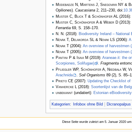
Modebadze N, Martens J, Snegovaya NY & B
Opiliones).
Caucasiana
2, 211–230, doi:
10.3
Muster C, Blick T & Schönhofer AL
(2016)
Muster C, Schönhofer A & Weber D
(2013)
Ferrantia
69, S. 158–170.
N. N.
(2018):
Biodiversity Ireland – National
Novak T, Delakorda SL & Novak LS
(2006):
A
Novak T
(2004):
An overview of harvestmen (A
Novak T
(2005):
An overview of harvestmen (
Pantini P & Isaia M
(2019):
Araneae.it: the o
Scorpiones, Solifugae)
.
Fragmenta entomo
Pfliegler WP, Schönhofer A, Niedbała W, Ve
Arachnida
.
Soil Organisms
89 (2), S. 85–
Prieto CE
(2007):
Updating the Checklist of 
Vanhercke L
(2018):
Soortenlijst van de Be
unbekannt
(undatiert):
Estonian eBiodiversity
Kategorien
:
Infobox ohne Bild
Dicranopalpus
Diese Seite wurde zuletzt am 5. Januar 2020 um 