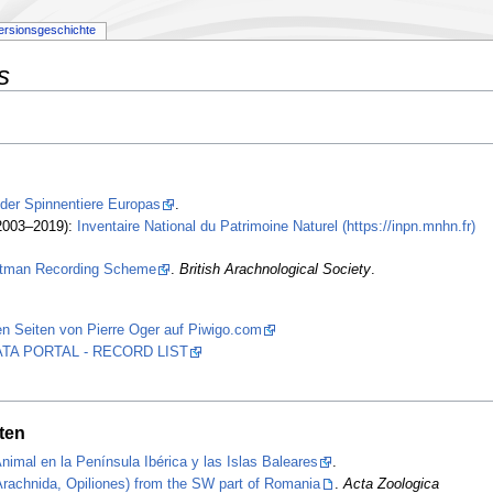
ersionsgeschichte
s
 der Spinnentiere Europas
.
2003–2019):
Inventaire National du Patrimoine Naturel (https://inpn.mnhn.fr)
stman Recording Scheme
.
British Arachnological Society
.
n Seiten von Pierre Oger auf Piwigo.com
 DATA PORTAL - RECORD LIST
ten
nimal en la Península Ibérica y las Islas Baleares
.
(Arachnida, Opiliones) from the SW part of Romania
.
Acta Zoologica