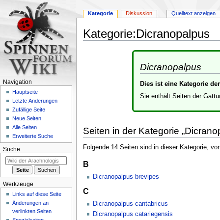
Kategorie
Diskussion
Quelltext anzeigen
Kategorie
:
Dicranopalpus
Zur
Zur
Navigation
Suche
Dicranopalpus
springen
springen
Navigation
Dies ist eine Kategorie d
Hauptseite
Sie enthält Seiten der Gatt
Letzte Änderungen
Zufällige Seite
Neue Seiten
Alle Seiten
Seiten in der Kategorie „Dicrano
Erweiterte Suche
Folgende 14 Seiten sind in dieser Kategorie, vo
Suche
B
Dicranopalpus brevipes
Werkzeuge
C
Links auf diese Seite
Änderungen an
Dicranopalpus cantabricus
verlinkten Seiten
Dicranopalpus catariegensis