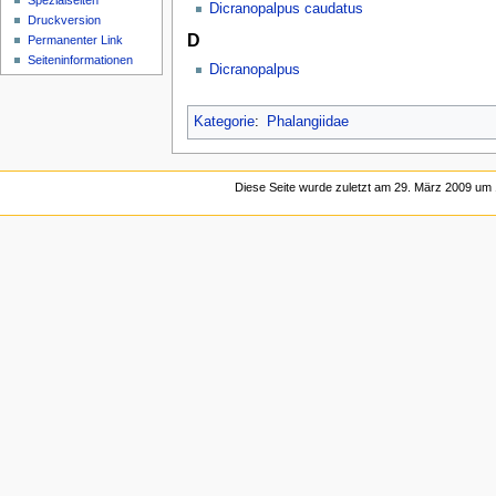
Spezialseiten
Dicranopalpus caudatus
Druckversion
D
Permanenter Link
Seiten­­informationen
Dicranopalpus
Kategorie
:
Phalangiidae
Diese Seite wurde zuletzt am 29. März 2009 um 