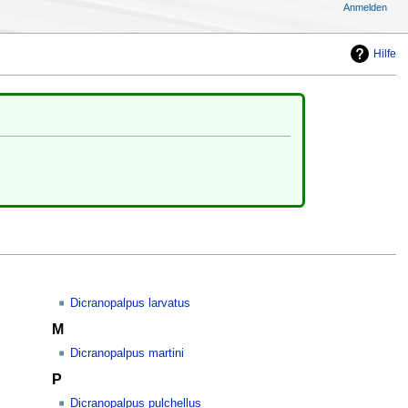
Anmelden
Hilfe
Dicranopalpus larvatus
M
Dicranopalpus martini
P
Dicranopalpus pulchellus