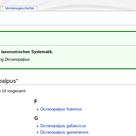
Versionsgeschichte
er taxonomischen Systematik.
ung
Dicranopalpus
.
palpus“
n 14 insgesamt.
F
Dicranopalpus fraternus
G
Dicranopalpus gallaecicus
Dicranopalpus gasteinensis