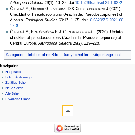
Arthropoda Selecta
29(1), 13–27, doi:
10.15298/arthsel.29.1.02
.
Červená M, Gardini G, Jablonski D & Christophoryová J
(2021):
Checklist of Pseudoscorpions (Arachnida, Pseudoscorpiones) of
Albania.
Zoological Studies
60:17, 1–25, doi:
10.6620/ZS.2021.60-
17
.
Červená M, Krajčovičová K & Christophoryová J
(2020): Updated
checklist of pseudoscorpions (Arachnida: Pseudoscorpiones) of
Central Europe.
Arthropoda Selecta
29(2), 219–228.
Kategorien
:
Infobox ohne Bild
Dactylochelifer
Körperlänge fehlt
Navigation
Hauptseite
Letzte Änderungen
Zufällige Seite
Neue Seiten
Alle Seiten
Erweiterte Suche