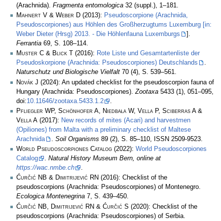
(Arachnida).
Fragmenta entomologica
32 (suppl.), 1–181.
Mahnert V & Weber D
(2013):
Pseudoscorpione (Arachnida,
Pseudoscorpiones) aus Höhlen des Großherzugtums Luxemburg [in:
Weber Dieter (Hrsg) 2013. - Die Höhlenfauna Luxemburgs
].
Ferrantia
69, S. 108–114.
Muster C & Blick T
(2016):
Rote Liste und Gesamtartenliste der
Pseudoskorpione (Arachnida: Pseudoscorpiones) Deutschlands
.
Naturschutz und Biologische Vielfalt
70 (4), S. 539–561.
Novák J
(2024): An updated checklist for the pseudoscorpion fauna of
Hungary (Arachnida: Pseudoscorpiones).
Zootaxa
5433 (1), 051–095,
doi:
10.11646/zootaxa.5433.1.2
.
Pfliegler WP, Schönhofer A, Niedbała W, Vella P, Sciberras A &
Vella A
(2017):
New records of mites (Acari) and harvestmen
(Opiliones) from Malta with a preliminary checklist of Maltese
Arachnida
.
Soil Organisms
89 (2), S. 85–110, ISSN 2509-9523.
World Pseudoscorpiones Catalog
(2022):
World Pseudoscorpiones
Catalog
.
Natural History Museum Bern, online at
https://wac.nmbe.ch
.
Ćurčić NB & Dimitrijević RN
(2016): Checklist of the
pseudoscorpions (Arachnida: Pseudoscorpiones) of Montenegro.
Ecologica Montenegrina
7, S. 439–450.
Ćurčić NB, Dimitrijević RN & Ćurčić S
(2020): Checklist of the
pseudoscorpions (Arachnida: Pseudoscorpiones) of Serbia.