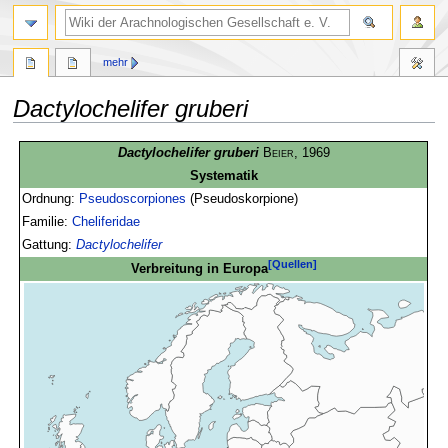
mehr
Dactylochelifer gruberi
Zur
Zur
Dactylochelifer gruberi
Beier
, 1969
Navigation
Suche
Systematik
springen
springen
Ordnung:
Pseudoscorpiones
(Pseudoskorpione)
Familie:
Cheliferidae
Gattung:
Dactylochelifer
[Quellen]
Verbreitung in Europa