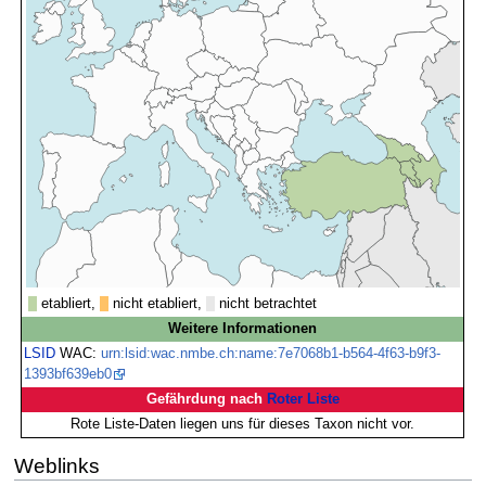
etabliert,
nicht etabliert,
nicht betrachtet
Weitere Informationen
LSID
WAC:
urn:lsid:wac.nmbe.ch:name:7e7068b1-b564-4f63-b9f3-
1393bf639eb0
Gefährdung nach
Roter Liste
Rote Liste-Daten liegen uns für dieses Taxon nicht vor.
Weblinks