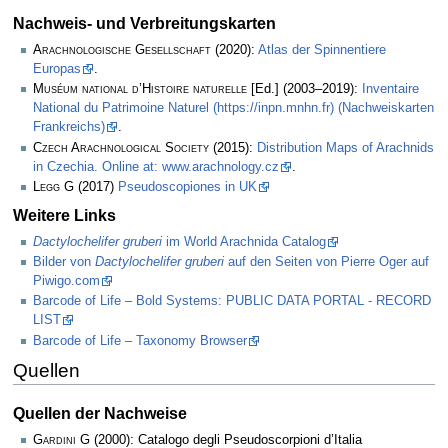
Nachweis- und Verbreitungskarten
Arachnologische Gesellschaft
(2020):
Atlas der Spinnentiere
Europas
.
Muséum national d’Histoire naturelle
[Ed.] (2003–2019):
Inventaire
National du Patrimoine Naturel (https://inpn.mnhn.fr) (Nachweiskarten
Frankreichs)
.
Czech Arachnological Society
(2015):
Distribution Maps of Arachnids
in Czechia. Online at: www.arachnology.cz
.
Legg
G (2017)
Pseudoscopiones in UK
Weitere Links
Dactylochelifer gruberi
im World Arachnida Catalog
Bilder von
Dactylochelifer gruberi
auf den Seiten von Pierre Oger auf
Piwigo.com
Barcode of Life – Bold Systems: PUBLIC DATA PORTAL - RECORD
LIST
Barcode of Life – Taxonomy Browser
Quellen
Quellen der Nachweise
Gardini G
(2000): Catalogo degli Pseudoscorpioni d’Italia