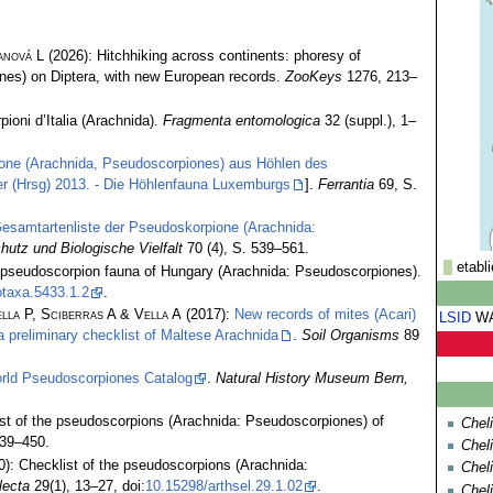
anová L
(2026): Hitchhiking across continents: phoresy of
es) on Diptera, with new European records.
ZooKeys
1276, 213–
ioni d’Italia (Arachnida).
Fragmenta entomologica
32 (suppl.), 1–
one (Arachnida, Pseudoscorpiones) aus Höhlen des
r (Hrsg) 2013. - Die Höhlenfauna Luxemburgs
].
Ferrantia
69, S.
Gesamtartenliste der Pseudoskorpione (Arachnida:
hutz und Biologische Vielfalt
70 (4), S. 539–561.
etabli
e pseudoscorpion fauna of Hungary (Arachnida: Pseudoscorpiones).
taxa.5433.1.2
.
lla P, Sciberras A & Vella A
(2017):
New records of mites (Acari)
LSID
W
 preliminary checklist of Maltese Arachnida
.
Soil Organisms
89
rld Pseudoscorpiones Catalog
.
Natural History Museum Bern,
st of the pseudoscorpions (Arachnida: Pseudoscorpiones) of
Chel
439–450.
Cheli
): Checklist of the pseudoscorpions (Arachnida:
Cheli
lecta
29(1), 13–27, doi:
10.15298/arthsel.29.1.02
.
Cheli