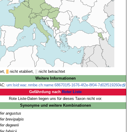
ert,
nicht etabliert,
nicht betrachtet
Weitere Informationen
AC:
urn:lsid:wac.nmbe.ch:name:686701f5-1676-4f2e-8f04-7d02f519260e
Gefährdung nach
Roter Liste
Rote Liste-Daten liegen uns für dieses Taxon nicht vor.
Synonyme und weitere Kombinationen
ifer angustus
fer brevipalpis
fer degeerii
fer fabricii