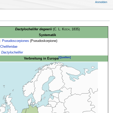
Anmelden
Dactylochelifer degeerii
(
C. L. Koch
, 1835)
Systematik
g:
Pseudoscorpiones
(Pseudoskorpione)
:
Cheliferidae
:
Dactylochelifer
[Quellen]
Verbreitung in Europa