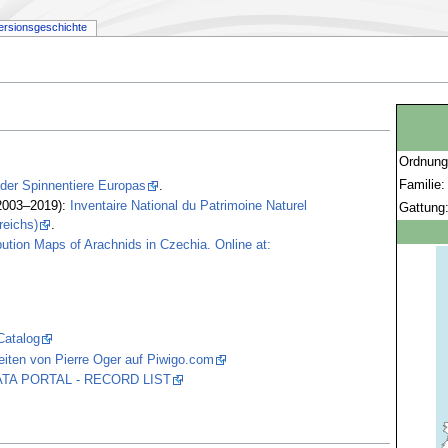
ersionsgeschichte
Ordnun
Familie
 der Spinnentiere Europas
.
2003–2019):
Inventaire National du Patrimoine Naturel
Gattung
reichs)
.
bution Maps of Arachnids in Czechia. Online at:
Catalog
iten von Pierre Oger auf Piwigo.com
 DATA PORTAL - RECORD LIST