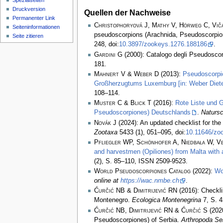
Spezialseiten
Druckversion
Quellen der Nachweise
Permanenter Link
Christophoryová J, Mathy V, Hörweg C, Vič
Seiten­­informationen
pseudoscorpions (Arachnida, Pseudoscorpion
Seite zitieren
248, doi:
10.3897/zookeys.1276.188186
.
Gardini G
(2000): Catalogo degli Pseudoscorp
181.
Mahnert V & Weber D
(2013):
Pseudoscorpi
Großherzugtums Luxemburg [in: Weber Diete
108–114.
Muster C & Blick T
(2016):
Rote Liste und 
Pseudoscorpiones) Deutschlands
.
Natursc
Novák J
(2024): An updated checklist for th
Zootaxa
5433 (1), 051–095, doi:
10.11646/zoo
Pfliegler WP, Schönhofer A, Niedbała W, Ve
and harvestmen (Opiliones) from Malta with a
(2), S. 85–110, ISSN 2509-9523.
World Pseudoscorpiones Catalog
(2022):
Wo
online at
https://wac.nmbe.ch
.
Ćurčić NB & Dimitrijević RN
(2016): Checkli
Montenegro.
Ecologica Montenegrina
7, S. 
Ćurčić NB, Dimitrijević RN & Ćurčić S
(2020
Pseudoscorpiones) of Serbia.
Arthropoda Se