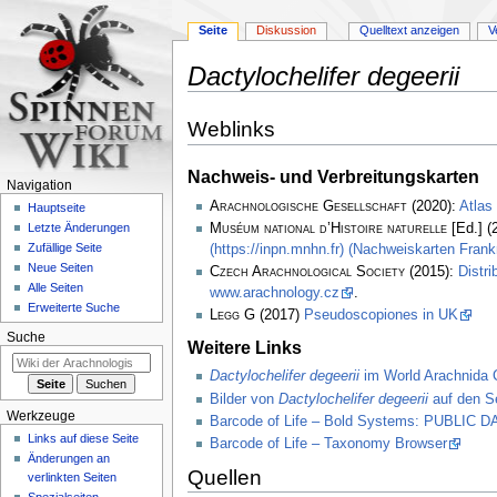
Seite
Diskussion
Quelltext anzeigen
V
Dactylochelifer degeerii
Zur
Zur
Weblinks
Navigation
Suche
springen
springen
Nachweis- und Verbreitungskarten
Navigation
Arachnologische Gesellschaft
(2020):
Atlas
Hauptseite
Muséum national d’Histoire naturelle
[Ed.] (
Letzte Änderungen
Zufällige Seite
(https://inpn.mnhn.fr) (Nachweiskarten Frank
Neue Seiten
Czech Arachnological Society
(2015):
Distri
Alle Seiten
www.arachnology.cz
.
Erweiterte Suche
Legg
G (2017)
Pseudoscopiones in UK
Suche
Weitere Links
Dactylochelifer degeerii
im World Arachnida 
Bilder von
Dactylochelifer degeerii
auf den Se
Werkzeuge
Barcode of Life – Bold Systems: PUBLIC
Links auf diese Seite
Barcode of Life – Taxonomy Browser
Änderungen an
Quellen
verlinkten Seiten