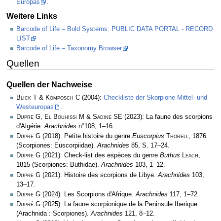
Europas
.
Weitere Links
Barcode of Life – Bold Systems: PUBLIC DATA PORTAL - RECORD
LIST
Barcode of Life – Taxonomy Browser
Quellen
Quellen der Nachweise
Blick T & Komposch C
(2004):
Checkliste der Skorpione Mittel- und
Westeuropas
.
Dupre G, El Bouhissi M & Sadine SE
(2023): La faune des scorpions
d'Algérie.
Arachnides
n°108, 1–16.
Dupre G
(2018): Petite histoire du genre
Euscorpius
Thorell
, 1876
(Scorpiones: Euscorpiidae).
Arachnides
85, S. 17–24.
Dupre G
(2021): Check-list des espèces du genre
Buthus
Leach
,
1815 (Scorpiones: Buthidae).
Arachnides
103, 1­–12.
Dupre G
(2021): Histoire des scorpions de Libye.
Arachnides
103,
13–17.
Dupre G
(2024): Les Scorpions d'Afrique.
Arachnides
117, 1–72.
Dupré G
(2025): La faune scorpionique de la Peninsule Iberique
(Arachnida : Scorpiones).
Arachnides
121, 8–12.