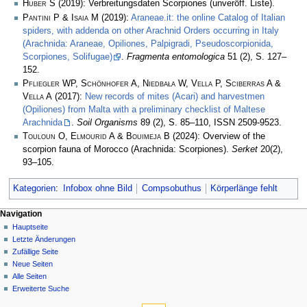
Huber S
(2019): Verbreitungsdaten Scorpiones (unveröff. Liste).
Pantini P & Isaia M
(2019):
Araneae.it: the online Catalog of Italian
spiders, with addenda on other Arachnid Orders occurring in Italy
(Arachnida: Araneae, Opiliones, Palpigradi, Pseudoscorpionida,
Scorpiones, Solifugae)
.
Fragmenta entomologica
51 (2), S. 127–
152.
Pfliegler WP, Schönhofer A, Niedbała W, Vella P, Sciberras A &
Vella A
(2017):
New records of mites (Acari) and harvestmen
(Opiliones) from Malta with a preliminary checklist of Maltese
Arachnida
.
Soil Organisms
89 (2), S. 85–110, ISSN 2509-9523.
Touloun O, Elmourid A & Bouimeja B
(2024): Overview of the
scorpion fauna of Morocco (Arachnida: Scorpiones).
Serket
20(2),
93–105.
Kategorien
:
Infobox ohne Bild
Compsobuthus
Körperlänge fehlt
Navigation
Hauptseite
Letzte Änderungen
Zufällige Seite
Neue Seiten
Alle Seiten
Erweiterte Suche