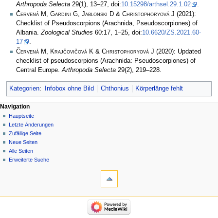
Arthropoda Selecta
29(1), 13–27, doi:
10.15298/arthsel.29.1.02
.
Červená M, Gardini G, Jablonski D & Christophoryová J
(2021):
Checklist of Pseudoscorpions (Arachnida, Pseudoscorpiones) of
Albania.
Zoological Studies
60:17, 1–25, doi:
10.6620/ZS.2021.60-
17
.
Červená M, Krajčovičová K & Christophoryová J
(2020): Updated
checklist of pseudoscorpions (Arachnida: Pseudoscorpiones) of
Central Europe.
Arthropoda Selecta
29(2), 219–228.
Kategorien
:
Infobox ohne Bild
Chthonius
Körperlänge fehlt
Navigation
Hauptseite
Letzte Änderungen
Zufällige Seite
Neue Seiten
Alle Seiten
Erweiterte Suche