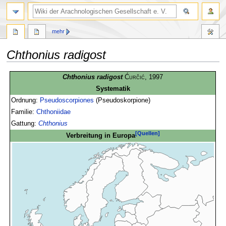
mehr
Chthonius radigost
Zur
Zur
Chthonius radigost
Ćurčić
, 1997
Navigation
Suche
Systematik
springen
springen
Ordnung:
Pseudoscorpiones
(Pseudoskorpione)
Familie:
Chthoniidae
Gattung:
Chthonius
[Quellen]
Verbreitung in Europa