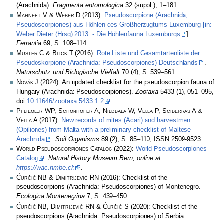
(Arachnida).
Fragmenta entomologica
32 (suppl.), 1–181.
Mahnert V & Weber D
(2013):
Pseudoscorpione (Arachnida,
Pseudoscorpiones) aus Höhlen des Großherzugtums Luxemburg [in:
Weber Dieter (Hrsg) 2013. - Die Höhlenfauna Luxemburgs
].
Ferrantia
69, S. 108–114.
Muster C & Blick T
(2016):
Rote Liste und Gesamtartenliste der
Pseudoskorpione (Arachnida: Pseudoscorpiones) Deutschlands
.
Naturschutz und Biologische Vielfalt
70 (4), S. 539–561.
Novák J
(2024): An updated checklist for the pseudoscorpion fauna of
Hungary (Arachnida: Pseudoscorpiones).
Zootaxa
5433 (1), 051–095,
doi:
10.11646/zootaxa.5433.1.2
.
Pfliegler WP, Schönhofer A, Niedbała W, Vella P, Sciberras A &
Vella A
(2017):
New records of mites (Acari) and harvestmen
(Opiliones) from Malta with a preliminary checklist of Maltese
Arachnida
.
Soil Organisms
89 (2), S. 85–110, ISSN 2509-9523.
World Pseudoscorpiones Catalog
(2022):
World Pseudoscorpiones
Catalog
.
Natural History Museum Bern, online at
https://wac.nmbe.ch
.
Ćurčić NB & Dimitrijević RN
(2016): Checklist of the
pseudoscorpions (Arachnida: Pseudoscorpiones) of Montenegro.
Ecologica Montenegrina
7, S. 439–450.
Ćurčić NB, Dimitrijević RN & Ćurčić S
(2020): Checklist of the
pseudoscorpions (Arachnida: Pseudoscorpiones) of Serbia.