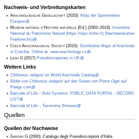
Nachweis- und Verbreitungskarten
Arachnologische Gesellschaft
(2020):
Atlas der Spinnentiere
Europas
.
Muséum national d’Histoire naturelle
[Ed.] (2003–2019):
Inventaire
National du Patrimoine Naturel (https://inpn.mnhn.fr) (Nachweiskarten
Frankreichs)
.
Czech Arachnological Society
(2015):
Distribution Maps of Arachnids
in Czechia. Online at: www.arachnology.cz
.
Legg
G (2017)
Pseudoscopiones in UK
Weitere Links
Chthonius radigost
im World Arachnida Catalog
Bilder von
Chthonius radigost
auf den Seiten von Pierre Oger auf
Piwigo.com
Barcode of Life – Bold Systems: PUBLIC DATA PORTAL - RECORD
LIST
Barcode of Life – Taxonomy Browser
Quellen
Quellen der Nachweise
Gardini G
(2000): Catalogo degli Pseudoscorpioni d’Italia