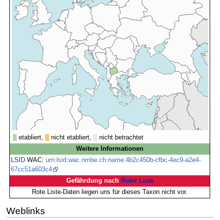
etabliert,
nicht etabliert,
nicht betrachtet
Weitere Informationen
LSID
WAC:
urn:lsid:wac.nmbe.ch:name:4b2c450b-cfbc-4ec9-a2e4-
67cc51a603c4
Gefährdung nach
Roter Liste
Rote Liste-Daten liegen uns für dieses Taxon nicht vor.
Weblinks