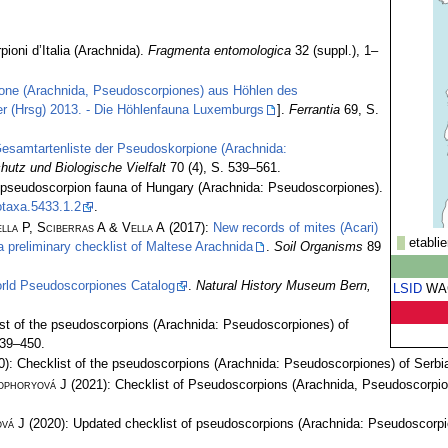
ioni d’Italia (Arachnida).
Fragmenta entomologica
32 (suppl.), 1–
one (Arachnida, Pseudoscorpiones) aus Höhlen des
r (Hrsg) 2013. - Die Höhlenfauna Luxemburgs
].
Ferrantia
69, S.
Gesamtartenliste der Pseudoskorpione (Arachnida:
hutz und Biologische Vielfalt
70 (4), S. 539–561.
e pseudoscorpion fauna of Hungary (Arachnida: Pseudoscorpiones).
taxa.5433.1.2
.
lla P, Sciberras A & Vella A
(2017):
New records of mites (Acari)
etablie
 preliminary checklist of Maltese Arachnida
.
Soil Organisms
89
rld Pseudoscorpiones Catalog
.
Natural History Museum Bern,
LSID
WA
st of the pseudoscorpions (Arachnida: Pseudoscorpiones) of
439–450.
): Checklist of the pseudoscorpions (Arachnida: Pseudoscorpiones) of Serbi
ophoryová J
(2021): Checklist of Pseudoscorpions (Arachnida, Pseudoscorpio
vá J
(2020): Updated checklist of pseudoscorpions (Arachnida: Pseudoscorpi