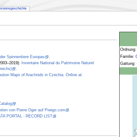
ersionsgeschichte
Ordnung
Familie:
 der Spinnentiere Europas
.
2003–2019):
Inventaire National du Patrimoine Naturel
Gattung:
reichs)
.
bution Maps of Arachnids in Czechia. Online at:
Catalog
iten von Pierre Oger auf Piwigo.com
 DATA PORTAL - RECORD LIST