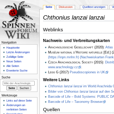
Seite
Diskussion
Quelltext anzeigen
V
Chthonius lanzai lanzai
Zur
Zur
Weblinks
Navigation
Suche
springen
springen
Nachweis- und Verbreitungskarten
Navigation
Arachnologische Gesellschaft
(2020):
Atlas
Hauptseite
Muséum national d’Histoire naturelle
[Ed.] (
Letzte Änderungen
Zufällige Seite
(https://inpn.mnhn.fr) (Nachweiskarten Frank
Neue Seiten
Czech Arachnological Society
(2015):
Distri
Alle Seiten
www.arachnology.cz
.
Erweiterte Suche
Legg
G (2017)
Pseudoscopiones in UK
Suche
Weitere Links
Chthonius lanzai lanzai
im World Arachnida 
Bilder von
Chthonius lanzai lanzai
auf den Se
Werkzeuge
Barcode of Life – Bold Systems: PUBLIC
Links auf diese Seite
Barcode of Life – Taxonomy Browser
Änderungen an
Quellen
verlinkten Seiten