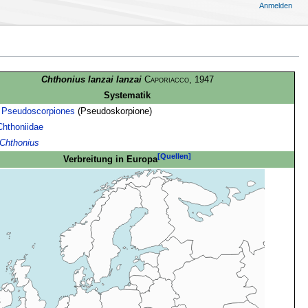
Anmelden
Chthonius lanzai lanzai
Caporiacco
, 1947
Systematik
:
Pseudoscorpiones
(Pseudoskorpione)
Chthoniidae
Chthonius
[Quellen]
Verbreitung in Europa