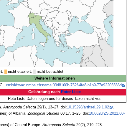
rt,
nicht etabliert,
nicht betrachtet
Weitere Informationen
C:
urn:lsid:wac.nmbe.ch:name:03d8160b-752f-4fe8-b1b9-77a92205566d
Gefährdung nach
Roter Liste
Rote Liste-Daten liegen uns für dieses Taxon nicht vor.
a.
Arthropoda Selecta
29(1), 13–27, doi:
10.15298/arthsel.29.1.02
.
nes) of Albania.
Zoological Studies
60:17, 1–25, doi:
10.6620/ZS.2021.60-
ones) of Central Europe.
Arthropoda Selecta
29(2), 219–228.