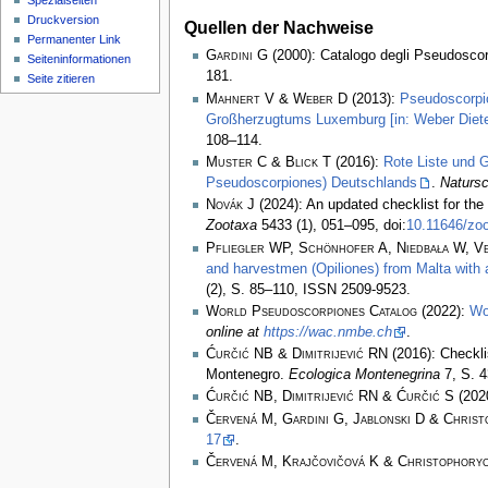
Spezialseiten
Druckversion
Quellen der Nachweise
Permanenter Link
Gardini G
(2000): Catalogo degli Pseudoscorp
Seiten­­informationen
181.
Seite zitieren
Mahnert V & Weber D
(2013):
Pseudoscorpi
Großherzugtums Luxemburg [in: Weber Diete
108–114.
Muster C & Blick T
(2016):
Rote Liste und 
Pseudoscorpiones) Deutschlands
.
Natursc
Novák J
(2024): An updated checklist for th
Zootaxa
5433 (1), 051–095, doi:
10.11646/zoo
Pfliegler WP, Schönhofer A, Niedbała W, Ve
and harvestmen (Opiliones) from Malta with a
(2), S. 85–110, ISSN 2509-9523.
World Pseudoscorpiones Catalog
(2022):
Wo
online at
https://wac.nmbe.ch
.
Ćurčić NB & Dimitrijević RN
(2016): Checkli
Montenegro.
Ecologica Montenegrina
7, S. 
Ćurčić NB, Dimitrijević RN & Ćurčić S
(2020
Červená M, Gardini G, Jablonski D & Christ
17
.
Červená M, Krajčovičová K & Christophoryo