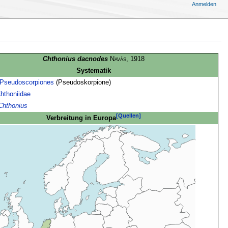
Anmelden
Chthonius dacnodes
Navás
, 1918
Systematik
Pseudoscorpiones
(Pseudoskorpione)
hthoniidae
Chthonius
[Quellen]
Verbreitung in Europa