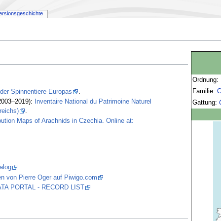
ersionsgeschichte
Ordnung:
Familie:
C
 der Spinnentiere Europas
.
2003–2019):
Inventaire National du Patrimoine Naturel
Gattung:
reichs)
.
bution Maps of Arachnids in Czechia. Online at:
alog
en von Pierre Oger auf Piwigo.com
 DATA PORTAL - RECORD LIST