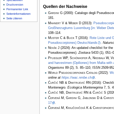
Spezialseiten
Druckversion
Quellen der Nachweise
Permanenter Link
Gardini G
(2000): Catalogo degli Pseudoscorp
Seiten­­informationen
181.
Seite zitieren
Mahnert V & Weber D
(2013):
Pseudoscorpi
Großherzugtums Luxemburg [in: Weber Diete
108–114.
Muster C & Blick T
(2016):
Rote Liste und 
Pseudoscorpiones) Deutschlands
.
Natursc
Novák J
(2024): An updated checklist for th
Pseudoscorpiones).
Zootaxa
5433 (1), 051–0
Pfliegler WP, Schönhofer A, Niedbała W, Ve
and harvestmen (Opiliones) from Malta with a
Organisms
89 (2), S. 85–110, ISSN 2509-95
World Pseudoscorpiones Catalog
(2022):
Wo
online at
https://wac.nmbe.ch
.
Ćurčić NB & Dimitrijević RN
(2016): Checkli
Montenegro.
Ecologica Montenegrina
7, S. 
Ćurčić NB, Dimitrijević RN & Ćurčić S
(2020
Červená M, Gardini G, Jablonski D & Christ
17
.
Červená M, Krajčovičová K & Christophoryo