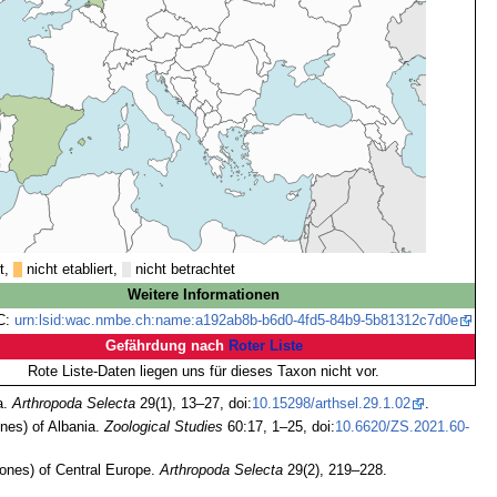
rt,
nicht etabliert,
nicht betrachtet
Weitere Informationen
C:
urn:lsid:wac.nmbe.ch:name:a192ab8b-b6d0-4fd5-84b9-5b81312c7d0e
Gefährdung nach
Roter Liste
Rote Liste-Daten liegen uns für dieses Taxon nicht vor.
a.
Arthropoda Selecta
29(1), 13–27, doi:
10.15298/arthsel.29.1.02
.
nes) of Albania.
Zoological Studies
60:17, 1–25, doi:
10.6620/ZS.2021.60-
ones) of Central Europe.
Arthropoda Selecta
29(2), 219–228.