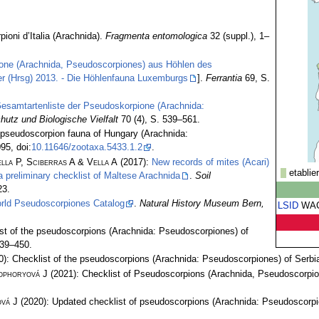
ioni d’Italia (Arachnida).
Fragmenta entomologica
32 (suppl.), 1–
one (Arachnida, Pseudoscorpiones) aus Höhlen des
r (Hrsg) 2013. - Die Höhlenfauna Luxemburgs
].
Ferrantia
69, S.
Gesamtartenliste der Pseudoskorpione (Arachnida:
hutz und Biologische Vielfalt
70 (4), S. 539–561.
e pseudoscorpion fauna of Hungary (Arachnida:
95, doi:
10.11646/zootaxa.5433.1.2
.
lla P, Sciberras A & Vella A
(2017):
New records of mites (Acari)
etablie
 preliminary checklist of Maltese Arachnida
.
Soil
23.
rld Pseudoscorpiones Catalog
.
Natural History Museum Bern,
LSID
WA
st of the pseudoscorpions (Arachnida: Pseudoscorpiones) of
439–450.
): Checklist of the pseudoscorpions (Arachnida: Pseudoscorpiones) of Serbi
ophoryová J
(2021): Checklist of Pseudoscorpions (Arachnida, Pseudoscorpio
vá J
(2020): Updated checklist of pseudoscorpions (Arachnida: Pseudoscorpi