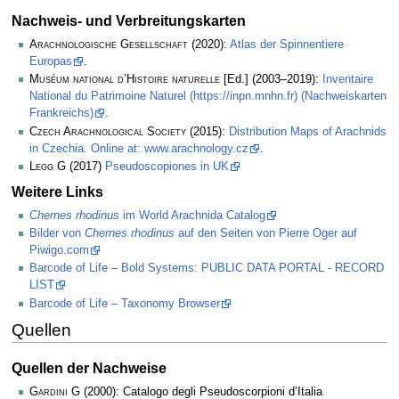
Nachweis- und Verbreitungskarten
Arachnologische Gesellschaft
(2020):
Atlas der Spinnentiere
Europas
.
Muséum national d’Histoire naturelle
[Ed.] (2003–2019):
Inventaire
National du Patrimoine Naturel (https://inpn.mnhn.fr) (Nachweiskarten
Frankreichs)
.
Czech Arachnological Society
(2015):
Distribution Maps of Arachnids
in Czechia. Online at: www.arachnology.cz
.
Legg
G (2017)
Pseudoscopiones in UK
Weitere Links
Chernes rhodinus
im World Arachnida Catalog
Bilder von
Chernes rhodinus
auf den Seiten von Pierre Oger auf
Piwigo.com
Barcode of Life – Bold Systems: PUBLIC DATA PORTAL - RECORD
LIST
Barcode of Life – Taxonomy Browser
Quellen
Quellen der Nachweise
Gardini G
(2000): Catalogo degli Pseudoscorpioni d’Italia