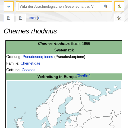
mehr
Chernes rhodinus
Zur
Zur
Chernes rhodinus
Beier
, 1966
Navigation
Suche
Systematik
springen
springen
Ordnung:
Pseudoscorpiones
(Pseudoskorpione)
Familie:
Chernetidae
Gattung:
Chernes
[Quellen]
Verbreitung in Europa