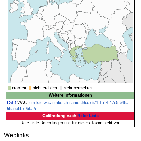
etabliert,
nicht etabliert,
nicht betrachtet
Weitere Informationen
LSID
WAC:
urn:lsid:wac.nmbe.ch:name:d9dd7571-1a14-47e5-b48a-
68a5e8b706fa
Gefährdung nach
Roter Liste
Rote Liste-Daten liegen uns für dieses Taxon nicht vor.
Weblinks