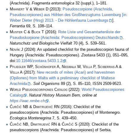
(Arachnida).
Fragmenta entomologica
32 (suppl.), 1–181.
Mahnert V & Weber D
(2013):
Pseudoscorpione (Arachnida,
Pseudoscorpiones) aus Höhlen des Großherzugtums Luxemburg [in:
Weber Dieter (Hrsg) 2013. - Die Höhlenfauna Luxemburgs
].
Ferrantia
69, S. 108–114.
Muster C & Blick T
(2016):
Rote Liste und Gesamtartenliste der
Pseudoskorpione (Arachnida: Pseudoscorpiones) Deutschlands
.
Naturschutz und Biologische Vielfalt
70 (4), S. 539–561.
Novák J
(2024): An updated checklist for the pseudoscorpion fauna of
Hungary (Arachnida: Pseudoscorpiones).
Zootaxa
5433 (1), 051–095,
doi:
10.11646/zootaxa.5433.1.2
.
Pfliegler WP, Schönhofer A, Niedbała W, Vella P, Sciberras A &
Vella A
(2017):
New records of mites (Acari) and harvestmen
(Opiliones) from Malta with a preliminary checklist of Maltese
Arachnida
.
Soil Organisms
89 (2), S. 85–110, ISSN 2509-9523.
World Pseudoscorpiones Catalog
(2022):
World Pseudoscorpiones
Catalog
.
Natural History Museum Bern, online at
https://wac.nmbe.ch
.
Ćurčić NB & Dimitrijević RN
(2016): Checklist of the
pseudoscorpions (Arachnida: Pseudoscorpiones) of Montenegro.
Ecologica Montenegrina
7, S. 439–450.
Ćurčić NB, Dimitrijević RN & Ćurčić S
(2020): Checklist of the
pseudoscorpions (Arachnida: Pseudoscorpiones) of Serbia.