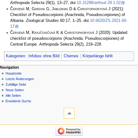
Arthropoda Selecta
29(1), 13–27, doi:
10.15298/arthsel.29.1.02
.
Červená M, Gardini G, Jablonski D & Christophoryová J
(2021):
Checklist of Pseudoscorpions (Arachnida, Pseudoscorpiones) of
Albania.
Zoological Studies
60:17, 1–25, doi:
10.6620/ZS.2021.60-
17
.
Červená M, Krajčovičová K & Christophoryová J
(2020): Updated
checklist of pseudoscorpions (Arachnida: Pseudoscorpiones) of
Central Europe.
Arthropoda Selecta
29(2), 219–228.
Kategorien
:
Infobox ohne Bild
Chernes
Körperlänge fehlt
Navigation
Hauptseite
Letzte Änderungen
Zufällige Seite
Neue Seiten
Alle Seiten
Erweiterte Suche