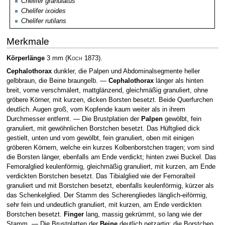
Chelifer granulatus
Chelifer ixoides
Chelifer rutilans
Merkmale
Körperlänge
3 mm
(
Koch
1873)
.
Cephalothorax
dunkler, die Palpen und Abdominalsegmente heller
gelbbraun, die Beine braungelb. —
Cephalothorax
länger als hinten
breit, vorne verschmälert, mattglänzend, gleichmäßig granuliert, ohne
gröbere Körner, mit kurzen, dicken Borsten besetzt. Beide Querfurchen
deutlich. Augen groß, vom Kopfende kaum weiter als in ihrem
Durchmesser entfernt. — Die Brustplatien der
Palpen
gewölbt, fein
granuliert, mit gewöhnlichen Borstchen besetzt. Das Hüftglied dick
gestielt, unten und vom gewölbt, fein granuliert, oben mit einigen
gröberen Körnern, welche ein kurzes Kolbenborstchen tragen; vom sind
die Borsten länger, ebenfalls am Ende verdickt; hinten zwei Buckel. Das
Femoralglied keulenförmig, gleichmäßig granuliert, mit kurzen, am Ende
verdickten Borstchen besetzt. Das Tibialglied wie der Femoralteil
granuliert und mit Borstchen besetzt, ebenfalls keulenförmig, kürzer als
das Schenkelglied. Der Stamm des Scherengliedes länglich-eiförmig,
sehr fein und undeutlich granuliert, mit kurzen, am Ende verdickten
Borstchen besetzt.
Finger
lang, massig gekrümmt, so lang wie der
Stamm. — Die Brustplatten der
Beine
deutlich netzartig; die Borstchen