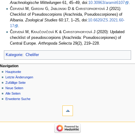
Arachnologische Mitteilungen
61, 45–49, doi:
10.30963/aramit6107
.
Červená M, Gardini G, Jablonski D & Christophoryová J
(2021):
Checklist of Pseudoscorpions (Arachnida, Pseudoscorpiones) of
Albania.
Zoological Studies
60:17, 1–25, doi:
10.6620/ZS.2021.60-
17
.
Červená M, Krajčovičová K & Christophoryová J
(2020): Updated
checklist of pseudoscorpions (Arachnida: Pseudoscorpiones) of
Central Europe.
Arthropoda Selecta
29(2), 219–228.
Kategorie
:
Chelifer
Navigation
Hauptseite
Letzte Änderungen
Zufällige Seite
Neue Seiten
Alle Seiten
Erweiterte Suche