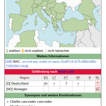
etabliert,
nicht etabliert,
nicht betrachtet
Weitere Informationen
LSID
WAC:
urn:lsid:wac.nmbe.ch:name:31e8f7c8-427b-480d-b85b-
7339330b7c0e
Gefährdung nach
Roter Liste
Region
BS
LT
KT
RF
R
RL
*
[D] Deutschland
sh
<
?
=
LC
[NO] Norwegen
Synonyme und weitere Kombinationen
Chelifer cancroides cancroides