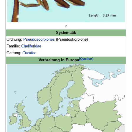
♂
Systematik
Ordnung:
Pseudoscorpiones
(Pseudoskorpione)
Familie:
Cheliferidae
Gattung:
Chelifer
[Quellen]
Verbreitung in Europa