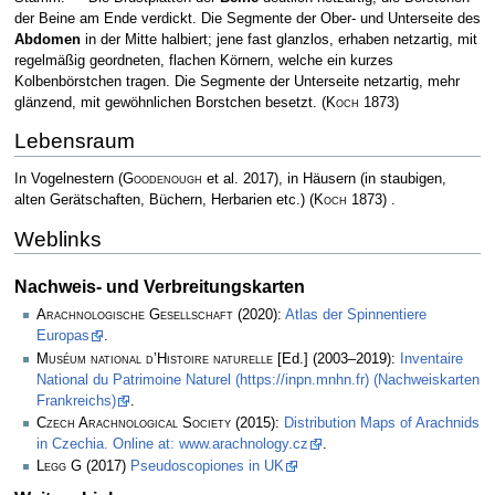
der Beine am Ende verdickt. Die Segmente der Ober- und Unterseite des
Abdomen
in der Mitte halbiert; jene fast glanzlos, erhaben netzartig, mit
regelmäßig geordneten, flachen Körnern, welche ein kurzes
Kolbenbörstchen tragen. Die Segmente der Unterseite netzartig, mehr
glänzend, mit gewöhnlichen Borstchen besetzt.
(
Koch
1873)
Lebensraum
In Vogelnestern
(
Goodenough
et al. 2017)
, in Häusern (in staubigen,
alten Gerätschaften, Büchern, Herbarien etc.)
(
Koch
1873)
.
Weblinks
Nachweis- und Verbreitungskarten
Arachnologische Gesellschaft
(2020):
Atlas der Spinnentiere
Europas
.
Muséum national d’Histoire naturelle
[Ed.] (2003–2019):
Inventaire
National du Patrimoine Naturel (https://inpn.mnhn.fr) (Nachweiskarten
Frankreichs)
.
Czech Arachnological Society
(2015):
Distribution Maps of Arachnids
in Czechia. Online at: www.arachnology.cz
.
Legg
G (2017)
Pseudoscopiones in UK