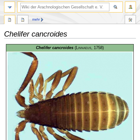
mehr
Chelifer cancroides
Zur
Zur
Chelifer cancroides
(
Linnaeus
, 1758)
Navigation
Suche
springen
springen