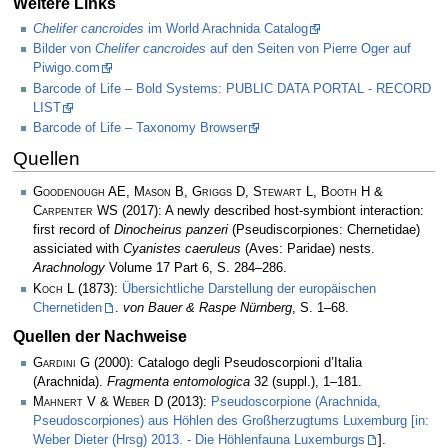
Weitere Links
Chelifer cancroides
im World Arachnida Catalog
Bilder von
Chelifer cancroides
auf den Seiten von Pierre Oger auf
Piwigo.com
Barcode of Life – Bold Systems: PUBLIC DATA PORTAL - RECORD
LIST
Barcode of Life – Taxonomy Browser
Quellen
Goodenough AE, Mason B, Griggs D, Stewart L, Booth H &
Carpenter WS
(2017): A newly described host-symbiont interaction:
first record of
Dinocheirus panzeri
(Pseudiscorpiones: Chernetidae)
assiciated with
Cyanistes caeruleus
(Aves: Paridae) nests.
Arachnology
Volume 17 Part 6, S. 284–286.
Koch L
(1873):
Übersichtliche Darstellung der europäischen
Chernetiden
.
von Bauer & Raspe Nürnberg
, S. 1–68.
Quellen der Nachweise
Gardini G
(2000): Catalogo degli Pseudoscorpioni d’Italia
(Arachnida).
Fragmenta entomologica
32 (suppl.), 1–181.
Mahnert V & Weber D
(2013):
Pseudoscorpione (Arachnida,
Pseudoscorpiones) aus Höhlen des Großherzugtums Luxemburg [in:
Weber Dieter (Hrsg) 2013. - Die Höhlenfauna Luxemburgs
].