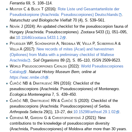
Ferrantia
69, S. 108–114.
Muster C & Blick T
(2016):
Rote Liste und Gesamtartenliste der
Pseudoskorpione (Arachnida: Pseudoscorpiones) Deutschlands
.
Naturschutz und Biologische Vielfalt
70 (4), S. 539–561.
Novák J
(2024): An updated checklist for the pseudoscorpion fauna of
Hungary (Arachnida: Pseudoscorpiones).
Zootaxa
5433 (1), 051–095,
doi:
10.11646/zootaxa.5433.1.2
.
Pfliegler WP, Schönhofer A, Niedbała W, Vella P, Sciberras A &
Vella A
(2017):
New records of mites (Acari) and harvestmen
(Opiliones) from Malta with a preliminary checklist of Maltese
Arachnida
.
Soil Organisms
89 (2), S. 85–110, ISSN 2509-9523.
World Pseudoscorpiones Catalog
(2022):
World Pseudoscorpiones
Catalog
.
Natural History Museum Bern, online at
https://wac.nmbe.ch
.
Ćurčić NB & Dimitrijević RN
(2016): Checklist of the
pseudoscorpions (Arachnida: Pseudoscorpiones) of Montenegro.
Ecologica Montenegrina
7, S. 439–450.
Ćurčić NB, Dimitrijević RN & Ćurčić S
(2020): Checklist of the
pseudoscorpions (Arachnida: Pseudoscorpiones) of Serbia.
Arthropoda Selecta
29(1), 13–27, doi:
10.15298/arthsel.29.1.02
.
Červená M, Gardini G & Christophoryová J
(2021): New
contributions to the knowledge of pseudoscorpion diversity
(Arachnida, Pseudoscorpiones) of Moldova after more than 30 years.