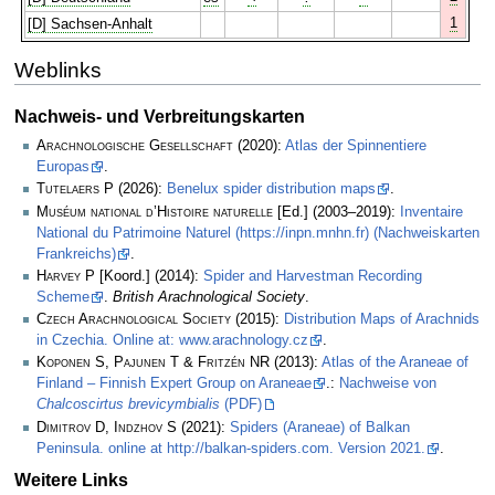
1
[D] Sachsen-Anhalt
Weblinks
Nachweis- und Verbreitungskarten
Arachnologische Gesellschaft
(2020):
Atlas der Spinnentiere
Europas
.
Tutelaers P
(2026):
Benelux spider distribution maps
.
Muséum national d’Histoire naturelle
[Ed.] (2003–2019):
Inventaire
National du Patrimoine Naturel (https://inpn.mnhn.fr) (Nachweiskarten
Frankreichs)
.
Harvey P
[Koord.] (2014):
Spider and Harvestman Recording
Scheme
.
British Arachnological Society
.
Czech Arachnological Society
(2015):
Distribution Maps of Arachnids
in Czechia. Online at: www.arachnology.cz
.
Koponen S, Pajunen T & Fritzén NR
(2013):
Atlas of the Araneae of
Finland – Finnish Expert Group on Araneae
.:
Nachweise von
Chalcoscirtus brevicymbialis
(PDF)
Dimitrov D, Indzhov S
(2021):
Spiders (Araneae) of Balkan
Peninsula. online at http://balkan-spiders.com. Version 2021.
.
Weitere Links