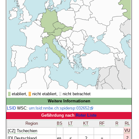
etabliert,
nicht etabliert,
nicht betrachtet
Weitere Informationen
LSID
WSC:
urn:lsid:nmbe.ch:spidersp:032652
Gefährdung nach
Roter Liste
Region
BS
LT
KT
RF
R
RL
VU
[CZ] Tschechien
2
[D] Deutschland
es
<
?
=