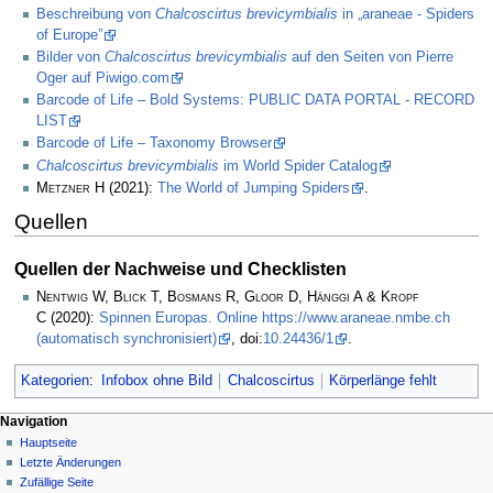
Beschreibung von
Chalcoscirtus brevicymbialis
in „araneae - Spiders
of Europe”
Bilder von
Chalcoscirtus brevicymbialis
auf den Seiten von Pierre
Oger auf Piwigo.com
Barcode of Life – Bold Systems: PUBLIC DATA PORTAL - RECORD
LIST
Barcode of Life – Taxonomy Browser
Chalcoscirtus brevicymbialis
im World Spider Catalog
Metzner H
(2021):
The World of Jumping Spiders
.
Quellen
Quellen der Nachweise und Checklisten
Nentwig W, Blick T, Bosmans R, Gloor D, Hänggi A & Kropf
C
(2020):
Spinnen Europas. Online https://www.araneae.nmbe.ch
(automatisch synchronisiert)
, doi:
10.24436/1
.
Kategorien
:
Infobox ohne Bild
Chalcoscirtus
Körperlänge fehlt
Navigation
Hauptseite
Letzte Änderungen
Zufällige Seite