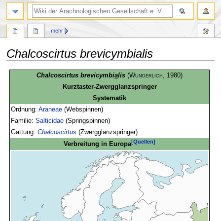
mehr
Chalcoscirtus brevicymbialis
Zur
Zur
Chalcoscirtus brevicymbi
a
lis
(
Wunderlich
, 1980)
Navigation
Suche
Kurztaster-Zwergglanzspringer
springen
springen
Systematik
Ordnung:
Araneae
(Webspinnen)
Familie:
Salticidae
(Springspinnen)
Gattung:
Chalcoscirtus
(Zwergglanzspringer)
[Quellen]
Verbreitung in Europa