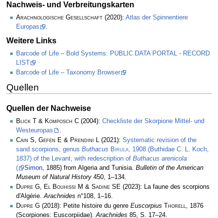
Nachweis- und Verbreitungskarten
Arachnologische Gesellschaft
(2020):
Atlas der Spinnentiere
Europas
.
Weitere Links
Barcode of Life – Bold Systems: PUBLIC DATA PORTAL - RECORD
LIST
Barcode of Life – Taxonomy Browser
Quellen
Quellen der Nachweise
Blick T & Komposch C
(2004):
Checkliste der Skorpione Mittel- und
Westeuropas
.
Cain S, Gefen E & Prendini L
(2021):
Systematic revision of the
sand scorpions, genus
Buthacus
Birula
, 1908 (Buthidae C. L. Koch,
1837) of the Levant, with redescription of
Buthacus arenicola
(
Simon
, 1885) from Algeria and Tunisia.
Bulletin of the American
Museum of Natural History
450, 1–134.
Dupre G, El Bouhissi M & Sadine SE
(2023): La faune des scorpions
d'Algérie.
Arachnides
n°108, 1–16.
Dupre G
(2018): Petite histoire du genre
Euscorpius
Thorell
, 1876
(Scorpiones: Euscorpiidae).
Arachnides
85, S. 17–24.