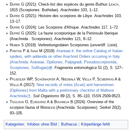
Dupre G
(2021): Check-list des espèces du genre
Buthus
Leach
,
1815 (Scorpiones: Buthidae).
Arachnides
103, 1­–12.
Dupre G
(2021): Histoire des scorpions de Libye.
Arachnides
103,
13–17.
Dupre G
(2024): Les Scorpions d'Afrique.
Arachnides
117, 1–72.
Dupré G
(2025): La faune scorpionique de la Peninsule Iberique
(Arachnida : Scorpiones).
Arachnides
121, 8–12.
Huber S
(2019): Verbreitungsdaten Scorpiones (unveröff. Liste).
Pantini P & Isaia M
(2019):
Araneae.it: the online Catalog of Italian
spiders, with addenda on other Arachnid Orders occurring in Italy
(Arachnida: Araneae, Opiliones, Palpigradi, Pseudoscorpionida,
Scorpiones, Solifugae)
.
Fragmenta entomologica
51 (2), S. 127–
152.
Pfliegler WP, Schönhofer A, Niedbała W, Vella P, Sciberras A &
Vella A
(2017):
New records of mites (Acari) and harvestmen
(Opiliones) from Malta with a preliminary checklist of Maltese
Arachnida
.
Soil Organisms
89 (2), S. 85–110, ISSN 2509-9523.
Touloun O, Elmourid A & Bouimeja B
(2024): Overview of the
scorpion fauna of Morocco (Arachnida: Scorpiones).
Serket
20(2),
93–105.
Kategorien
:
Infobox ohne Bild
Buthacus
Körperlänge fehlt