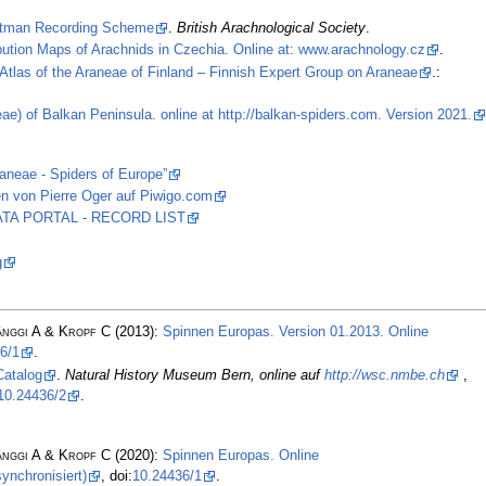
stman Recording Scheme
.
British Arachnological Society
.
ibution Maps of Arachnids in Czechia. Online at: www.arachnology.cz
.
Atlas of the Araneae of Finland – Finnish Expert Group on Araneae
.:
ae) of Balkan Peninsula. online at http://balkan-spiders.com. Version 2021.
raneae - Spiders of Europe”
n von Pierre Oger auf Piwigo.com
 DATA PORTAL - RECORD LIST
g
änggi A & Kropf C
(2013):
Spinnen Europas. Version 01.2013. Online
6/1
.
Catalog
.
Natural History Museum Bern, online auf
http://wsc.nmbe.ch
,
10.24436/2
.
änggi A & Kropf C
(2020):
Spinnen Europas. Online
ynchronisiert)
, doi:
10.24436/1
.