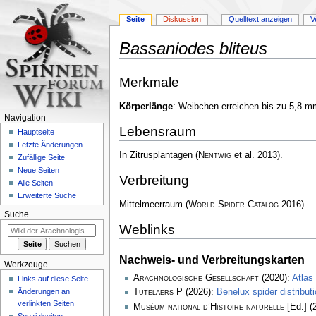
Seite
Diskussion
Quelltext anzeigen
V
Bassaniodes bliteus
Zur
Zur
Merkmale
Navigation
Suche
springen
springen
Körperlänge
: Weibchen erreichen bis zu 5,8 
Navigation
Lebensraum
Hauptseite
Letzte Änderungen
In Zitrusplantagen
(
Nentwig
et al. 2013)
.
Zufällige Seite
Neue Seiten
Verbreitung
Alle Seiten
Erweiterte Suche
Mittelmeerraum
(
World Spider Catalog
2016)
.
Suche
Weblinks
Nachweis- und Verbreitungskarten
Werkzeuge
Arachnologische Gesellschaft
(2020):
Atlas
Links auf diese Seite
Änderungen an
Tutelaers P
(2026):
Benelux spider distribu
verlinkten Seiten
Muséum national d’Histoire naturelle
[Ed.] (