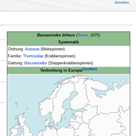
Anmelden
Bassaniodes bliteus
(
Simon
, 1875)
Systematik
Ordnung:
Araneae
(Webspinnen)
Familie:
Thomisidae
(Krabbenspinnen)
Gattung:
Bassaniodes
(Steppenkrabbenspinnen)
[Quellen]
Verbreitung in Europa