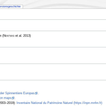
ersionsgeschichte
mm
(
Nentwig
et al. 2013)
 der Spinnentiere Europas
.
tion maps
.
2003–2019):
Inventaire National du Patrimoine Naturel (https://inpn.mnhn.fr)