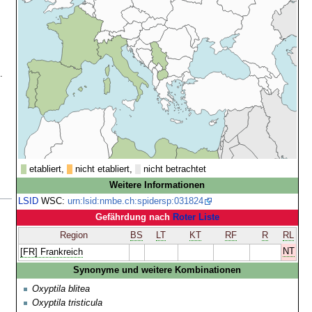
.
etabliert,
nicht etabliert,
nicht betrachtet
Weitere Informationen
LSID
WSC:
urn:lsid:nmbe.ch:spidersp:031824
Gefährdung nach
Roter Liste
Region
BS
LT
KT
RF
R
RL
NT
[FR] Frankreich
Synonyme und weitere Kombinationen
Oxyptila blitea
Oxyptila tristicula