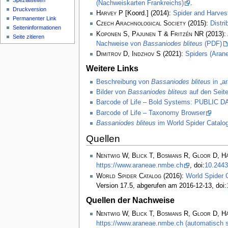
Spezialseiten
(Nachweiskarten Frankreichs)
.
Druckversion
Harvey P
[Koord.] (2014):
Spider and Harve
Permanenter Link
Czech Arachnological Society
(2015):
Distr
Seiten­­informationen
Koponen S, Pajunen T & Fritzén NR
(2013):
Seite zitieren
Nachweise von
Bassaniodes bliteus
(PDF)
Dimitrov D, Indzhov S
(2021):
Spiders (Arane
Weitere Links
Beschreibung von
Bassaniodes bliteus
in „a
Bilder von
Bassaniodes bliteus
auf den Seite
Barcode of Life – Bold Systems: PUBLIC
Barcode of Life – Taxonomy Browser
Bassaniodes bliteus
im World Spider Catalo
Quellen
Nentwig W, Blick T, Bosmans R, Gloor D, H
https://www.araneae.nmbe.ch
, doi:
10.2443
World Spider Catalog
(2016):
World Spider 
Version 17.5, abgerufen am 2016-12-13, doi:
Quellen der Nachweise
Nentwig W, Blick T, Bosmans R, Gloor D, H
https://www.araneae.nmbe.ch (automatisch s