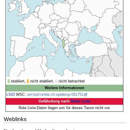
etabliert,
nicht etabliert,
nicht betrachtet
Weitere Informationen
LSID
WSC:
urn:lsid:nmbe.ch:spidersp:051751
Gefährdung nach
Roter Liste
Rote Liste-Daten liegen uns für dieses Taxon nicht vor.
Weblinks