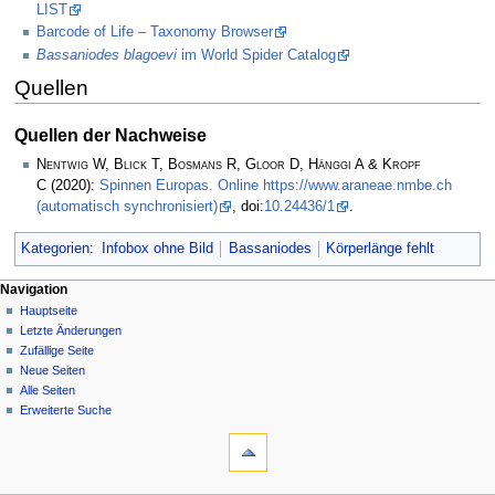
LIST
Barcode of Life – Taxonomy Browser
Bassaniodes blagoevi
im World Spider Catalog
Quellen
Quellen der Nachweise
Nentwig W, Blick T, Bosmans R, Gloor D, Hänggi A & Kropf
C
(2020):
Spinnen Europas. Online https://www.araneae.nmbe.ch
(automatisch synchronisiert)
, doi:
10.24436/1
.
Kategorien
:
Infobox ohne Bild
Bassaniodes
Körperlänge fehlt
Navigation
Hauptseite
Letzte Änderungen
Zufällige Seite
Neue Seiten
Alle Seiten
Erweiterte Suche