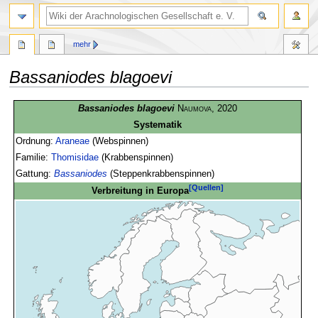
mehr
Bassaniodes blagoevi
Zur
Zur
Bassaniodes blagoevi
Naumova
, 2020
Navigation
Suche
Systematik
springen
springen
Ordnung:
Araneae
(Webspinnen)
Familie:
Thomisidae
(Krabbenspinnen)
Gattung:
Bassaniodes
(Steppenkrabbenspinnen)
[Quellen]
Verbreitung in Europa