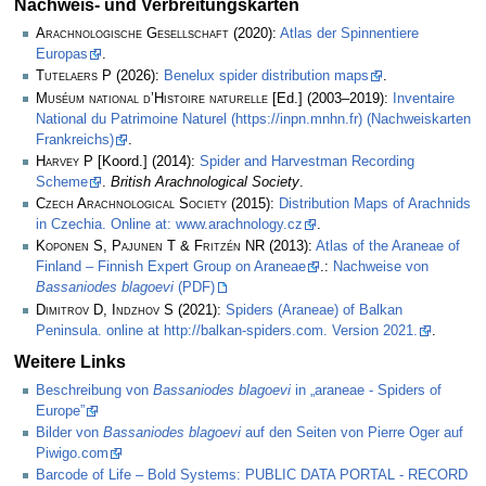
Nachweis- und Verbreitungskarten
Arachnologische Gesellschaft
(2020):
Atlas der Spinnentiere
Europas
.
Tutelaers P
(2026):
Benelux spider distribution maps
.
Muséum national d’Histoire naturelle
[Ed.] (2003–2019):
Inventaire
National du Patrimoine Naturel (https://inpn.mnhn.fr) (Nachweiskarten
Frankreichs)
.
Harvey P
[Koord.] (2014):
Spider and Harvestman Recording
Scheme
.
British Arachnological Society
.
Czech Arachnological Society
(2015):
Distribution Maps of Arachnids
in Czechia. Online at: www.arachnology.cz
.
Koponen S, Pajunen T & Fritzén NR
(2013):
Atlas of the Araneae of
Finland – Finnish Expert Group on Araneae
.:
Nachweise von
Bassaniodes blagoevi
(PDF)
Dimitrov D, Indzhov S
(2021):
Spiders (Araneae) of Balkan
Peninsula. online at http://balkan-spiders.com. Version 2021.
.
Weitere Links
Beschreibung von
Bassaniodes blagoevi
in „araneae - Spiders of
Europe”
Bilder von
Bassaniodes blagoevi
auf den Seiten von Pierre Oger auf
Piwigo.com
Barcode of Life – Bold Systems: PUBLIC DATA PORTAL - RECORD