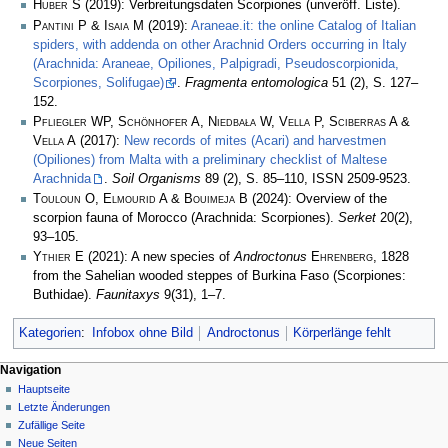
Huber S
(2019): Verbreitungsdaten Scorpiones (unveröff. Liste).
Pantini P & Isaia M
(2019):
Araneae.it: the online Catalog of Italian
spiders, with addenda on other Arachnid Orders occurring in Italy
(Arachnida: Araneae, Opiliones, Palpigradi, Pseudoscorpionida,
Scorpiones, Solifugae)
.
Fragmenta entomologica
51 (2), S. 127–
152.
Pfliegler WP, Schönhofer A, Niedbała W, Vella P, Sciberras A &
Vella A
(2017):
New records of mites (Acari) and harvestmen
(Opiliones) from Malta with a preliminary checklist of Maltese
Arachnida
.
Soil Organisms
89 (2), S. 85–110, ISSN 2509-9523.
Touloun O, Elmourid A & Bouimeja B
(2024): Overview of the
scorpion fauna of Morocco (Arachnida: Scorpiones).
Serket
20(2),
93–105.
Ythier E
(2021): A new species of
Androctonus
Ehrenberg
, 1828
from the Sahelian wooded steppes of Burkina Faso (Scorpiones:
Buthidae).
Faunitaxys
9(31), 1–7.
Kategorien
:
Infobox ohne Bild
Androctonus
Körperlänge fehlt
Navigation
Hauptseite
Letzte Änderungen
Zufällige Seite
Neue Seiten