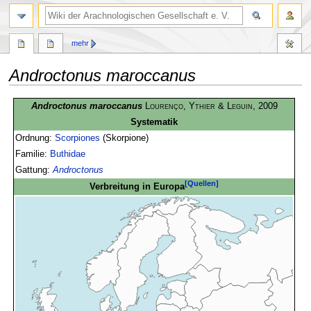
mehr
Androctonus maroccanus
Zur
Zur
Androctonus maroccanus
Lourenço, Ythier & Leguin
, 2009
Navigation
Suche
Systematik
springen
springen
Ordnung:
Scorpiones
(Skorpione)
Familie:
Buthidae
Gattung:
Androctonus
[Quellen]
Verbreitung in Europa