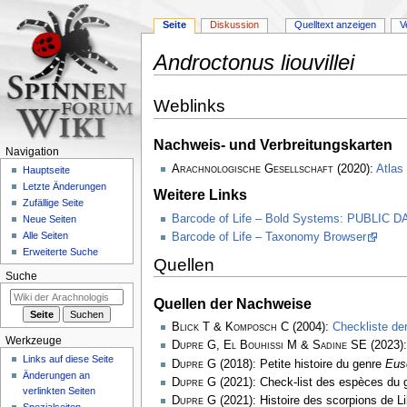
Seite
Diskussion
Quelltext anzeigen
V
Androctonus liouvillei
Zur
Zur
Weblinks
Navigation
Suche
springen
springen
Nachweis- und Verbreitungskarten
Navigation
Arachnologische Gesellschaft
(2020):
Atlas
Hauptseite
Letzte Änderungen
Weitere Links
Zufällige Seite
Barcode of Life – Bold Systems: PUBLIC
Neue Seiten
Alle Seiten
Barcode of Life – Taxonomy Browser
Erweiterte Suche
Quellen
Suche
Quellen der Nachweise
Blick T & Komposch C
(2004):
Checkliste de
Werkzeuge
Dupre G, El Bouhissi M & Sadine SE
(2023):
Links auf diese Seite
Dupre G
(2018): Petite histoire du genre
Eus
Änderungen an
Dupre G
(2021): Check-list des espèces du
verlinkten Seiten
Dupre G
(2021): Histoire des scorpions de L