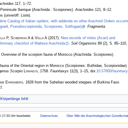
achnides
117, 1–72.
 Peninsule Iberique (Arachnida : Scorpiones).
Arachnides
121, 8–12.
 (unveröff. Liste).
nline Catalog of Italian spiders, with addenda on other Arachnid Orders occurri
pigradi, Pseudoscorpionida, Scorpiones, Solifugae)
.
Fragmenta
lla P, Sciberras A & Vella A
(2017):
New records of mites (Acari) and
liminary checklist of Maltese Arachnida
.
Soil Organisms
89 (2), S. 85–110,
 Overview of the scorpion fauna of Morocco (Arachnida: Scorpiones).
fauna of the Oriental region in Morocco (Scorpiones: Buthidae, Scorpionidae)
 genus
Scorpio
Linnaeus
, 1758.
Faunitaxys
11(3), 1–15, doi:
10.57800/faunitaxy
nus
Ehrenberg
, 1828 from the Sahelian wooded steppes of Burkina Faso
7.
Körperlänge fehlt
 17:33 Uhr bearbeitet.
Datenschutz
Über Wiki der Arachnologischen Gesellschaft