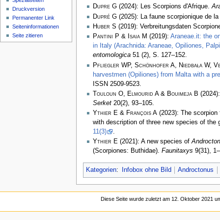
Spezialseiten
Dupre G
(2024): Les Scorpions d'Afrique.
Ar
Druckversion
Dupré G
(2025): La faune scorpionique de la
Permanenter Link
Huber S
(2019): Verbreitungsdaten Scorpiones
Seiten­­informationen
Seite zitieren
Pantini P & Isaia M
(2019):
Araneae.it: the o
in Italy (Arachnida: Araneae, Opiliones, Pal
entomologica
51 (2), S. 127–152.
Pfliegler WP, Schönhofer A, Niedbała W, Ve
harvestmen (Opiliones) from Malta with a pre
ISSN 2509-9523.
Touloun O, Elmourid A & Bouimeja B
(2024):
Serket
20(2), 93–105.
Ythier E & François A
(2023): The scorpion 
with description of three new species of the
11(3)
.
Ythier E
(2021): A new species of
Androcto
(Scorpiones: Buthidae).
Faunitaxys
9(31), 1–
Kategorien
:
Infobox ohne Bild
Androctonus
Diese Seite wurde zuletzt am 12. Oktober 2021 um