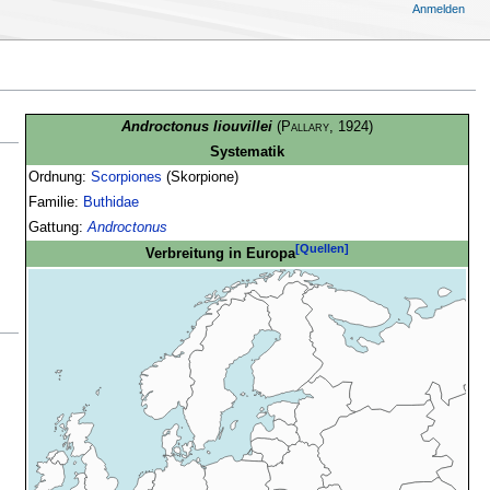
Anmelden
Androctonus liouvillei
(
Pallary
, 1924)
Systematik
Ordnung:
Scorpiones
(Skorpione)
Familie:
Buthidae
Gattung:
Androctonus
[Quellen]
Verbreitung in Europa