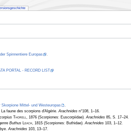
ersionsgeschichte
 der Spinnentiere Europas
.
 DATA PORTAL - RECORD LIST
r Skorpione Mittel- und Westeuropas
.
 La faune des scorpions d'Algérie.
Arachnides
n°108, 1–16.
corpius
Thorell
, 1876 (Scorpiones: Euscorpiidae).
Arachnides
85, S. 17–24.
 genre
Buthus
Leach
, 1815 (Scorpiones: Buthidae).
Arachnides
103, 1­–12.
ibye.
Arachnides
103, 13–17.