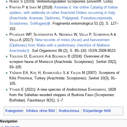
Huber S
(2019): Verbreitungsdaten Scorpiones (unveröff. Liste).
Pantini P & Isaia M
(2019):
Araneae.it: the online Catalog of Italian
spiders, with addenda on other Arachnid Orders occurring in Italy
(Arachnida: Araneae, Opiliones, Palpigradi, Pseudoscorpionida,
Scorpiones, Solifugae)
.
Fragmenta entomologica
51 (2), S. 127–
152.
Pfliegler WP, Schönhofer A, Niedbała W, Vella P, Sciberras A &
Vella A
(2017):
New records of mites (Acari) and harvestmen
(Opiliones) from Malta with a preliminary checklist of Maltese
Arachnida
.
Soil Organisms
89 (2), S. 85–110, ISSN 2509-9523.
Touloun O, Elmourid A & Bouimeja B
(2024): Overview of the
scorpion fauna of Morocco (Arachnida: Scorpiones).
Serket
20(2),
93–105.
Yağmur EA, Koç H, Kesmezoğlu S & Yalçın M
(2007): Scorpions of
Kilis Province, Turkey (Arachnida: Scorpiones).
Serket
10(3), 91–
105.
Ythier E
(2021): A new species of
Androctonus
Ehrenberg
, 1828
from the Sahelian wooded steppes of Burkina Faso (Scorpiones:
Buthidae).
Faunitaxys
9(31), 1–7.
Kategorien
:
Infobox ohne Bild
Androctonus
Körperlänge fehlt
Navigation
Hauptseite