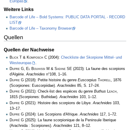
Europas
.
Weitere Links
Barcode of Life – Bold Systems: PUBLIC DATA PORTAL - RECORD
LIST
Barcode of Life – Taxonomy Browser
Quellen
Quellen der Nachweise
Blick T & Komposch C
(2004):
Checkliste der Skorpione Mittel- und
Westeuropas
.
Dupre G, El Bouhissi M & Sadine SE
(2023): La faune des scorpions
d'Algérie.
Arachnides
n°108, 1–16.
Dupre G
(2018): Petite histoire du genre
Euscorpius
Thorell
, 1876
(Scorpiones: Euscorpiidae).
Arachnides
85, S. 17–24.
Dupre G
(2021): Check-list des espèces du genre
Buthus
Leach
,
1815 (Scorpiones: Buthidae).
Arachnides
103, 1­–12.
Dupre G
(2021): Histoire des scorpions de Libye.
Arachnides
103,
13–17.
Dupre G
(2024): Les Scorpions d'Afrique.
Arachnides
117, 1–72.
Dupré G
(2025): La faune scorpionique de la Peninsule Iberique
(Arachnida : Scorpiones).
Arachnides
121, 8–12.