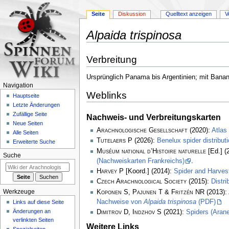
Seite
Diskussion
Quelltext anzeigen
V
Alpaida trispinosa
Zur
Zur
Verbreitung
Navigation
Suche
springen
springen
Ursprünglich Panama bis Argentinien; mit Banane
Navigation
Weblinks
Hauptseite
Letzte Änderungen
Zufällige Seite
Nachweis- und Verbreitungskarten
Neue Seiten
Arachnologische Gesellschaft
(2020):
Atlas
Alle Seiten
Tutelaers P
(2026):
Benelux spider distribu
Erweiterte Suche
Muséum national d’Histoire naturelle
[Ed.] (
Suche
(Nachweiskarten Frankreichs)
.
Harvey P
[Koord.] (2014):
Spider and Harve
Czech Arachnological Society
(2015):
Distr
Koponen S, Pajunen T & Fritzén NR
(2013):
Werkzeuge
Nachweise von
Alpaida trispinosa
(PDF)
Links auf diese Seite
Änderungen an
Dimitrov D, Indzhov S
(2021):
Spiders (Arane
verlinkten Seiten
Weitere Links