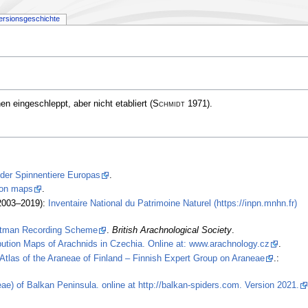
ersionsgeschichte
n eingeschleppt, aber nicht etabliert
(
Schmidt
1971)
.
 der Spinnentiere Europas
.
tion maps
.
2003–2019):
Inventaire National du Patrimoine Naturel (https://inpn.mnhn.fr)
stman Recording Scheme
.
British Arachnological Society
.
ibution Maps of Arachnids in Czechia. Online at: www.arachnology.cz
.
Atlas of the Araneae of Finland – Finnish Expert Group on Araneae
.:
ae) of Balkan Peninsula. online at http://balkan-spiders.com. Version 2021.