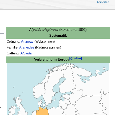
Anmelden
Alpaida trispinosa
(
Keyserling
, 1892)
Systematik
Ordnung:
Araneae
(Webspinnen)
Familie:
Araneidae
(Radnetzspinnen)
Gattung:
Alpaida
[Quellen]
Verbreitung in Europa
.