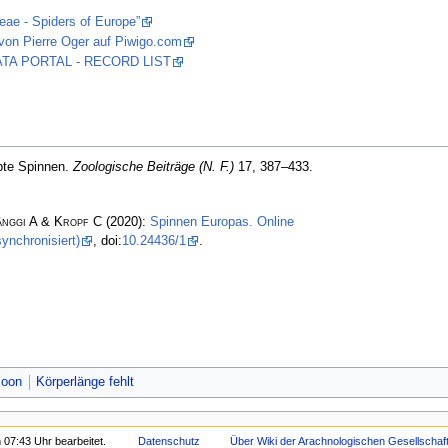
eae - Spiders of Europe”
von Pierre Oger auf Piwigo.com
 DATA PORTAL - RECORD LIST
pte Spinnen.
Zoologische Beiträge (N. F.)
17, 387–433.
änggi A & Kropf C
(2020):
Spinnen Europas. Online
ynchronisiert)
, doi:
10.24436/1
.
zoon
Körperlänge fehlt
 07:43 Uhr bearbeitet.
Datenschutz
Über Wiki der Arachnologischen Gesellschaft