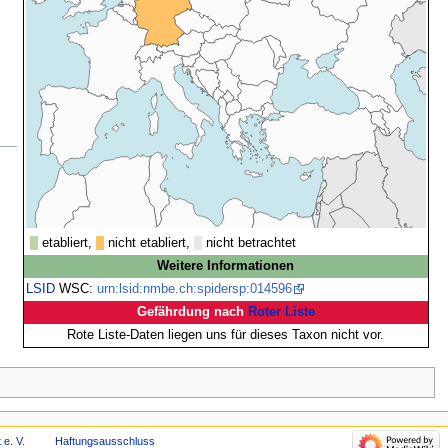
etabliert,
nicht etabliert,
nicht betrachtet
Weitere Informationen
LSID
WSC:
urn:lsid:nmbe.ch:spidersp:014596
Gefährdung nach
Roter Liste
Rote Liste-Daten liegen uns für dieses Taxon nicht vor.
 e. V.
Haftungsausschluss