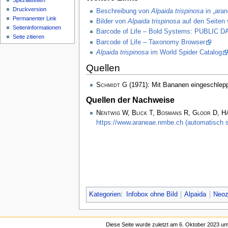
Spezialseiten
Druckversion
Beschreibung von
Alpaida trispinosa
in „aran
Permanenter Link
Bilder von
Alpaida trispinosa
auf den Seiten 
Seiten­­informationen
Barcode of Life – Bold Systems: PUBLIC
Seite zitieren
Barcode of Life – Taxonomy Browser
Alpaida trispinosa
im World Spider Catalog
Quellen
Schmidt G
(1971): Mit Bananen eingeschlep
Quellen der Nachweise
Nentwig W, Blick T, Bosmans R, Gloor D, H
https://www.araneae.nmbe.ch (automatisch s
Kategorien
:
Infobox ohne Bild
Alpaida
Neo
Diese Seite wurde zuletzt am 6. Oktober 2023 um