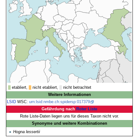
etabliert,
nicht etabliert,
nicht betrachtet
Weitere Informationen
LSID
WSC:
urn:lsid:nmbe.ch:spidersp:017379
Gefährdung nach
Roter Liste
Rote Liste-Daten liegen uns für dieses Taxon nicht vor.
Synonyme und weitere Kombinationen
Hogna lessertii