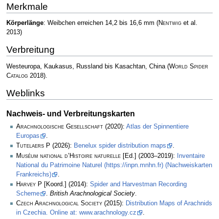
Merkmale
Körperlänge
: Weibchen erreichen 14,2 bis 16,6 mm
(
Nentwig
et al.
2013)
Verbreitung
Westeuropa, Kaukasus, Russland bis Kasachtan, China
(
World Spider
Catalog
2018)
.
Weblinks
Nachweis- und Verbreitungskarten
Arachnologische Gesellschaft
(2020):
Atlas der Spinnentiere
Europas
.
Tutelaers P
(2026):
Benelux spider distribution maps
.
Muséum national d’Histoire naturelle
[Ed.] (2003–2019):
Inventaire
National du Patrimoine Naturel (https://inpn.mnhn.fr) (Nachweiskarten
Frankreichs)
.
Harvey P
[Koord.] (2014):
Spider and Harvestman Recording
Scheme
.
British Arachnological Society
.
Czech Arachnological Society
(2015):
Distribution Maps of Arachnids
in Czechia. Online at: www.arachnology.cz
.