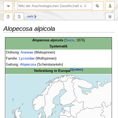
mehr
Alopecosa alpicola
Zur
Zur
Alopecosa alpicola
(
Simon
, 1876)
Navigation
Suche
Systematik
springen
springen
Ordnung:
Araneae
(Webspinnen)
Familie:
Lycosidae
(Wolfspinnen)
Gattung:
Alopecosa
(Scheintaranteln)
[Quellen]
Verbreitung in Europa