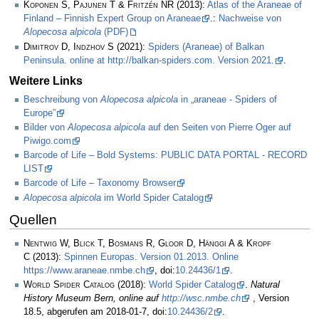
Koponen S, Pajunen T & Fritzén NR
(2013):
Atlas of the Araneae of
Finland – Finnish Expert Group on Araneae
.:
Nachweise von
Alopecosa alpicola
(PDF)
Dimitrov D, Indzhov S
(2021):
Spiders (Araneae) of Balkan
Peninsula. online at http://balkan-spiders.com. Version 2021.
.
Weitere Links
Beschreibung von
Alopecosa alpicola
in „araneae - Spiders of
Europe”
Bilder von
Alopecosa alpicola
auf den Seiten von Pierre Oger auf
Piwigo.com
Barcode of Life – Bold Systems: PUBLIC DATA PORTAL - RECORD
LIST
Barcode of Life – Taxonomy Browser
Alopecosa alpicola
im World Spider Catalog
Quellen
Nentwig W, Blick T, Bosmans R, Gloor D, Hänggi A & Kropf
C
(2013):
Spinnen Europas. Version 01.2013. Online
https://www.araneae.nmbe.ch
, doi:
10.24436/1
.
World Spider Catalog
(2018):
World Spider Catalog
.
Natural
History Museum Bern, online auf
http://wsc.nmbe.ch
, Version
18.5, abgerufen am 2018-01-7, doi:
10.24436/2
.