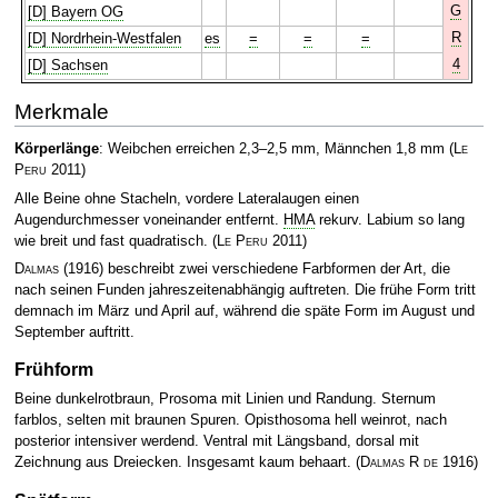
G
[D] Bayern OG
R
[D] Nordrhein-Westfalen
es
=
=
=
4
[D] Sachsen
Merkmale
Körperlänge
: Weibchen erreichen 2,3–2,5 mm, Männchen 1,8 mm
(
Le
Peru
2011)
Alle Beine ohne Stacheln, vordere Lateralaugen einen
Augendurchmesser voneinander entfernt.
HMA
rekurv. Labium so lang
wie breit und fast quadratisch.
(
Le Peru
2011)
Dalmas
(1916) beschreibt zwei verschiedene Farbformen der Art, die
nach seinen Funden jahreszeitenabhängig auftreten. Die frühe Form tritt
demnach im März und April auf, während die späte Form im August und
September auftritt.
Frühform
Beine dunkelrotbraun, Prosoma mit Linien und Randung. Sternum
farblos, selten mit braunen Spuren. Opisthosoma hell weinrot, nach
posterior intensiver werdend. Ventral mit Längsband, dorsal mit
Zeichnung aus Dreiecken. Insgesamt kaum behaart.
(
Dalmas R de
1916)