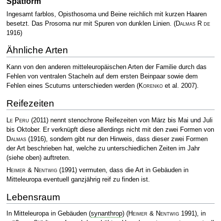
Spätform
Ingesamt farblos, Opisthosoma und Beine reichlich mit kurzen Haaren
besetzt. Das Prosoma nur mit Spuren von dunklen Linien.
(
Dalmas R de
1916)
Ähnliche Arten
Kann von den anderen mitteleuropäischen Arten der Familie durch das
Fehlen von ventralen Stacheln auf dem ersten Beinpaar sowie dem
Fehlen eines Scutums unterschieden werden
(
Korenko
et al. 2007)
.
Reifezeiten
Le Peru
(2011) nennt stenochrone Reifezeiten von März bis Mai und Juli
bis Oktober. Er verknüpft diese allerdings nicht mit den zwei Formen von
Dalmas
(1916), sondern gibt nur den Hinweis, dass dieser zwei Formen
der Art beschrieben hat, welche zu unterschiedlichen Zeiten im Jahr
(siehe oben) auftreten.
Heimer & Nentwig
(1991) vermuten, dass die Art in Gebäuden in
Mitteleuropa eventuell ganzjährig reif zu finden ist.
Lebensraum
In Mitteleuropa in Gebäuden (
synanthrop
)
(
Heimer & Nentwig
1991)
, in