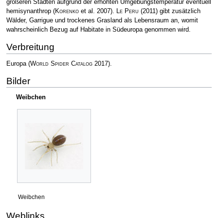
größeren Städten aufgrund der erhöhten Umgebungstemperatur eventuell
hemisynanthrop
(
Korenko
et al. 2007)
.
Le Peru
(2011) gibt zusätzlich
Wälder, Garrigue und trockenes Grasland als Lebensraum an, womit
wahrscheinlich Bezug auf Habitate in Südeuropa genommen wird.
Verbreitung
Europa
(
World Spider Catalog
2017)
.
Bilder
Weibchen
Weibchen
Weblinks