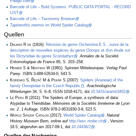
Piwigo.com
Barcode of Life – Bold Systems: PUBLIC DATA PORTAL - RECORD
LIST
Barcode of Life – Taxonomy Browser
Tapinesthis inermis
im World Spider Catalog
Quellen
Dalmas R de
(1916):
Révision du genre
Orchestina
E.S., suive de la
description de nouvelles espèces du genre
Oonops
et d'un étude sur
les Dictynidae du genre
Scotolathys
.
Annales de la Société
Entomologique de France
85, S. 203–258.
Heimer S & Nentwig W
(1991): Spinnen Mitteleuropas.
Verlag Paul
Parey
. ISBN 3-489-53534-0, 543 S.
Korenko S, Řezáč M & Pekár S
(2007):
Spiders (Araneae) of the
family Oonopidae in the Czech Republic
.
Arachnologische
Mitteilungen
34, S. 6–8, ISSN 1018-4171, doi:
10.5431/aramit3402
.
Le Peru B
(2011): The Spiders of Europe, a synthesis of data:
Atypidae to Theridiidae.
Mémoires de la Sociétés linnéenne de Lyon
no. 2
. 1 Auflage. ISBN 978-2-9531930-3-9, 523 S.
World Spider Catalog
(2017):
World Spider Catalog
.
Natural
History Museum Bern, online auf
http://wsc.nmbe.ch
, Version
18.5, abgerufen am 2017-09-1, doi:
10.24436/2
.
Quellen der Nachweise