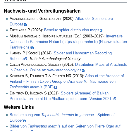
Nachweis- und Verbreitungskarten
Arachnologische Gesellschaft
(2020):
Atlas der Spinnentiere
Europas
.
Tutelaers P
(2026):
Benelux spider distribution maps
.
Muséum national d’Histoire naturelle
[Ed.] (2003–2019):
Inventaire
National du Patrimoine Naturel (https://inpn.mnhn.fr) (Nachweiskarten
Frankreichs)
.
Harvey P
[Koord.] (2014):
Spider and Harvestman Recording
Scheme
.
British Arachnological Society
.
Czech Arachnological Society
(2015):
Distribution Maps of Arachnids
in Czechia. Online at: www.arachnology.cz
.
Koponen S, Pajunen T & Fritzén NR
(2013):
Atlas of the Araneae of
Finland – Finnish Expert Group on Araneae
.:
Nachweise von
Tapinesthis inermis
(PDF)
Dimitrov D, Indzhov S
(2021):
Spiders (Araneae) of Balkan
Peninsula. online at http://balkan-spiders.com. Version 2021.
.
Weitere Links
Beschreibung von
Tapinesthis inermis
in „araneae - Spiders of
Europe”
Bilder von
Tapinesthis inermis
auf den Seiten von Pierre Oger auf