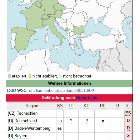
etabliert,
nicht etabliert,
nicht betrachtet
Weitere Informationen
LSID
WSC:
urn:lsid:nmbe.ch:spidersp:005189
Gefährdung nach
Roter Liste
Region
BS
LT
KT
RF
R
RL
ES
[CZ] Tschechien
D
[D] Deutschland
ss
?
?
=
D
[D] Baden-Württemberg
es
G
[D] Bayern