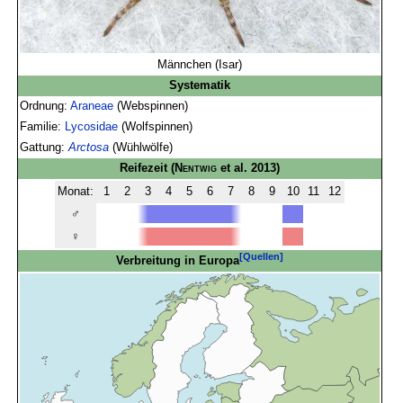
Männchen (Isar)
Systematik
Ordnung:
Araneae
(Webspinnen)
Familie:
Lycosidae
(Wolfspinnen)
Gattung:
Arctosa
(Wühlwölfe)
Reifezeit
(
Nentwig
et al. 2013)
Monat:
1
2
3
4
5
6
7
8
9
10
11
12
♂
♀
[Quellen]
Verbreitung in Europa