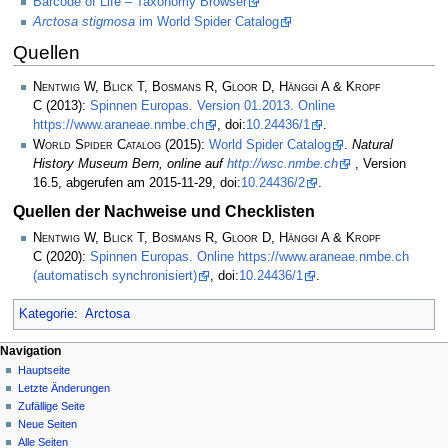
Barcode of Life – Taxonomy Browser
Arctosa stigmosa
im World Spider Catalog
Quellen
Nentwig W, Blick T, Bosmans R, Gloor D, Hänggi A & Kropf
C
(2013):
Spinnen Europas. Version 01.2013. Online
https://www.araneae.nmbe.ch
, doi:
10.24436/1
.
World Spider Catalog
(2015):
World Spider Catalog
.
Natural
History Museum Bern, online auf
http://wsc.nmbe.ch
, Version
16.5, abgerufen am 2015-11-29, doi:
10.24436/2
.
Quellen der Nachweise und Checklisten
Nentwig W, Blick T, Bosmans R, Gloor D, Hänggi A & Kropf
C
(2020):
Spinnen Europas. Online https://www.araneae.nmbe.ch
(automatisch synchronisiert)
, doi:
10.24436/1
.
Kategorie
:
Arctosa
Navigation
Hauptseite
Letzte Änderungen
Zufällige Seite
Neue Seiten
Alle Seiten