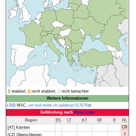
etabliert,
nicht etabliert,
nicht betrachtet
Weitere Informationen
LSID
WSC:
urn:lsid:nmbe.ch:spidersp:017679
Gefährdung nach
Roter Liste
Region
BS
LT
KT
RF
R
RL
CR
[AT] Kärnten
?
[CZ] Oberschlesien