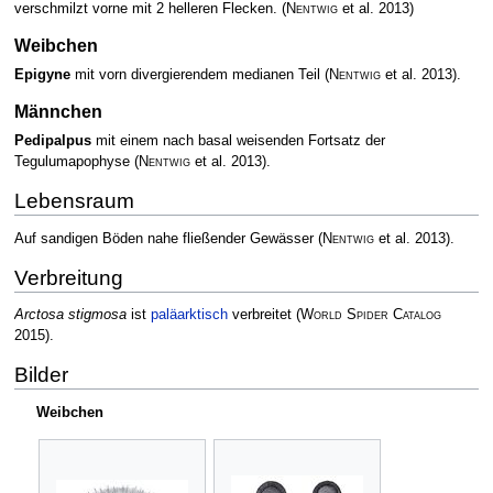
verschmilzt vorne mit 2 helleren Flecken.
(
Nentwig
et al. 2013)
Weibchen
Epigyne
mit vorn divergierendem medianen Teil
(
Nentwig
et al. 2013)
.
Männchen
Pedipalpus
mit einem nach basal weisenden Fortsatz der
Tegulumapophyse
(
Nentwig
et al. 2013)
.
Lebensraum
Auf sandigen Böden nahe fließender Gewässer
(
Nentwig
et al. 2013)
.
Verbreitung
Arctosa stigmosa
ist
paläarktisch
verbreitet
(
World Spider Catalog
2015)
.
Bilder
Weibchen