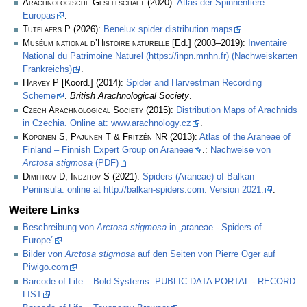
Arachnologische Gesellschaft
(2020):
Atlas der Spinnentiere
Europas
.
Tutelaers P
(2026):
Benelux spider distribution maps
.
Muséum national d’Histoire naturelle
[Ed.] (2003–2019):
Inventaire
National du Patrimoine Naturel (https://inpn.mnhn.fr) (Nachweiskarten
Frankreichs)
.
Harvey P
[Koord.] (2014):
Spider and Harvestman Recording
Scheme
.
British Arachnological Society
.
Czech Arachnological Society
(2015):
Distribution Maps of Arachnids
in Czechia. Online at: www.arachnology.cz
.
Koponen S, Pajunen T & Fritzén NR
(2013):
Atlas of the Araneae of
Finland – Finnish Expert Group on Araneae
.:
Nachweise von
Arctosa stigmosa
(PDF)
Dimitrov D, Indzhov S
(2021):
Spiders (Araneae) of Balkan
Peninsula. online at http://balkan-spiders.com. Version 2021.
.
Weitere Links
Beschreibung von
Arctosa stigmosa
in „araneae - Spiders of
Europe”
Bilder von
Arctosa stigmosa
auf den Seiten von Pierre Oger auf
Piwigo.com
Barcode of Life – Bold Systems: PUBLIC DATA PORTAL - RECORD
LIST