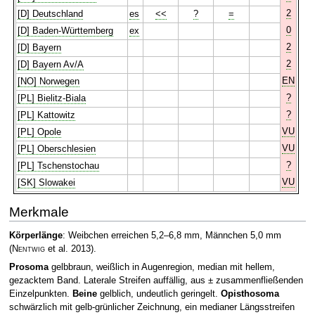
2
[D] Deutschland
es
<<
?
=
0
[D] Baden-Württemberg
ex
2
[D] Bayern
2
[D] Bayern Av/A
EN
[NO] Norwegen
?
[PL] Bielitz-Biala
?
[PL] Kattowitz
VU
[PL] Opole
VU
[PL] Oberschlesien
?
[PL] Tschenstochau
VU
[SK] Slowakei
Merkmale
Körperlänge
: Weibchen erreichen 5,2–6,8 mm, Männchen 5,0 mm
(
Nentwig
et al. 2013)
.
Prosoma
gelbbraun, weißlich in Augenregion, median mit hellem,
gezacktem Band. Laterale Streifen auffällig, aus ± zusammenfließenden
Einzelpunkten.
Beine
gelblich, undeutlich geringelt.
Opisthosoma
schwärzlich mit gelb-grünlicher Zeichnung, ein medianer Längsstreifen