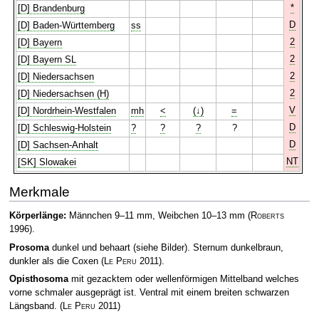
*
[D] Brandenburg
D
[D] Baden-Württemberg
ss
2
[D] Bayern
2
[D] Bayern SL
2
[D] Niedersachsen
2
[D] Niedersachsen (H)
V
[D] Nordrhein-Westfalen
mh
<
(↓)
=
D
[D] Schleswig-Holstein
?
?
?
?
D
[D] Sachsen-Anhalt
NT
[SK] Slowakei
Merkmale
Körperlänge:
Männchen 9–11 mm, Weibchen 10–13 mm
(
Roberts
1996)
.
Prosoma
dunkel und behaart (siehe Bilder). Sternum dunkelbraun,
dunkler als die Coxen
(
Le Peru
2011)
.
Opisthosoma
mit gezacktem oder wellenförmigen Mittelband welches
vorne schmaler ausgeprägt ist. Ventral mit einem breiten schwarzen
Längsband.
(
Le Peru
2011)