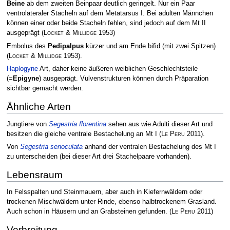
Beine
ab dem zweiten Beinpaar deutlich geringelt. Nur ein Paar
ventrolateraler Stacheln auf dem Metatarsus I. Bei adulten Männchen
können einer oder beide Stacheln fehlen, sind jedoch auf dem Mt II
ausgeprägt
(
Locket & Millidge
1953)
Embolus des
Pedipalpus
kürzer und am Ende bifid (mit zwei Spitzen)
(
Locket & Millidge
1953)
.
Haplogyne
Art, daher keine äußeren weiblichen Geschlechtsteile
(=
Epigyne
) ausgeprägt. Vulvenstrukturen können durch Präparation
sichtbar gemacht werden.
Ähnliche Arten
Jungtiere von
Segestria florentina
sehen aus wie Adulti dieser Art und
besitzen die gleiche ventrale Bestachelung an Mt I
(
Le Peru
2011)
.
Von
Segestria senoculata
anhand der ventralen Bestachelung des Mt I
zu unterscheiden (bei dieser Art drei Stachelpaare vorhanden).
Lebensraum
In Felsspalten und Steinmauern, aber auch in Kiefernwäldern oder
trockenen Mischwäldern unter Rinde, ebenso halbtrockenem Grasland.
Auch schon in Häusern und an Grabsteinen gefunden.
(
Le Peru
2011)
Verbreitung