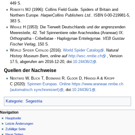
449 S.
Roberts MJ
(1996): Collins Field Guide. Spiders of Britain and
Northern Europe.
HarperCollins Publishers Ltd.
. ISBN 0-00-219981-5,
383 S.
Wiehle H
(1953): Die Tierwelt Deutschlands und der angrenzenden
Meeresteile, 42. Teil Spinnentiere oder Arachnoidea (Araneae) IX:
Orthognatha - Cribellatae - Haplogynae Entelegynae.
VEB Gustav
Fischer Verlag
, 150 S.
World Spider Catalog
(2016):
World Spider Catalog
.
Natural
History Museum Bern, online auf
http://wsc.nmbe.ch
, Version
17.5, abgerufen am 2016-12-20, doi:
10.24436/2
.
Quellen der Nachweise
Nentwig W, Blick T, Bosmans R, Gloor D, Hänggi A & Kropf
C
(2020):
Spinnen Europas. Online https://www.araneae.nmbe.ch
(automatisch synchronisiert)
, doi:
10.24436/1
.
Kategorie
:
Segestria
Navigation
Hauptseite
Letzte Änderungen
Zufällige Seite
Neue Seiten