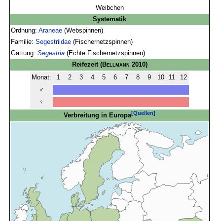
Weibchen
Systematik
Ordnung:
Araneae
(Webspinnen)
Familie:
Segestriidae
(Fischernetzspinnen)
Gattung:
Segestria
(Echte Fischernetzspinnen)
Reifezeit
(
Bellmann
2010)
Monat:
1
2
3
4
5
6
7
8
9
10
11
12
♂
♀
[Quellen]
Verbreitung in Europa