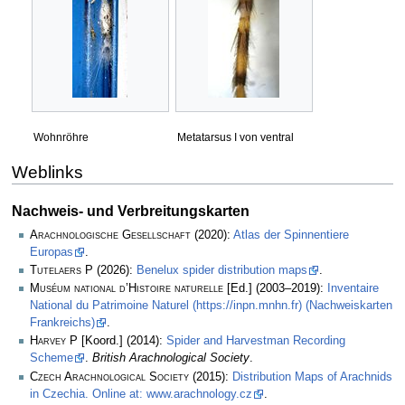
Wohnröhre
Metatarsus I von ventral
Weblinks
Nachweis- und Verbreitungskarten
Arachnologische Gesellschaft
(2020):
Atlas der Spinnentiere
Europas
.
Tutelaers P
(2026):
Benelux spider distribution maps
.
Muséum national d’Histoire naturelle
[Ed.] (2003–2019):
Inventaire
National du Patrimoine Naturel (https://inpn.mnhn.fr) (Nachweiskarten
Frankreichs)
.
Harvey P
[Koord.] (2014):
Spider and Harvestman Recording
Scheme
.
British Arachnological Society
.
Czech Arachnological Society
(2015):
Distribution Maps of Arachnids
in Czechia. Online at: www.arachnology.cz
.