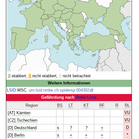
etabliert,
nicht etabliert,
nicht betrachtet
Weitere Informationen
LSID
WSC:
urn:lsid:nmbe.ch:spidersp:004302
Gefährdung nach
Roter Liste
Region
BS
LT
KT
RF
R
RL
VU
[AT] Kärnten
VU
[CZ] Tschechien
D
[D] Deutschland
s
?
?
=
*
[D] Berlin
s
=
=
=