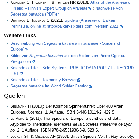
Koponen S, Pajunen T & Fritzén NR
(2013):
Atlas of the Araneae of
Finland – Finnish Expert Group on Araneae
.:
Nachweise von
Segestria bavarica
(PDF)
Dimitrov D, Indzhov S
(2021):
Spiders (Araneae) of Balkan
Peninsula. online at http://balkan-spiders.com. Version 2021.
.
Weitere Links
Beschreibung von
Segestria bavarica
in „araneae - Spiders of
Europe”
Bilder von
Segestria bavarica
auf den Seiten von Pierre Oger auf
Piwigo.com
Barcode of Life – Bold Systems: PUBLIC DATA PORTAL - RECORD
LIST
Barcode of Life – Taxonomy Browser
Segestria bavarica
im World Spider Catalog
Quellen
Bellmann H
(2010): Der Kosmos Spinnenführer: Über 400 Arten
Europas.
Kosmos
. 1. Auflage. ISBN 3-440-10114-2, 429 S.
Le Peru B
(2011): The Spiders of Europe, a synthesis of data:
Atypidae to Theridiidae.
Mémoires de la Sociétés linnéenne de Lyon
no. 2
. 1 Auflage. ISBN 978-2-9531930-3-9, 523 S.
Locket GH & Millidge AF
(1953): British Spiders Vol. II.
Ray Society
,