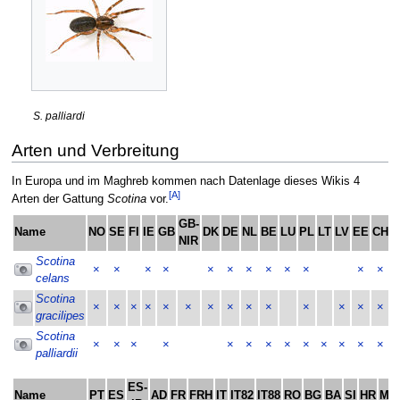
S. palliardi
Arten und Verbreitung
In Europa und im Maghreb kommen nach Datenlage dieses Wikis 4
[A]
Arten der Gattung
Scotina
vor.
GB-
Name
NO
SE
FI
IE
GB
DK
DE
NL
BE
LU
PL
LT
LV
EE
CH
A
NIR
Scotina
×
×
×
×
×
×
×
×
×
×
×
×
celans
Scotina
×
×
×
×
×
×
×
×
×
×
×
×
×
×
gracilipes
Scotina
×
×
×
×
×
×
×
×
×
×
×
×
×
palliardii
ES-
Name
PT
ES
AD
FR
FRH
IT
IT82
IT88
RO
BG
BA
SI
HR
ME