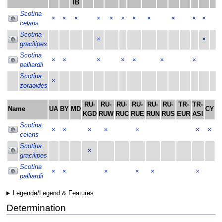
IB
Scotina
×
×
×
×
×
×
×
×
×
×
×
celans
Scotina
×
×
gracilipes
Scotina
×
×
×
×
×
×
×
palliardii
Scotina
×
zoraoides
RU-
RU-
RU-
RU-
RU-
RU-
TR-
TR-
Name
UA
BY
MD
CY
A
KGD
RUW
RUC
RUE
RUN
RUS
EUR
ASI
Scotina
×
×
×
×
×
×
×
celans
Scotina
×
gracilipes
Scotina
×
×
×
×
×
×
palliardii
Legende/Legend & Features
Determination