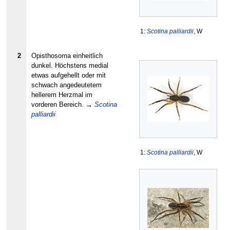
1:
Scotina palliardii
, W
2
Opisthosoma einheitlich
dunkel. Höchstens medial
etwas aufgehellt oder mit
schwach angedeutetem
hellerem Herzmal im
vorderen Bereich.
→
Scotina
palliardii
1:
Scotina palliardii
, W