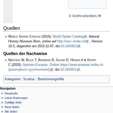
2:
Scotina gracilipes
, W
Quellen
World Spider Catalog
(2015):
World Spider Catalog
.
Natural
History Museum Bern, online auf
http://wsc.nmbe.ch
, Version
16.5, abgerufen am 2015-11-07, doi:
10.24436/2
.
Quellen der Nachweise
Nentwig W, Blick T, Bosmans R, Gloor D, Hänggi A & Kropf
C
(2020):
Spinnen Europas. Online https://www.araneae.nmbe.ch
(automatisch synchronisiert)
, doi:
10.24436/1
.
Kategorien
:
Scotina
Bestimmungshilfe
Navigation
Hauptseite
Letzte Änderungen
Zufällige Seite
Neue Seiten
Alle Seiten