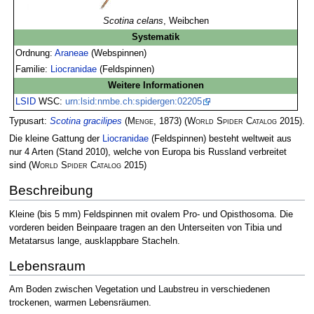
Scotina celans
, Weibchen
Systematik
Ordnung:
Araneae
(Webspinnen)
Familie:
Liocranidae
(Feldspinnen)
Weitere Informationen
LSID
WSC:
urn:lsid:nmbe.ch:spidergen:02205
Typusart:
Scotina gracilipes
(
Menge
, 1873)
(
World Spider Catalog
2015)
.
Die kleine Gattung der
Liocranidae
(Feldspinnen) besteht weltweit aus
nur 4 Arten (Stand 2010), welche von Europa bis Russland verbreitet
sind
(
World Spider Catalog
2015)
Beschreibung
Kleine (bis 5 mm) Feldspinnen mit ovalem Pro- und Opisthosoma. Die
vorderen beiden Beinpaare tragen an den Unterseiten von Tibia und
Metatarsus lange, ausklappbare Stacheln.
Lebensraum
Am Boden zwischen Vegetation und Laubstreu in verschiedenen
trockenen, warmen Lebensräumen.