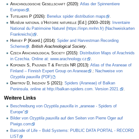
Arachnologische Gesellschaft
(2020):
Atlas der Spinnentiere
Europas
.
Tutelaers P
(2026):
Benelux spider distribution maps
.
Muséum national d’Histoire naturelle
[Ed.] (2003–2019):
Inventaire
National du Patrimoine Naturel (https://inpn.mnhn.fr) (Nachweiskarten
Frankreichs)
.
Harvey P
[Koord.] (2014):
Spider and Harvestman Recording
Scheme
.
British Arachnological Society
.
Czech Arachnological Society
(2015):
Distribution Maps of Arachnids
in Czechia. Online at: www.arachnology.cz
.
Koponen S, Pajunen T & Fritzén NR
(2013):
Atlas of the Araneae of
Finland – Finnish Expert Group on Araneae
.:
Nachweise von
Ozyptila pauxilla
(PDF)
Dimitrov D, Indzhov S
(2021):
Spiders (Araneae) of Balkan
Peninsula. online at http://balkan-spiders.com. Version 2021.
.
Weitere Links
Beschreibung von
Ozyptila pauxilla
in „araneae - Spiders of
Europe”
Bilder von
Ozyptila pauxilla
auf den Seiten von Pierre Oger auf
Piwigo.com
Barcode of Life – Bold Systems: PUBLIC DATA PORTAL - RECORD
LIST