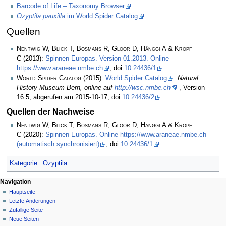
Barcode of Life – Taxonomy Browser
Ozyptila pauxilla
im World Spider Catalog
Quellen
Nentwig W, Blick T, Bosmans R, Gloor D, Hänggi A & Kropf
C
(2013):
Spinnen Europas. Version 01.2013. Online
https://www.araneae.nmbe.ch
, doi:
10.24436/1
.
World Spider Catalog
(2015):
World Spider Catalog
.
Natural
History Museum Bern, online auf
http://wsc.nmbe.ch
, Version
16.5, abgerufen am 2015-10-17, doi:
10.24436/2
.
Quellen der Nachweise
Nentwig W, Blick T, Bosmans R, Gloor D, Hänggi A & Kropf
C
(2020):
Spinnen Europas. Online https://www.araneae.nmbe.ch
(automatisch synchronisiert)
, doi:
10.24436/1
.
Kategorie
:
Ozyptila
Navigation
Hauptseite
Letzte Änderungen
Zufällige Seite
Neue Seiten