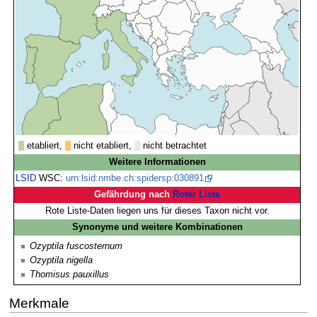
etabliert,
nicht etabliert,
nicht betrachtet
Weitere Informationen
LSID
WSC:
urn:lsid:nmbe.ch:spidersp:030891
Gefährdung nach
Roter Liste
Rote Liste-Daten liegen uns für dieses Taxon nicht vor.
Synonyme und weitere Kombinationen
Ozyptila fuscosternum
Ozyptila nigella
Thomisus pauxillus
Merkmale