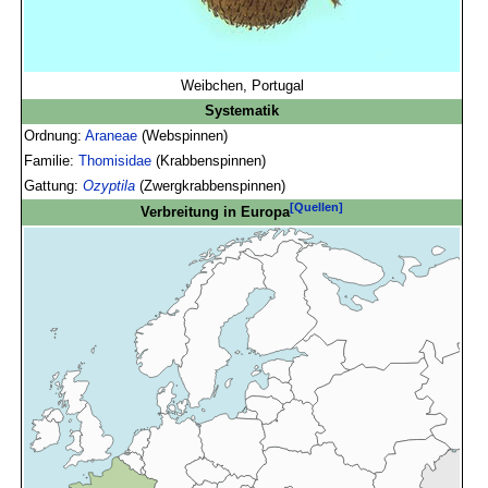
Weibchen, Portugal
Systematik
Ordnung:
Araneae
(Webspinnen)
Familie:
Thomisidae
(Krabbenspinnen)
Gattung:
Ozyptila
(Zwergkrabbenspinnen)
[Quellen]
Verbreitung in Europa