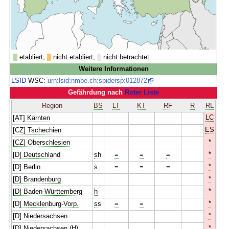
etabliert,
nicht etabliert,
nicht betrachtet
Weitere Informationen
LSID
WSC:
urn:lsid:nmbe.ch:spidersp:012872
Gefährdung nach
Roter Liste
Region
BS
LT
KT
RF
R
RL
LC
[AT] Kärnten
ES
[CZ] Tschechien
*
[CZ] Oberschlesien
*
[D] Deutschland
sh
=
=
=
*
[D] Berlin
s
=
=
=
*
[D] Brandenburg
*
[D] Baden-Württemberg
h
*
[D] Mecklenburg-Vorp.
ss
=
=
*
[D] Niedersachsen
*
[D] Niedersachsen (H)