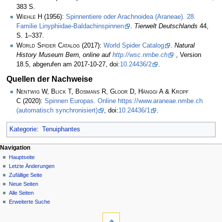
383 S.
Wiehle H
(1956):
Spinnentiere oder Arachnoidea (Araneae). 28.
Familie Linyphiidae-Baldachinspinnen
.
Tierwelt Deutschlands
44,
S. 1–337.
World Spider Catalog
(2017):
World Spider Catalog
.
Natural
History Museum Bern, online auf
http://wsc.nmbe.ch
, Version
18.5, abgerufen am 2017-10-27, doi:
10.24436/2
.
Quellen der Nachweise
Nentwig W, Blick T, Bosmans R, Gloor D, Hänggi A & Kropf
C
(2020):
Spinnen Europas. Online https://www.araneae.nmbe.ch
(automatisch synchronisiert)
, doi:
10.24436/1
.
Kategorie
:
Tenuiphantes
Navigation
Hauptseite
Letzte Änderungen
Zufällige Seite
Neue Seiten
Alle Seiten
Erweiterte Suche