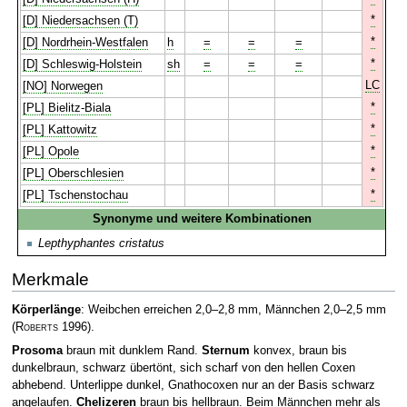
*
[D] Niedersachsen (T)
*
[D] Nordrhein-Westfalen
h
=
=
=
*
[D] Schleswig-Holstein
sh
=
=
=
LC
[NO] Norwegen
*
[PL] Bielitz-Biala
*
[PL] Kattowitz
*
[PL] Opole
*
[PL] Oberschlesien
*
[PL] Tschenstochau
Synonyme und weitere Kombinationen
Lepthyphantes cristatus
Merkmale
Körperlänge
: Weibchen erreichen 2,0–2,8 mm, Männchen 2,0–2,5 mm
(
Roberts
1996)
.
Prosoma
braun mit dunklem Rand.
Sternum
konvex, braun bis
dunkelbraun, schwarz übertönt, sich scharf von den hellen Coxen
abhebend. Unterlippe dunkel, Gnathocoxen nur an der Basis schwarz
angelaufen.
Chelizeren
braun bis hellbraun. Beim Männchen mehr als