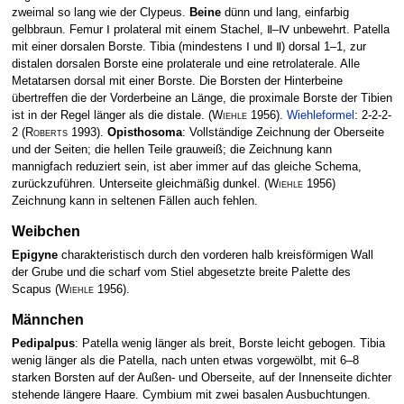
zweimal so lang wie der Clypeus.
Beine
dünn und lang, einfarbig
gelbbraun. Femur Ⅰ prolateral mit einem Stachel, Ⅱ–Ⅳ unbewehrt. Patella
mit einer dorsalen Borste. Tibia (mindestens Ⅰ und Ⅱ) dorsal 1–1, zur
distalen dorsalen Borste eine prolaterale und eine retrolaterale. Alle
Metatarsen dorsal mit einer Borste. Die Borsten der Hinterbeine
übertreffen die der Vorderbeine an Länge, die proximale Borste der Tibien
ist in der Regel länger als die distale.
(
Wiehle
1956)
.
Wiehleformel
: 2-2-2-
2
(
Roberts
1993)
.
Opisthosoma
: Vollständige Zeichnung der Oberseite
und der Seiten; die hellen Teile grauweiß; die Zeichnung kann
mannigfach reduziert sein, ist aber immer auf das gleiche Schema,
zurückzuführen. Unterseite gleichmäßig dunkel.
(
Wiehle
1956)
Zeichnung kann in seltenen Fällen auch fehlen.
Weibchen
Epigyne
charakteristisch durch den vorderen halb­ kreisförmigen Wall
der Grube und die scharf vom Stiel abgesetzte breite Palette des
Scapus
(
Wiehle
1956)
.
Männchen
Pedipalpus
: Patella wenig länger als breit, Borste leicht gebogen. Tibia
wenig länger als die Patella, nach unten etwas vorgewölbt, mit 6–8
starken Borsten auf der Außen- und Oberseite, auf der Innenseite dichter
stehende längere Haare. Cymbium mit zwei basalen Ausbuchtungen.