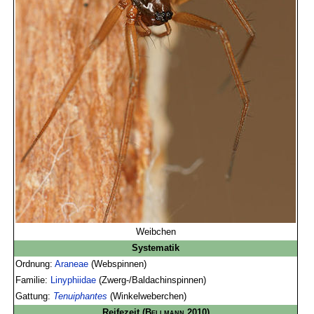
Weibchen
Systematik
Ordnung:
Araneae
(Webspinnen)
Familie:
Linyphiidae
(Zwerg-/Baldachinspinnen)
Gattung:
Tenuiphantes
(Winkelweberchen)
Reifezeit
(
Bellmann
2010)