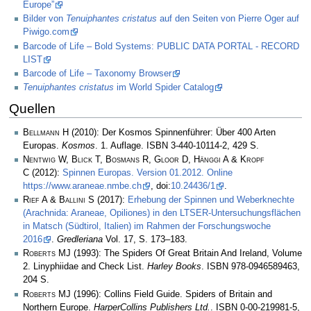
Europe”
Bilder von
Tenuiphantes cristatus
auf den Seiten von Pierre Oger auf
Piwigo.com
Barcode of Life – Bold Systems: PUBLIC DATA PORTAL - RECORD
LIST
Barcode of Life – Taxonomy Browser
Tenuiphantes cristatus
im World Spider Catalog
Quellen
Bellmann H
(2010): Der Kosmos Spinnenführer: Über 400 Arten
Europas.
Kosmos
. 1. Auflage. ISBN 3-440-10114-2, 429 S.
Nentwig W, Blick T, Bosmans R, Gloor D, Hänggi A & Kropf
C
(2012):
Spinnen Europas. Version 01.2012. Online
https://www.araneae.nmbe.ch
, doi:
10.24436/1
.
Rief A & Ballini S
(2017):
Erhebung der Spinnen und Weberknechte
(Arachnida: Araneae, Opiliones) in den LTSER-Untersuchungsflächen
in Matsch (Südtirol, Italien) im Rahmen der Forschungswoche
2016
.
Gredleriana
Vol. 17, S. 173–183.
Roberts MJ
(1993): The Spiders Of Great Britain And Ireland, Volume
2. Linyphiidae and Check List.
Harley Books
. ISBN 978-0946589463,
204 S.
Roberts MJ
(1996): Collins Field Guide. Spiders of Britain and
Northern Europe.
HarperCollins Publishers Ltd.
. ISBN 0-00-219981-5,