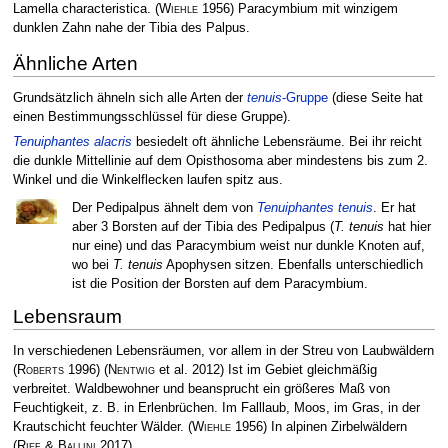
Lamella characteristica.
(
Wiehle
1956)
Paracymbium mit winzigem
dunklen Zahn nahe der Tibia des Palpus.
Ähnliche Arten
Grundsätzlich ähneln sich alle Arten der
tenuis
-Gruppe
(diese Seite hat
einen Bestimmungsschlüssel für diese Gruppe).
Tenuiphantes alacris
besiedelt oft ähnliche Lebensräume. Bei ihr reicht
die dunkle Mittellinie auf dem Opisthosoma aber mindestens bis zum 2.
Winkel und die Winkelflecken laufen spitz aus.
Der Pedipalpus ähnelt dem von
Tenuiphantes tenuis
. Er hat
aber 3 Borsten auf der Tibia des Pedipalpus (
T. tenuis
hat hier
nur eine) und das Paracymbium weist nur dunkle Knoten auf,
wo bei
T. tenuis
Apophysen sitzen. Ebenfalls unterschiedlich
ist die Position der Borsten auf dem Paracymbium.
Lebensraum
In verschiedenen Lebensräumen, vor allem in der Streu von Laubwäldern
(
Roberts
1996)
(
Nentwig
et al. 2012)
Ist im Gebiet gleichmäßig
verbreitet. Waldbewohner und beansprucht ein größeres Maß von
Feuchtigkeit, z. B. in Erlenbrüchen. Im Falllaub, Moos, im Gras, in der
Kraut­schicht feuchter Wälder.
(
Wiehle
1956)
In alpinen Zirbelwäldern
(
Rief & Ballini
2017)
.