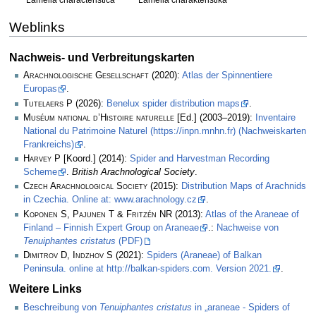
Lamella characteristica
Lamella charakteristika
Weblinks
Nachweis- und Verbreitungskarten
Arachnologische Gesellschaft
(2020):
Atlas der Spinnentiere
Europas
.
Tutelaers P
(2026):
Benelux spider distribution maps
.
Muséum national d’Histoire naturelle
[Ed.] (2003–2019):
Inventaire
National du Patrimoine Naturel (https://inpn.mnhn.fr) (Nachweiskarten
Frankreichs)
.
Harvey P
[Koord.] (2014):
Spider and Harvestman Recording
Scheme
.
British Arachnological Society
.
Czech Arachnological Society
(2015):
Distribution Maps of Arachnids
in Czechia. Online at: www.arachnology.cz
.
Koponen S, Pajunen T & Fritzén NR
(2013):
Atlas of the Araneae of
Finland – Finnish Expert Group on Araneae
.:
Nachweise von
Tenuiphantes cristatus
(PDF)
Dimitrov D, Indzhov S
(2021):
Spiders (Araneae) of Balkan
Peninsula. online at http://balkan-spiders.com. Version 2021.
.
Weitere Links
Beschreibung von
Tenuiphantes cristatus
in „araneae - Spiders of