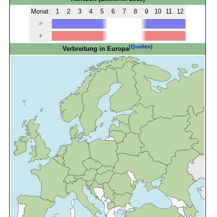
Monat:
1
2
3
4
5
6
7
8
9
10
11
12
♂
♀
[Quellen]
Verbreitung in Europa